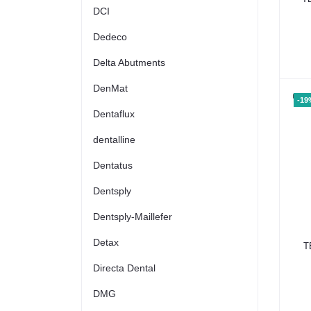
DCI
Dedeco
Delta Abutments
DenMat
-19
Dentaflux
dentalline
Dentatus
Dentsply
Dentsply-Maillefer
Detax
T
Directa Dental
DMG