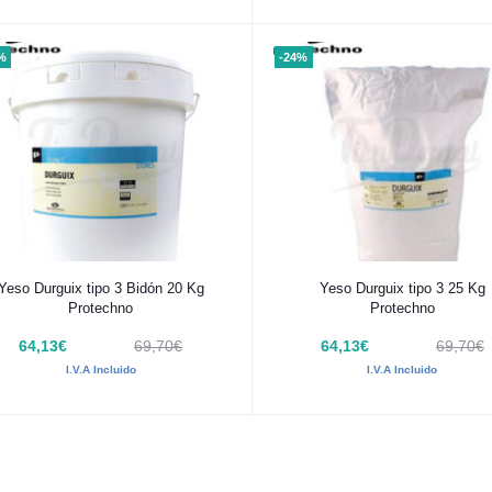
%
-24%
Añadir al carrito
Añadir al carrito
Yeso Durguix tipo 3 Bidón 20 Kg
Yeso Durguix tipo 3 25 Kg
Protechno
Protechno
64,13€
69,70€
64,13€
69,70€
I.V.A Incluido
I.V.A Incluido