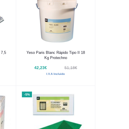
Añadir al carrito
7,5
Yeso Paris Blanc Rápido Tipo II 18
Kg Protechno
42,23€
51,18€
I.V.A Incluido
-5%