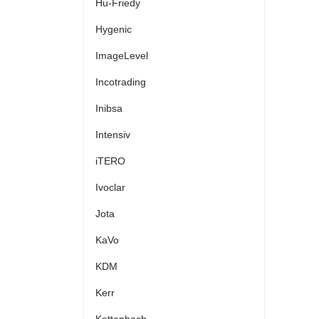
Hu-Friedy
Hygenic
ImageLevel
Incotrading
Inibsa
Intensiv
iTERO
Ivoclar
Jota
KaVo
KDM
Kerr