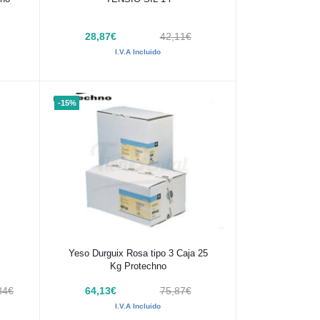
28,87€
42,11€
I.V.A Incluido
-15%
Añadir al carrito
Yeso Durguix Rosa tipo 3 Caja 25
Kg Protechno
84€
64,13€
75,87€
I.V.A Incluido