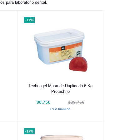
s para laboratorio dental.
-17%
Añadir al carrito
Technogel Masa de Duplicado 6 Kg
Protechno
90,75€
109,75€
I.V.A Incluido
-17%