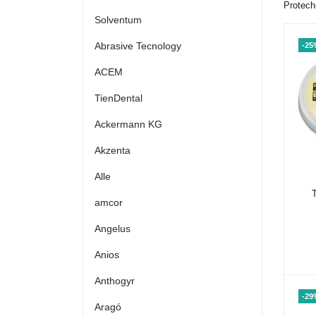
Protech
Solventum
Abrasive Tecnology
-25
ACEM
TienDental
Ackermann KG
Akzenta
Alle
amcor
Angelus
Anios
Anthogyr
-29
Aragó