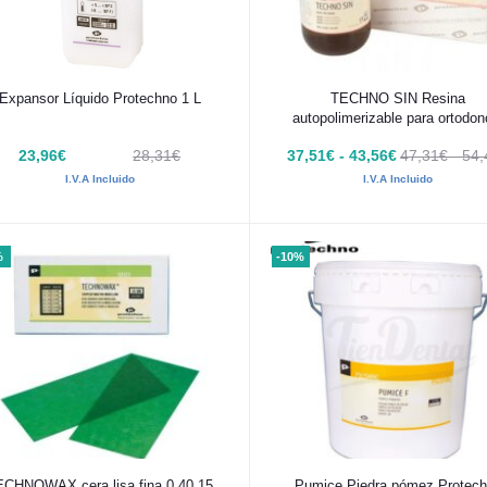
Añadir al carrito
Añadir al carrito
Expansor Líquido Protechno 1 L
TECHNO SIN Resina
autopolimerizable para ortodon
Protechno
23,96€
28,31€
37,51€ - 43,56€
47,31€ - 54
I.V.A Incluido
I.V.A Incluido
%
-10%
Añadir al carrito
Añadir al carrito
ECHNOWAX cera lisa fina 0.40 15
Pumice Piedra pómez Protec