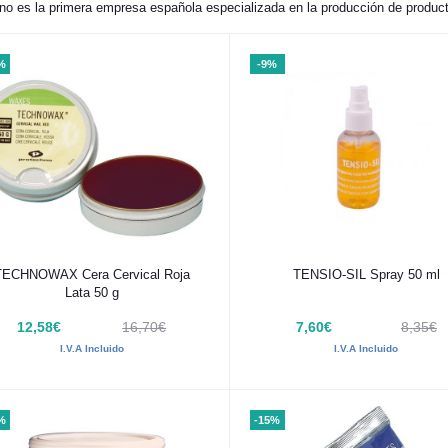
no es la primera empresa española especializada en la producción de producto
%
-9%
Añadir al carrito
Añadir al carrito
TECHNOWAX Cera Cervical Roja
TENSIO-SIL Spray 50 ml
Lata 50 g
12,58€
16,70€
7,60€
8,35€
I.V.A Incluido
I.V.A Incluido
%
-15%