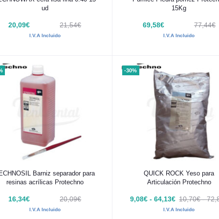
ud
15Kg
20,09€
21,54€
69,58€
77,44€
I.V.A Incluido
I.V.A Incluido
%
-30%
Añadir al carrito
Añadir al carrito
ECHNOSIL Barniz separador para
QUICK ROCK Yeso para
resinas acrílicas Protechno
Articulación Protechno
16,34€
20,09€
9,08€ - 64,13€
10,70€ - 72,
I.V.A Incluido
I.V.A Incluido