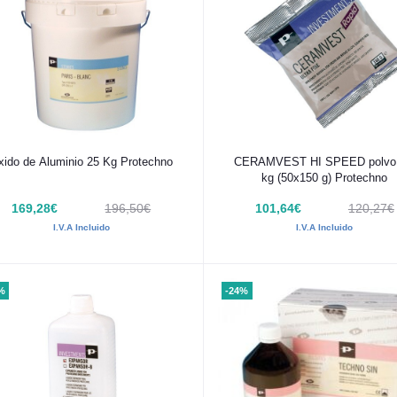
Añadir al carrito
Añadir al carrito
xido de Aluminio 25 Kg Protechno
CERAMVEST HI SPEED polvo 
kg (50x150 g) Protechno
169,28€
196,50€
101,64€
120,27€
I.V.A Incluido
I.V.A Incluido
%
-24%