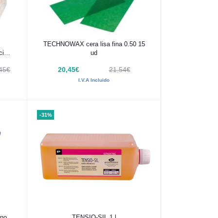
Añadir al carrito
TECHNOWAX cera lisa fina 0.50 15
cia
ud
,45€
20,45€
21,54€
I.V.A Incluido
-31%
Añadir al carrito
hno
TENSIO-SIL 1 l