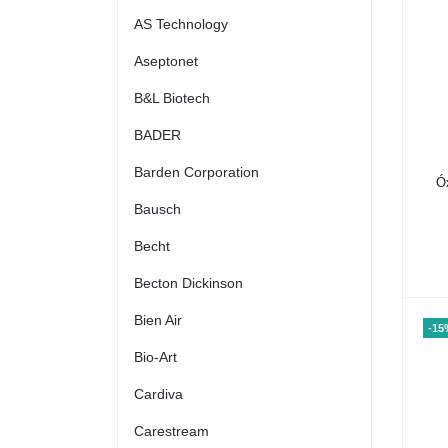
AS Technology
Aseptonet
B&L Biotech
BADER
Barden Corporation
Ó
Bausch
Becht
Becton Dickinson
Bien Air
-15
Bio-Art
Cardiva
Carestream