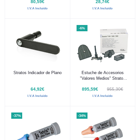
80,59€
28,74€
I.V.A Incluido
I.V.A Incluido
-6%
Stratos Indicador de Plano
Estuche de Accesorios
Añadir al carrito
Añadir al carrito
"Valores Medios" Stratos
100/200/300
64,92€
895,59€
955,30€
I.V.A Incluido
I.V.A Incluido
-37%
-34%