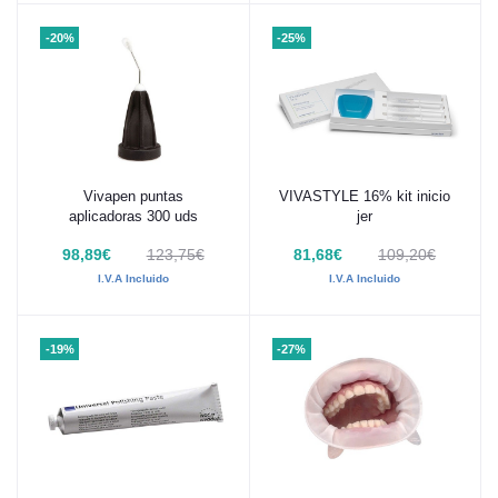
-20%
-25%
Vivapen puntas
VIVASTYLE 16% kit inicio
Añadir al carrito
aplicadoras 300 uds
jer
98,89€
123,75€
81,68€
109,20€
I.V.A Incluido
I.V.A Incluido
-19%
-27%