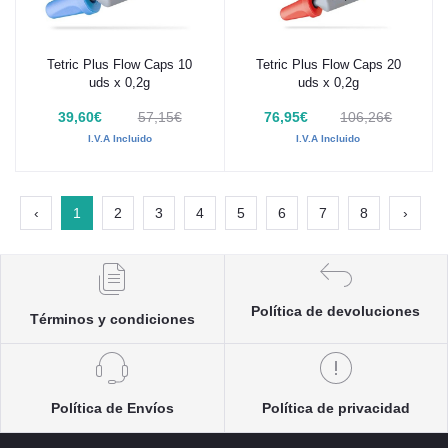
Tetric Plus Flow Caps 10
Tetric Plus Flow Caps 20
Añadir al carrito
Añadir al carrito
uds x 0,2g
uds x 0,2g
39,60€
57,15€
76,95€
106,26€
I.V.A Incluido
I.V.A Incluido
‹
1
2
3
4
5
6
7
8
›
Política de devoluciones
Términos y condiciones
Política de Envíos
Política de privacidad