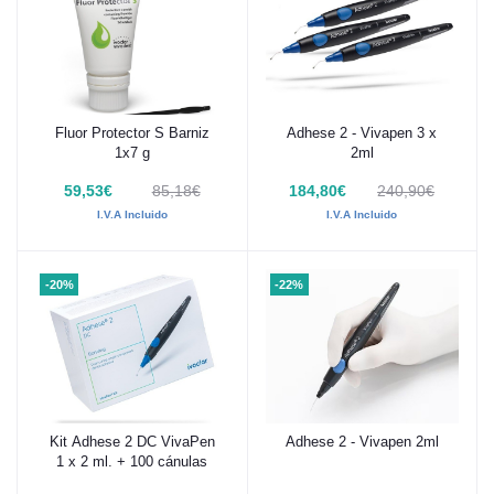
Fluor Protector S Barniz
Adhese 2 - Vivapen 3 x
Añadir al carrito
Añadir al carrito
1x7 g
2ml
59,53€
85,18€
184,80€
240,90€
I.V.A Incluido
I.V.A Incluido
-20%
-22%
Kit Adhese 2 DC VivaPen
Adhese 2 - Vivapen 2ml
Añadir al carrito
Añadir al carrito
1 x 2 ml. + 100 cánulas