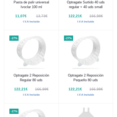
Pasta de pulir universal
Optragate Surtido 40 uds
Añadir al carrito
Añadir al carrito
Ivoclar 100 ml
regular + 40 uds small
11,07€
13,73€
122,21€
166,98€
I.V.A Incluido
I.V.A Incluido
-27%
-27%
Optragate 2 Reposición
Optragate 2 Reposición
Añadir al carrito
Añadir al carrito
Regular 80 uds
Pequeño 80 uds
122,21€
166,98€
122,21€
166,98€
I.V.A Incluido
I.V.A Incluido
-27%