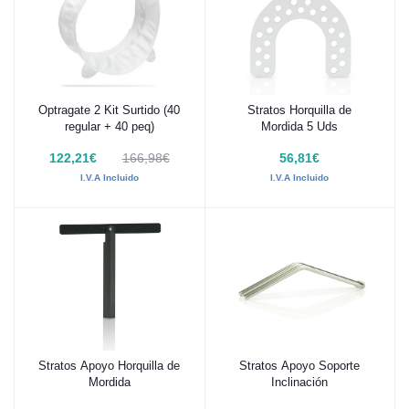
Optragate 2 Kit Surtido (40
Stratos Horquilla de
Añadir al carrito
Añadir al carrito
regular + 40 peq)
Mordida 5 Uds
122,21€
166,98€
56,81€
I.V.A Incluido
I.V.A Incluido
Stratos Apoyo Horquilla de
Stratos Apoyo Soporte
Añadir al carrito
Añadir al carrito
Mordida
Inclinación