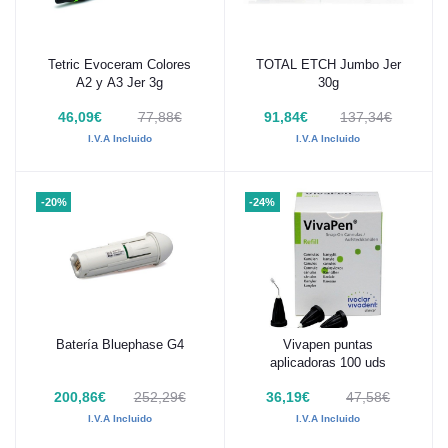
Tetric Evoceram Colores
TOTAL ETCH Jumbo Jer
Añadir al carrito
Añadir al carrito
A2 y A3 Jer 3g
30g
46,09€
77,88€
91,84€
137,34€
I.V.A Incluido
I.V.A Incluido
-20%
-24%
Batería Bluephase G4
Vivapen puntas
Añadir al carrito
Añadir al carrito
aplicadoras 100 uds
200,86€
252,29€
36,19€
47,58€
I.V.A Incluido
I.V.A Incluido