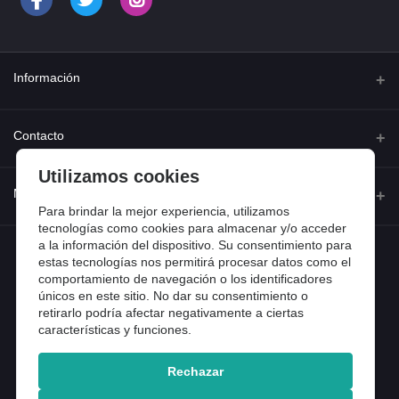
Información
Quienes somos
Contacto
Contacta con nosotros
Utilizamos cookies
Dirección
Mi cuenta
Dónde estamos
Calle Ferraz 42, Madrid
Para brindar la mejor experiencia, utilizamos
Preguntas frecuentes
tecnologías como cookies para almacenar y/o acceder
a la información del dispositivo. Su consentimiento para
Iniciar sesión
Teléfono
Entradas de blog
estas tecnologías nos permitirá procesar datos como el
918 13 81 81
comportamiento de navegación o los identificadores
Historial de pedidos
únicos en este sitio. No dar su consentimiento o
Email
Mi lista de compra
retirarlo podría afectar negativamente a ciertas
info@tiendental.com
características y funciones.
Seguimiento del pedido
Rechazar
Copyright 2025 © TienDental productos dentales, S.L..
Version: 1.14.16.12.