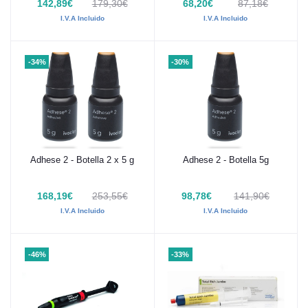
142,89€
179,30€
68,20€
87,18€
I.V.A Incluido
I.V.A Incluido
-34%
-30%
Adhese 2 - Botella 2 x 5 g
Adhese 2 - Botella 5g
Añadir al carrito
Añadir al carrito
168,19€
253,55€
98,78€
141,90€
I.V.A Incluido
I.V.A Incluido
-46%
-33%