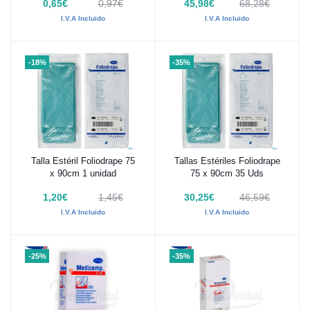
0,65€
0,97€
45,98€
68,28€
I.V.A Incluido
I.V.A Incluido
-18%
-35%
Talla Estéril Foliodrape 75
Tallas Estériles Foliodrape
Añadir al carrito
Añadir al carrito
x 90cm 1 unidad
75 x 90cm 35 Uds
1,20€
1,45€
30,25€
46,59€
I.V.A Incluido
I.V.A Incluido
-25%
-35%