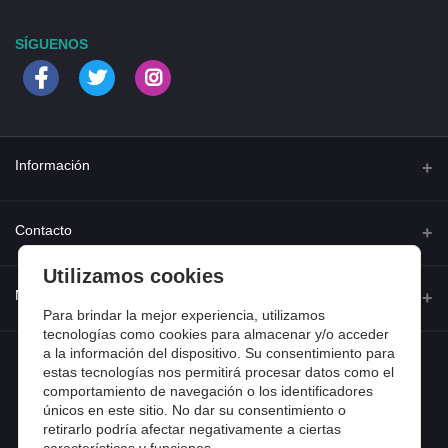
SÍGUENOS
Información
Quienes somos
Contacto
Contacta con nosotros
Utilizamos cookies
Dirección
Mi cuenta
Dónde estamos
Calle Ferraz 42, Madrid
Para brindar la mejor experiencia, utilizamos
Preguntas frecuentes
tecnologías como cookies para almacenar y/o acceder
a la información del dispositivo. Su consentimiento para
Iniciar sesión
Teléfono
Entradas de blog
estas tecnologías nos permitirá procesar datos como el
918 13 81 81
comportamiento de navegación o los identificadores
Historial de pedidos
únicos en este sitio. No dar su consentimiento o
Email
Mi lista de compra
retirarlo podría afectar negativamente a ciertas
info@tiendental.com