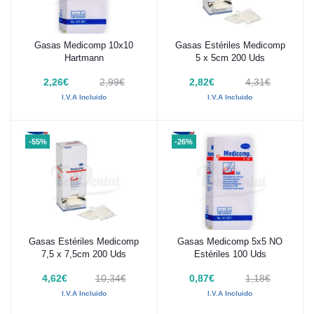
Gasas Medicomp 10x10
Gasas Estériles Medicomp
Añadir al carrito
Añadir al carrito
Hartmann
5 x 5cm 200 Uds
2,26€
2,99€
2,82€
4,31€
I.V.A Incluido
I.V.A Incluido
-55%
-26%
Gasas Estériles Medicomp
Gasas Medicomp 5x5 NO
Añadir al carrito
Añadir al carrito
7,5 x 7,5cm 200 Uds
Estériles 100 Uds
4,62€
10,34€
0,87€
1,18€
I.V.A Incluido
I.V.A Incluido