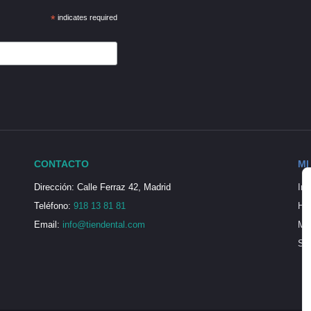
*
indicates required
CONTACTO
MI
Dirección: Calle Ferraz 42, Madrid
Ini
Teléfono:
918 13 81 81
His
Email:
info@tiendental.com
Mi 
Seg