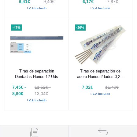
6,41€
9,40€
6,17€
7,87€
I.V.A Incluido
I.V.A Incluido
-47%
-36%
Tiras de separación
Tiras de separación de
Añadir al carrito
Añadir al carrito
Dentadas Horico 12 Uds
acero Horico 2 lados 0,2 x
4 mm 12 uds
7,45€ -
11,52€ -
7,32€
11,40€
8,60€
13,04€
I.V.A Incluido
I.V.A Incluido