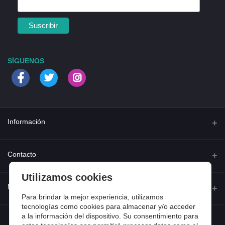
SÍGUENOS
Información
Quienes somos
Contacto
Contacta con nosotros
Utilizamos cookies
Dirección
Mi cuenta
Dónde estamos
Calle Ferraz 42, Madrid
Para brindar la mejor experiencia, utilizamos
Preguntas frecuentes
tecnologías como cookies para almacenar y/o acceder
a la información del dispositivo. Su consentimiento para
Iniciar sesión
Teléfono
Entradas de blog