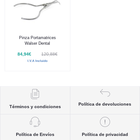
Pinza Portamatrices
Añadir al carrito
Walser Dental
84,94€
120,88€
I.V.A Incluido
Política de devoluciones
Términos y condiciones
Política de Envíos
Política de privacidad