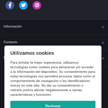
Información
Quienes somos
Contacto
Contacta con nosotros
Utilizamos cookies
Dirección
Mi cuenta
Dónde estamos
Calle Ferraz 42, Madrid
Para brindar la mejor experiencia, utilizamos
Preguntas frecuentes
tecnologías como cookies para almacenar y/o acceder
a la información del dispositivo. Su consentimiento para
Iniciar sesión
Teléfono
Entradas de blog
estas tecnologías nos permitirá procesar datos como el
918 13 81 81
comportamiento de navegación o los identificadores
Historial de pedidos
únicos en este sitio. No dar su consentimiento o
Email
Mi lista de compra
retirarlo podría afectar negativamente a ciertas
info@tiendental.com
características y funciones.
Seguimiento del pedido
Rechazar
Copyright 2025 © TienDental productos dentales, S.L..