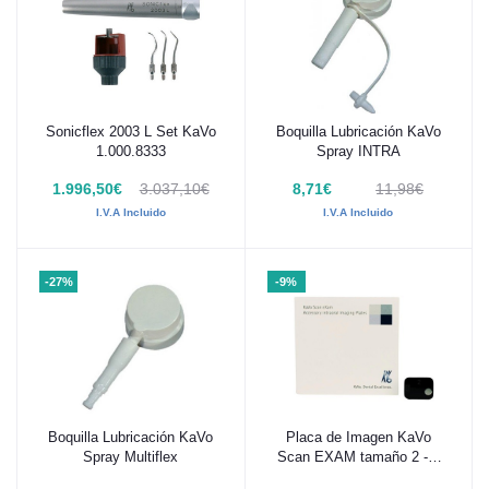
Sonicflex 2003 L Set KaVo
Boquilla Lubricación KaVo
Añadir al carrito
Añadir al carrito
1.000.8333
Spray INTRA
1.996,50€
3.037,10€
8,71€
11,98€
I.V.A Incluido
I.V.A Incluido
-27%
-9%
Boquilla Lubricación KaVo
Placa de Imagen KaVo
Añadir al carrito
Añadir al carrito
Spray Multiflex
Scan EXAM tamaño 2 - 1
unidad