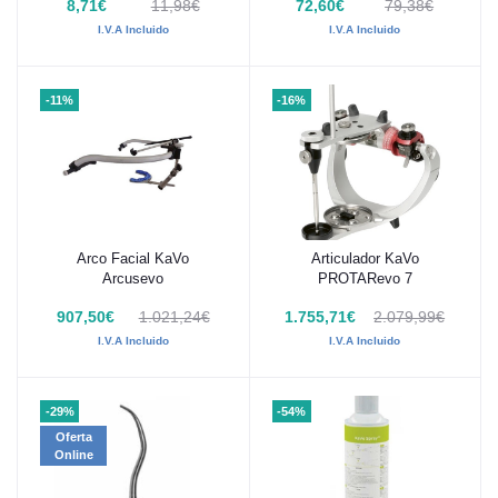
8,71€
11,98€
72,60€
79,38€
I.V.A Incluido
I.V.A Incluido
-11%
-16%
Arco Facial KaVo
Articulador KaVo
Añadir al carrito
Añadir al carrito
Arcusevo
PROTARevo 7
907,50€
1.021,24€
1.755,71€
2.079,99€
I.V.A Incluido
I.V.A Incluido
-29%
-54%
Oferta
Online