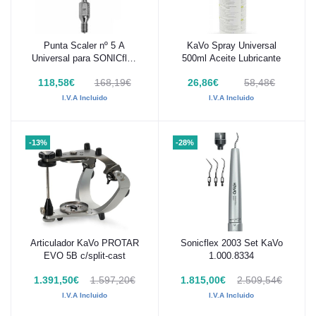
Punta Scaler nº 5 A
KaVo Spray Universal
Añadir al carrito
Añadir al carrito
Universal para SONICflex
500ml Aceite Lubricante
2008 1.005.8949
118,58€
168,19€
26,86€
58,48€
I.V.A Incluido
I.V.A Incluido
-13%
-28%
Articulador KaVo PROTAR
Sonicflex 2003 Set KaVo
Añadir al carrito
Añadir al carrito
EVO 5B c/split-cast
1.000.8334
1.391,50€
1.597,20€
1.815,00€
2.509,54€
I.V.A Incluido
I.V.A Incluido