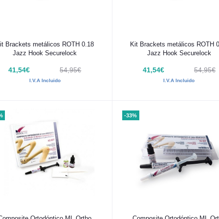
Añadir al carrito
Añadir al carrito
it Brackets metálicos ROTH 0.18
Kit Brackets metálicos ROTH 
Jazz Hook Securelock
Jazz Hook Securelock
41,54€
54,95€
41,54€
54,95€
I.V.A Incluido
I.V.A Incluido
%
-33%
Añadir al carrito
Añadir al carrito
Composite Ortodóntico ML Ortho
Composite Ortodóntico ML Or