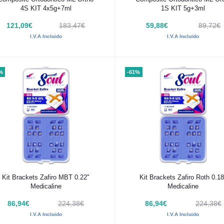
4S KIT 4x5g+7ml
1S KIT 5g+3ml
121,09€
183,47€
59,88€
89,72€
I.V.A Incluido
I.V.A Incluido
%
-61%
Añadir al carrito
Añadir al carrito
Kit Brackets Zafiro MBT 0.22"
Kit Brackets Zafiro Roth 0.18
Medicaline
Medicaline
86,94€
224,38€
86,94€
224,38€
I.V.A Incluido
I.V.A Incluido