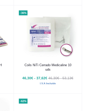
-36%
Añadir al carrito
TH
Coils NiTi Cerrado Medicaline 10
uds
46,30€ - 37,62€
46,30€ - 53,13€
I.V.A Incluido
-62%