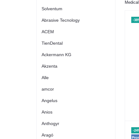
Medical
Solventum
Abrasive Tecnology
-38
ACEM
TienDental
Ackermann KG
Akzenta
Alle
amcor
Angelus
Anios
Anthogyr
-24
Aragó
Pro