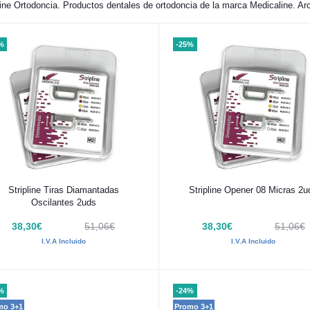
ine Ortodoncia. Productos dentales de ortodoncia de la marca Medicaline. Arc
%
-25%
Añadir al carrito
Añadir al carrito
Stripline Tiras Diamantadas
Stripline Opener 08 Micras 2u
Oscilantes 2uds
38,30€
51,06€
38,30€
51,06€
I.V.A Incluido
I.V.A Incluido
%
-24%
mo 3+1
Promo 3+1