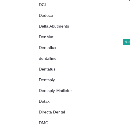
DCI
Dedeco
Delta Abutments
DenMat
-61
Dentaflux
dentalline
Dentatus
Dentsply
Dentsply-Maillefer
Detax
Directa Dental
DMG