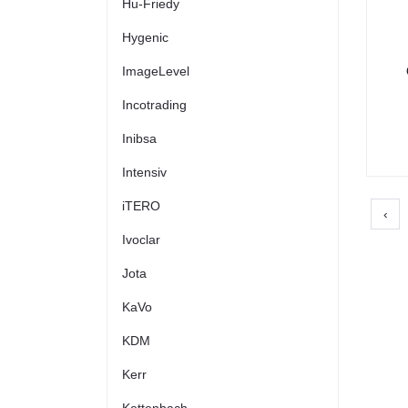
Hu-Friedy
Hygenic
ImageLevel
Incotrading
Inibsa
Intensiv
iTERO
‹
Ivoclar
Jota
KaVo
KDM
Kerr