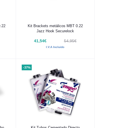
Añadir al carrito
0.22
Kit Brackets metálicos MBT 0.22
Jazz Hook Securelock
41,54€
54,95€
I.V.A Incluido
-37%
Añadir al carrito
tho
Kit Tubos Cementado Directo