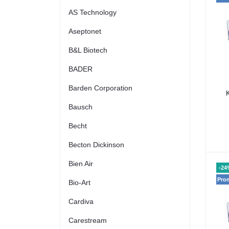
AS Technology
Aseptonet
B&L Biotech
BADER
Barden Corporation
Bausch
Becht
Becton Dickinson
Bien Air
-24
Pro
Bio-Art
Cardiva
Carestream