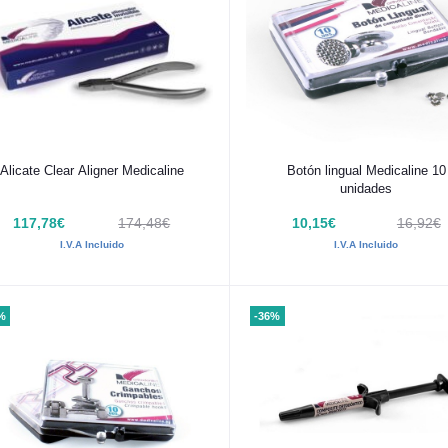
Añadir al carrito
Añadir al carrito
Alicate Clear Aligner Medicaline
Botón lingual Medicaline 10
unidades
117,78€
174,48€
10,15€
16,92€
I.V.A Incluido
I.V.A Incluido
%
-36%