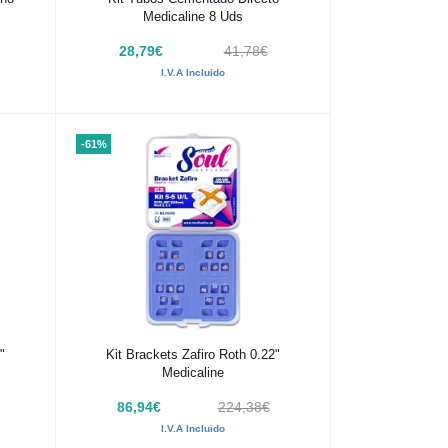
Medicaline 8 Uds
28,79€
41,78€
I.V.A Incluido
-61%
Añadir al carrito
"
Kit Brackets Zafiro Roth 0.22"
Medicaline
86,94€
224,38€
I.V.A Incluido