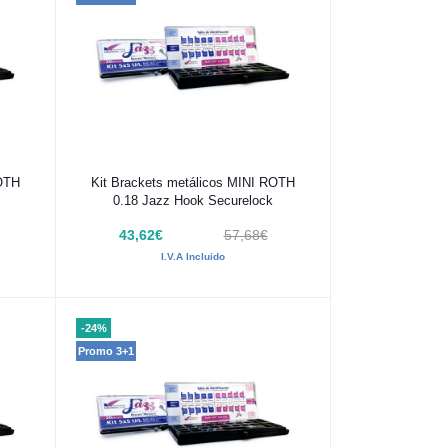
Añadir al carrito
ROTH
Kit Brackets metálicos MINI ROTH
0.18 Jazz Hook Securelock
43,62€
57,68€
I.V.A Incluido
-24%
Promo 3+1