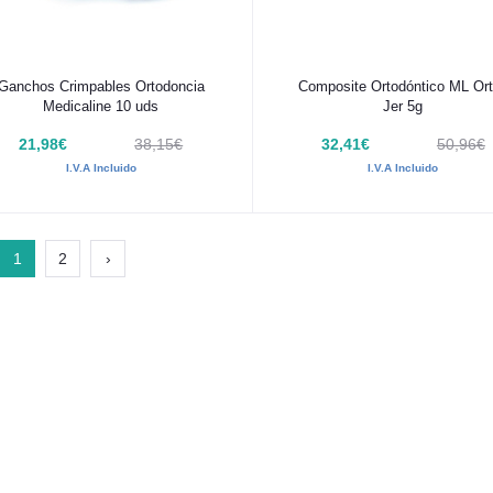
Añadir al carrito
Añadir al carrito
Ganchos Crimpables Ortodoncia
Composite Ortodóntico ML Or
Medicaline 10 uds
Jer 5g
21,98€
38,15€
32,41€
50,96€
I.V.A Incluido
I.V.A Incluido
1
2
›