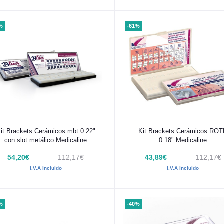
%
-61%
Añadir al carrito
Añadir al carrito
it Brackets Cerámicos mbt 0.22"
Kit Brackets Cerámicos RO
con slot metálico Medicaline
0.18" Medicaline
54,20€
112,17€
43,89€
112,17€
I.V.A Incluido
I.V.A Incluido
%
-40%