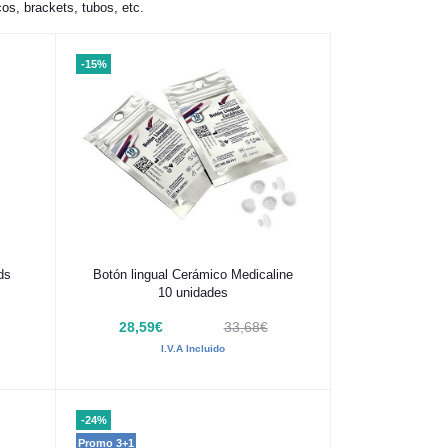
os, brackets, tubos, etc.
-15%
Añadir al carrito
ds
Botón lingual Cerámico Medicaline
10 unidades
28,59€
33,68€
I.V.A Incluido
-24%
Promo 3+1