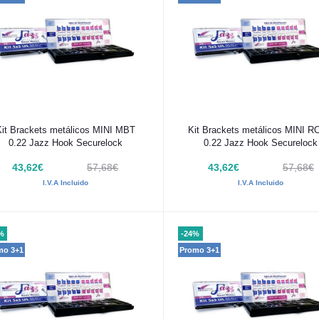
Añadir al carrito
Añadir al carrito
Kit Brackets metálicos MINI MBT
Kit Brackets metálicos MINI 
0.22 Jazz Hook Securelock
0.22 Jazz Hook Securelock
43,62€
57,68€
43,62€
57,68€
I.V.A Incluido
I.V.A Incluido
%
-24%
mo 3+1
Promo 3+1