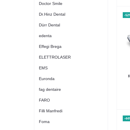
Doctor Smile
Dr.Hinz Dental
-52
Dürr Dental
edenta
Effegi Brega
ELETTROLASER
EMS
K
Euronda
fag dentaire
FARO
Filli Manfredi
-44
Foma