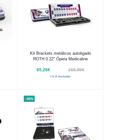
Añadir al carrito
Kit Brackets metálicos autoligado
ROTH 0.22" Ópera Medicaline
65,26€
169,95€
I.V.A Incluido
-40%