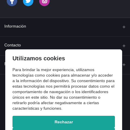
Información
Quienes somos
Contacto
Contacta con nosotros
Utilizamos cookies
Dirección
Mi cuenta
Dónde estamos
Calle Ferraz 42, Madrid
Para brindar la mejor experiencia, utilizamos
Preguntas frecuentes
tecnologías como cookies para almacenar y/o acceder
a la información del dispositivo. Su consentimiento para
Iniciar sesión
Teléfono
Entradas de blog
estas tecnologías nos permitirá procesar datos como el
918 13 81 81
comportamiento de navegación o los identificadores
Historial de pedidos
únicos en este sitio. No dar su consentimiento o
Email
Mi lista de compra
retirarlo podría afectar negativamente a ciertas
info@tiendental.com
características y funciones.
Seguimiento del pedido
Rechazar
Copyright 2025 © TienDental productos dentales, S.L..
Version: 1.14.16.12.