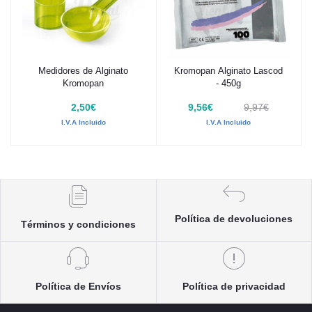
Medidores de Alginato
Kromopan Alginato Lascod
Añadir al carrito
Añadir al carrito
Kromopan
- 450g
2,50€
9,56€
9,97€
I.V.A Incluido
I.V.A Incluido
Política de devoluciones
Términos y condiciones
Política de Envíos
Política de privacidad