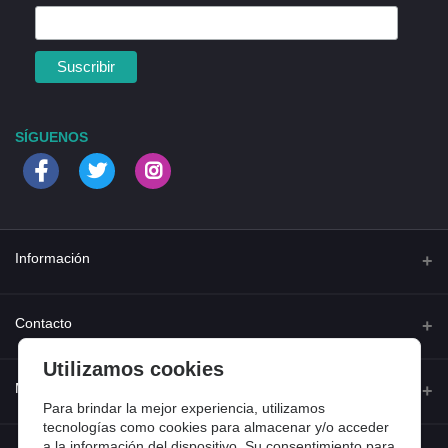
SÍGUENOS
Información
Quienes somos
Contacto
Contacta con nosotros
Utilizamos cookies
Dirección
Mi cuenta
Dónde estamos
Calle Ferraz 42, Madrid
Para brindar la mejor experiencia, utilizamos
Preguntas frecuentes
tecnologías como cookies para almacenar y/o acceder
a la información del dispositivo. Su consentimiento para