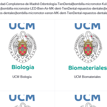
idad-Complutense-de-Madrid-Odontología-TienDental|bombilla-micromotor-Ka
s|bombilla-micromotor-LED-Bien-Air-MK-dent-TienDental-repuestos-dentales|b
os-dentales|bombilla-micromotor-xenon-MK-dent-TienDental-repuestos-dental
UCM Biología
UCM Biomateriales