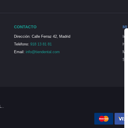
CONTACTO
MI
Dirección: Calle Ferraz 42, Madrid
Ini
Teléfono:
918 13 81 81
His
Email:
info@tiendental.com
Mi 
Seg
L..