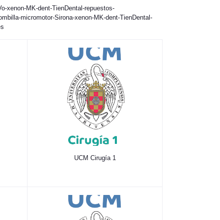
Vo-xenon-MK-dent-TienDental-repuestos-
ombilla-micromotor-Sirona-xenon-MK-dent-TienDental-
es
UCM Cirugía 1