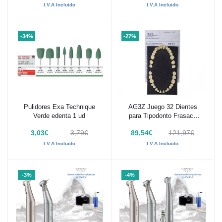
I.V.A Incluido
I.V.A Incluido
-34%
-27%
Pulidores Exa Technique
AG3Z Juego 32 Dientes
Añadir al carrito
Añadir al carrito
Verde edenta 1 ud
para Tipodonto Frasaco
AG-3
3,03€
3,79€
89,54€
121,97€
I.V.A Incluido
I.V.A Incluido
-3%
-4%