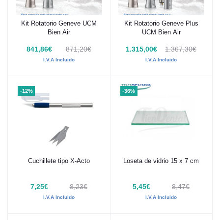
Kit Rotatorio Geneve UCM
Kit Rotatorio Geneve Plus
Añadir al carrito
Añadir al carrito
Bien Air
UCM Bien Air
841,86€
871,20€
1.315,00€
1.367,30€
I.V.A Incluido
I.V.A Incluido
-12%
-36%
Cuchillete tipo X-Acto
Loseta de vidrio 15 x 7 cm
Añadir al carrito
Añadir al carrito
7,25€
8,23€
5,45€
8,47€
I.V.A Incluido
I.V.A Incluido