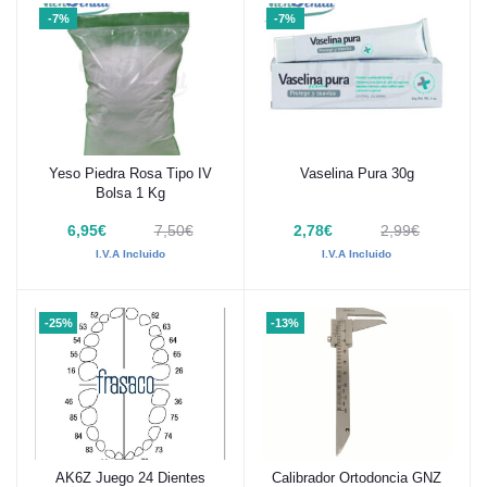
-7%
-7%
Yeso Piedra Rosa Tipo IV
Vaselina Pura 30g
Añadir al carrito
Añadir al carrito
Bolsa 1 Kg
6,95€
7,50€
2,78€
2,99€
I.V.A Incluido
I.V.A Incluido
-25%
-13%
AK6Z Juego 24 Dientes
Calibrador Ortodoncia GNZ
Añadir al carrito
Añadir al carrito