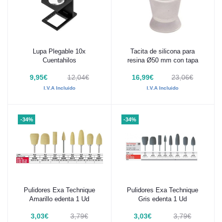
Lupa Plegable 10x
Tacita de silicona para
Añadir al carrito
Añadir al carrito
Cuentahilos
resina Ø50 mm con tapa
9,95€
12,04€
16,99€
23,06€
I.V.A Incluido
I.V.A Incluido
-34%
-34%
Pulidores Exa Technique
Pulidores Exa Technique
Añadir al carrito
Añadir al carrito
Amarillo edenta 1 Ud
Gris edenta 1 Ud
3,03€
3,79€
3,03€
3,79€