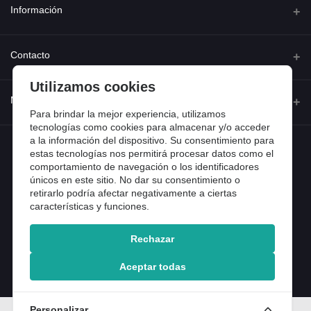
Información
Quienes somos
Contacto
Contacta con nosotros
Utilizamos cookies
Dirección
Mi cuenta
Dónde estamos
Calle Ferraz 42, Madrid
Para brindar la mejor experiencia, utilizamos
Preguntas frecuentes
tecnologías como cookies para almacenar y/o acceder
a la información del dispositivo. Su consentimiento para
Iniciar sesión
Teléfono
Entradas de blog
estas tecnologías nos permitirá procesar datos como el
918 13 81 81
comportamiento de navegación o los identificadores
Historial de pedidos
únicos en este sitio. No dar su consentimiento o
Email
Mi lista de compra
retirarlo podría afectar negativamente a ciertas
info@tiendental.com
características y funciones.
Seguimiento del pedido
Rechazar
Copyright 2025 © TienDental productos dentales, S.L..
Version: 1.14.16.12.
Aceptar todas
Personalizar