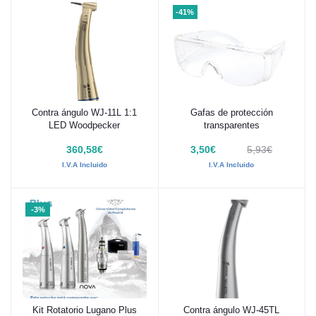
-41%
Contra ángulo WJ-11L 1:1
Gafas de protección
Añadir al carrito
Añadir al carrito
LED Woodpecker
transparentes
360,58€
3,50€
5,93€
I.V.A Incluido
I.V.A Incluido
-3%
Kit Rotatorio Lugano Plus
Contra ángulo WJ-45TL
Añadir al carrito
Añadir al carrito