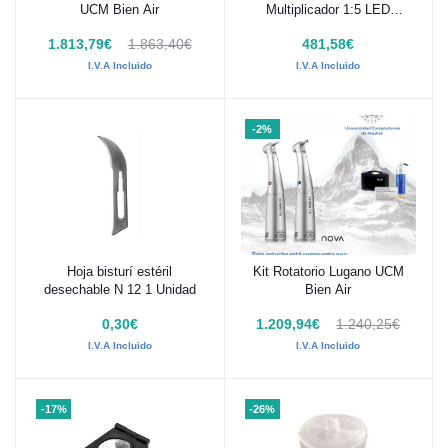
UCM Bien Air
Multiplicador 1:5 LED
Woodpecker
1.813,79€
1.863,40€
481,58€
I.V.A Incluido
I.V.A Incluido
-2%
Hoja bisturí estéril
Kit Rotatorio Lugano UCM
Añadir al carrito
Añadir al carrito
desechable N 12 1 Unidad
Bien Air
0,30€
1.209,94€
1.240,25€
I.V.A Incluido
I.V.A Incluido
-17%
-26%