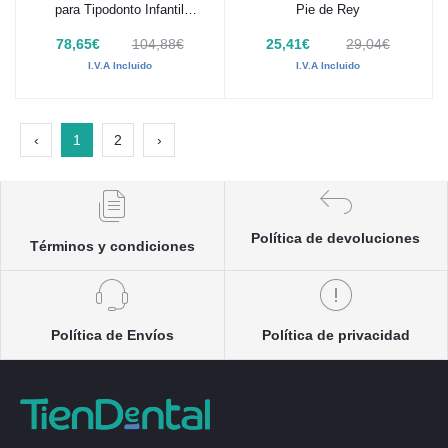
para Tipodonto Infantil
Pie de Rey
Frasaco AK-6
78,65€
104,88€
25,41€
29,04€
I.V.A Incluido
I.V.A Incluido
‹
1
2
›
Política de devoluciones
Términos y condiciones
Política de Envíos
Política de privacidad