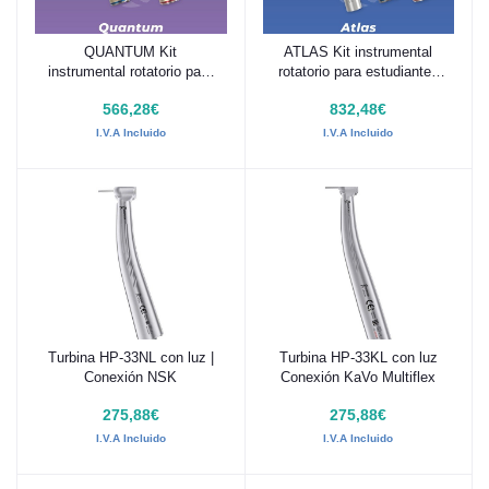
QUANTUM Kit
ATLAS Kit instrumental
Añadir al carrito
Añadir al carrito
instrumental rotatorio para
rotatorio para estudiantes
estudiantes R-Tech -
R-Tech - Woodpecker
566,28€
832,48€
Woodpecker
I.V.A Incluido
I.V.A Incluido
Turbina HP-33NL con luz |
Turbina HP-33KL con luz
Añadir al carrito
Añadir al carrito
Conexión NSK
Conexión KaVo Multiflex
275,88€
275,88€
I.V.A Incluido
I.V.A Incluido