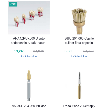
-39%
ANA4ZPUK300 Diente
9685.204.060 Cepillo
Añadir al carrito
Añadir al carrito
endodoncia c/ raíz natural
pulidor fibra especial
transparente
Komet 1 Unidad
13,24€
17,87€
8,56€
10,07€
I.V.A Incluido
I.V.A Incluido
9523UF.204.030 Pulidor
Fresa Endo Z Dentsply
Añadir al carrito
Añadir al carrito