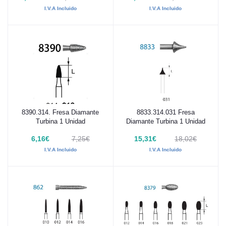
I.V.A Incluido
I.V.A Incluido
8390.314. Fresa Diamante
8833.314.031 Fresa
Añadir al carrito
Añadir al carrito
Turbina 1 Unidad
Diamante Turbina 1 Unidad
6,16€
7,25€
15,31€
18,02€
I.V.A Incluido
I.V.A Incluido