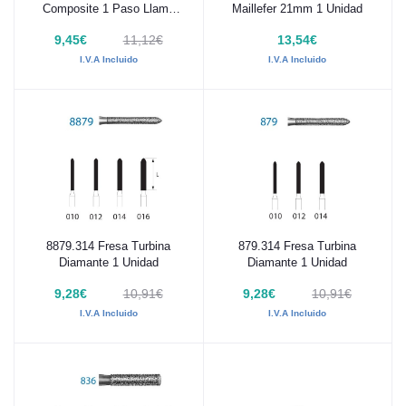
Composite 1 Paso Llama
Maillefer 21mm 1 Unidad
Pequeña 1 Unidad
9,45€
11,12€
13,54€
I.V.A Incluido
I.V.A Incluido
8879.314 Fresa Turbina
879.314 Fresa Turbina
Añadir al carrito
Añadir al carrito
Diamante 1 Unidad
Diamante 1 Unidad
9,28€
10,91€
9,28€
10,91€
I.V.A Incluido
I.V.A Incluido