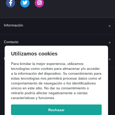
Información
Quienes somos
Contacto
Contacta con nosotros
Utilizamos cookies
Dirección
Mi cuenta
Dónde estamos
Calle Ferraz 42, Madrid
Para brindar la mejor experiencia, utilizamos
Preguntas frecuentes
tecnologías como cookies para almacenar y/o acceder
a la información del dispositivo. Su consentimiento para
Iniciar sesión
Teléfono
Entradas de blog
estas tecnologías nos permitirá procesar datos como el
918 13 81 81
comportamiento de navegación o los identificadores
Historial de pedidos
únicos en este sitio. No dar su consentimiento o
Email
Mi lista de compra
retirarlo podría afectar negativamente a ciertas
info@tiendental.com
características y funciones.
Seguimiento del pedido
Rechazar
Copyright 2025 © TienDental productos dentales, S.L..