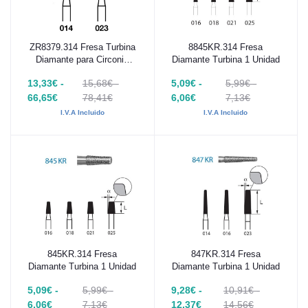
ZR8379.314 Fresa Turbina
8845KR.314 Fresa
Añadir al carrito
Añadir al carrito
Diamante para Circonio
Diamante Turbina 1 Unidad
Komet 1 Unidad
13,33€ -
15,68€ -
5,09€ -
5,99€ -
66,65€
78,41€
6,06€
7,13€
I.V.A Incluido
I.V.A Incluido
845KR.314 Fresa
847KR.314 Fresa
Añadir al carrito
Añadir al carrito
Diamante Turbina 1 Unidad
Diamante Turbina 1 Unidad
5,09€ -
5,99€ -
9,28€ -
10,91€ -
6,06€
7,13€
12,37€
14,56€