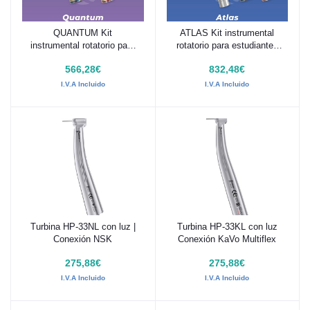
QUANTUM Kit
ATLAS Kit instrumental
Añadir al carrito
Añadir al carrito
instrumental rotatorio para
rotatorio para estudiantes
estudiantes R-Tech -
R-Tech - Woodpecker
566,28€
832,48€
Woodpecker
I.V.A Incluido
I.V.A Incluido
Turbina HP-33NL con luz |
Turbina HP-33KL con luz
Añadir al carrito
Añadir al carrito
Conexión NSK
Conexión KaVo Multiflex
275,88€
275,88€
I.V.A Incluido
I.V.A Incluido