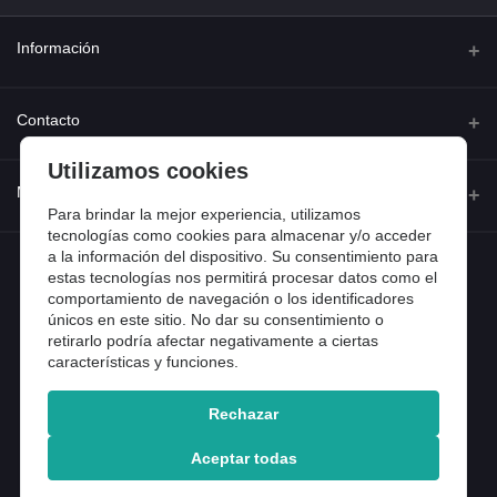
Información
Quienes somos
Contacto
Contacta con nosotros
Utilizamos cookies
Dirección
Mi cuenta
Dónde estamos
Calle Ferraz 42, Madrid
Para brindar la mejor experiencia, utilizamos
Preguntas frecuentes
tecnologías como cookies para almacenar y/o acceder
a la información del dispositivo. Su consentimiento para
Iniciar sesión
Teléfono
Entradas de blog
estas tecnologías nos permitirá procesar datos como el
918 13 81 81
comportamiento de navegación o los identificadores
Historial de pedidos
únicos en este sitio. No dar su consentimiento o
Email
Mi lista de compra
retirarlo podría afectar negativamente a ciertas
info@tiendental.com
características y funciones.
Seguimiento del pedido
Rechazar
Copyright 2025 © TienDental productos dentales, S.L..
Version: 1.14.16.12.
Aceptar todas