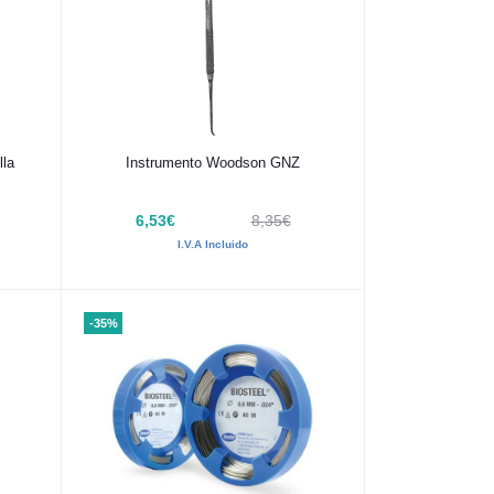
Añadir al carrito
lla
Instrumento Woodson GNZ
6,53€
8,35€
I.V.A Incluido
-35%