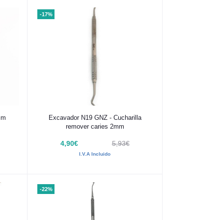
-17%
Añadir al carrito
mm
Excavador N19 GNZ - Cucharilla
remover caries 2mm
4,90€
5,93€
I.V.A Incluido
-22%