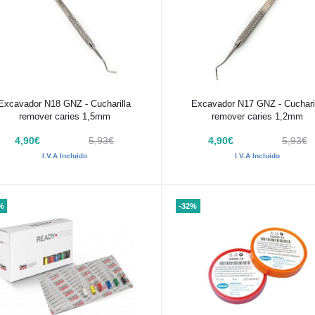
Añadir al carrito
Añadir al carrito
Excavador N18 GNZ - Cucharilla
Excavador N17 GNZ - Cuchari
remover caries 1,5mm
remover caries 1,2mm
4,90€
5,93€
4,90€
5,93€
I.V.A Incluido
I.V.A Incluido
%
-32%