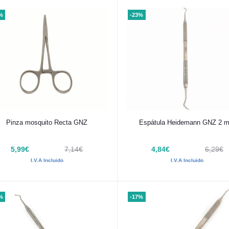
%
-23%
Añadir al carrito
Añadir al carrito
Pinza mosquito Recta GNZ
Espátula Heidemann GNZ 2 
5,99€
7,14€
4,84€
6,29€
I.V.A Incluido
I.V.A Incluido
%
-17%