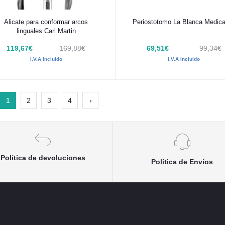
Añadir al carrito
Añadir al carrito
Alicate para conformar arcos
Periostotomo La Blanca Medica
linguales Carl Martin
119,67€
169,88€
69,51€
99,34€
I.V.A Incluido
I.V.A Incluido
1
2
3
4
›
Política de devoluciones
Política de Envíos