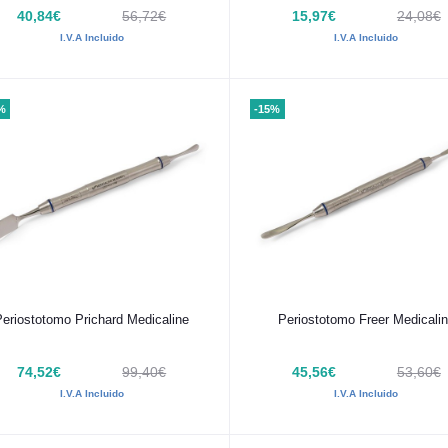
40,84€
56,72€
15,97€
24,08€
I.V.A Incluido
I.V.A Incluido
%
-15%
Añadir al carrito
Añadir al carrito
Periostotomo Prichard Medicaline
Periostotomo Freer Medicali
74,52€
99,40€
45,56€
53,60€
I.V.A Incluido
I.V.A Incluido