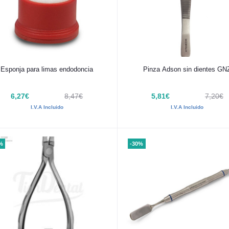
Añadir al carrito
Añadir al carrito
Esponja para limas endodoncia
Pinza Adson sin dientes GN
6,27€
8,47€
5,81€
7,20€
I.V.A Incluido
I.V.A Incluido
%
-30%