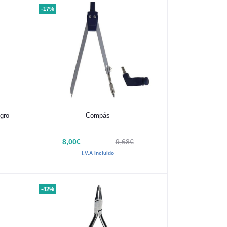
-17%
Añadir al carrito
gro
Compás
8,00€
9,68€
I.V.A Incluido
-42%