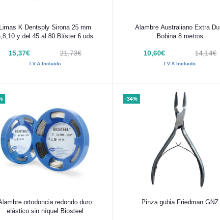
Añadir al carrito
Añadir al carrito
Limas K Dentsply Sirona 25 mm
Alambre Australiano Extra Du
,8,10 y del 45 al 80 Blíster 6 uds
Bobina 8 metros
15,37€
21,73€
10,60€
14,14€
I.V.A Incluido
I.V.A Incluido
%
-34%
Añadir al carrito
Añadir al carrito
Alambre ortodoncia redondo duro
Pinza gubia Friedman GNZ
elástico sin níquel Biosteel