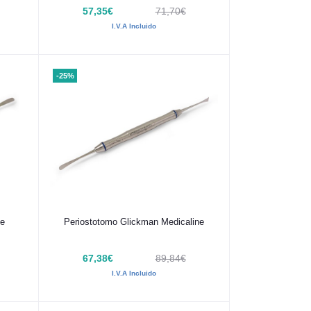
57,35€
71,70€
I.V.A Incluido
-25%
Añadir al carrito
ne
Periostotomo Glickman Medicaline
67,38€
89,84€
I.V.A Incluido