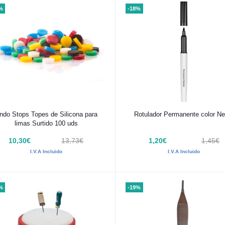
%
-18%
Añadir al carrito
Añadir al carrito
ndo Stops Topes de Silicona para
Rotulador Permanente color Ne
limas Surtido 100 uds
10,30€
13,73€
1,20€
1,45€
I.V.A Incluido
I.V.A Incluido
%
-19%