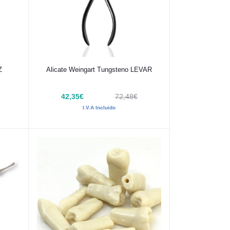
Añadir al carrito
Z
Alicate Weingart Tungsteno LEVAR
42,35€
72,48€
I.V.A Incluido