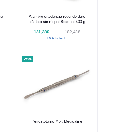
Añadir al carrito
ro
Alambre ortodoncia redondo duro
elástico sin níquel Biosteel 500 g
131,38€
182,48€
I.V.A Incluido
-20%
Añadir al carrito
Periostotomo Molt Medicaline