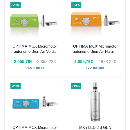
-23%
-23%
OPTIMA MCX Micromotor
OPTIMA MCX Micromotor
Añadir al carrito
Añadir al carrito
autónomo Bien Air Verde
autónomo Bien Air Naranja
1700591-001
1700590-001
2.055,79€
2.658,22€
2.055,79€
2.658,22€
I.V.A Incluido
I.V.A Incluido
-23%
-13%
OPTIMA MCX Micromotor
MX-i LED 3rd GEN
Añadir al carrito
Añadir al carrito