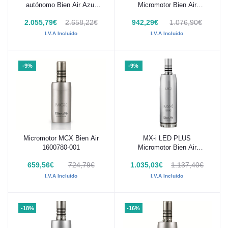
autónomo Bien Air Azul
Micromotor Bien Air
1700589-001
1601008-001
2.055,79€
2.658,22€
942,29€
1.076,90€
I.V.A Incluido
I.V.A Incluido
-9%
-9%
Micromotor MCX Bien Air
MX-i LED PLUS
Añadir al carrito
Añadir al carrito
1600780-001
Micromotor Bien Air
1600755-001
659,56€
724,79€
1.035,03€
1.137,40€
I.V.A Incluido
I.V.A Incluido
-18%
-16%