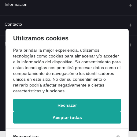
Información
Quienes somos
Contacto
Contacta con nosotros
Utilizamos cookies
Dirección
Mi cuenta
Dónde estamos
Calle Ferraz 42, Madrid
Para brindar la mejor experiencia, utilizamos
Preguntas frecuentes
tecnologías como cookies para almacenar y/o acceder
a la información del dispositivo. Su consentimiento para
Iniciar sesión
Teléfono
Entradas de blog
estas tecnologías nos permitirá procesar datos como el
918 13 81 81
comportamiento de navegación o los identificadores
Historial de pedidos
únicos en este sitio. No dar su consentimiento o
Email
Mi lista de compra
retirarlo podría afectar negativamente a ciertas
info@tiendental.com
características y funciones.
Seguimiento del pedido
Rechazar
Copyright 2025 © TienDental productos dentales, S.L..
Version: 1.14.16.12.
Aceptar todas
Personalizar