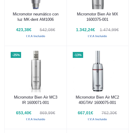
Micromotor neumático con
Micromotor Bien Air MX
Añadir al carrito
Añadir al carrito
luz MK-dent AM1006
1600375-001
423,38€
542,08€
1.342,24€
1.474,99€
I.V.A Incluido
I.V.A Incluido
-25%
-13%
Micromotor Bien Air MC3
Micromotor Bien Air MC2
Añadir al carrito
Añadir al carrito
IR 1600071-001
40GTAV 1600075-001
653,40€
869,99€
667,01€
762,30€
I.V.A Incluido
I.V.A Incluido