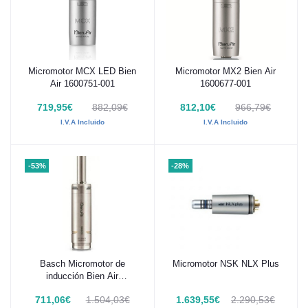
Micromotor MCX LED Bien
Micromotor MX2 Bien Air
Añadir al carrito
Añadir al carrito
Air 1600751-001
1600677-001
719,95€
882,09€
812,10€
966,79€
I.V.A Incluido
I.V.A Incluido
-53%
-28%
Basch Micromotor de
Micromotor NSK NLX Plus
Añadir al carrito
Añadir al carrito
inducción Bien Air
1600076-001
711,06€
1.504,03€
1.639,55€
2.290,53€