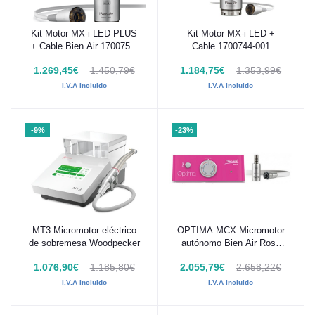
Kit Motor MX-i LED PLUS
Kit Motor MX-i LED +
Añadir al carrito
Añadir al carrito
+ Cable Bien Air 1700758-
Cable 1700744-001
001
1.269,45€
1.450,79€
1.184,75€
1.353,99€
I.V.A Incluido
I.V.A Incluido
-9%
-23%
MT3 Micromotor eléctrico
OPTIMA MCX Micromotor
Añadir al carrito
Añadir al carrito
de sobremesa Woodpecker
autónomo Bien Air Rosa
1700592-001
1.076,90€
1.185,80€
2.055,79€
2.658,22€
I.V.A Incluido
I.V.A Incluido