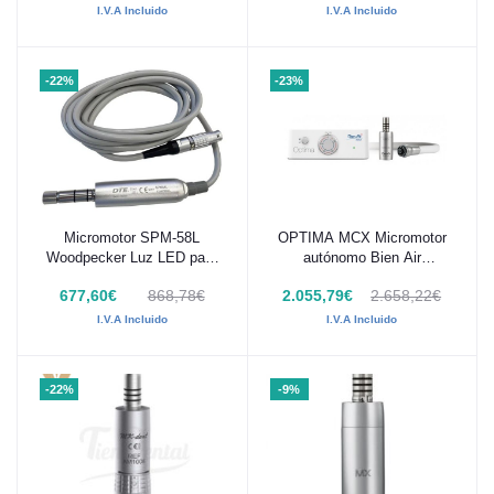
I.V.A Incluido
I.V.A Incluido
-22%
-23%
Micromotor SPM-58L
OPTIMA MCX Micromotor
Añadir al carrito
Añadir al carrito
Woodpecker Luz LED para
autónomo Bien Air
IMPLANTER LED PLUS
1700588-001
677,60€
868,78€
2.055,79€
2.658,22€
I.V.A Incluido
I.V.A Incluido
-22%
-9%