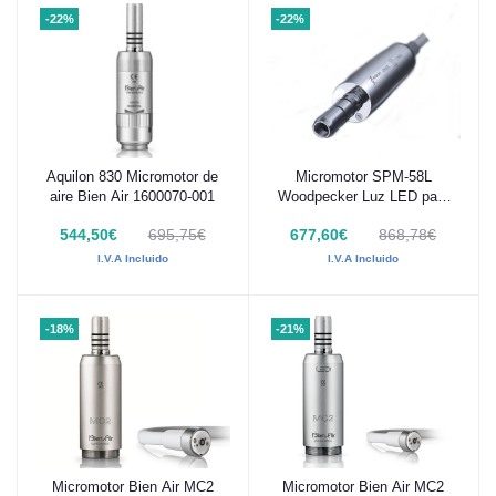
-22%
-22%
Aquilon 830 Micromotor de
Micromotor SPM-58L
Añadir al carrito
Añadir al carrito
aire Bien Air 1600070-001
Woodpecker Luz LED para
IMPLANTER LED
544,50€
695,75€
677,60€
868,78€
I.V.A Incluido
I.V.A Incluido
-18%
-21%
Micromotor Bien Air MC2
Micromotor Bien Air MC2
Añadir al carrito
Añadir al carrito