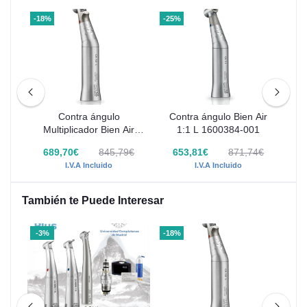
-18%
-25%
-18
Plus
Contra ángulo
Contra ángulo Bien Air
Multiplicador Bien Air
1:1 L 1600384-001
M
1:5L Rojo - 1600386-001
1
0€
689,70€
845,79€
653,81€
871,74€
I.V.A Incluido
I.V.A Incluido
También te Puede Interesar
-3%
-18%
-4