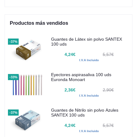
Productos más vendidos
Guantes de Látex sin polvo SANTEX
-37%
100 uds
4,24€
5,57€
I.V.A Incluido
Eyectores aspirasaliva 100 uds
-33%
Euronda Monoart
2,36€
2,90€
I.V.A Incluido
Guantes de Nitrilo sin polvo Azules
-37%
SANTEX 100 uds
4,24€
5,57€
I.V.A Incluido