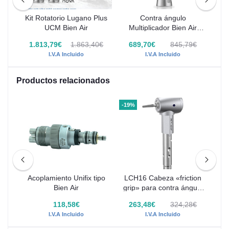
e
Kit Rotatorio Lugano Plus
Contra ángulo
Kit
UCM Bien Air
Multiplicador Bien Air
1:5L Rojo - 1600386-001
€
1.813,79€
1.863,40€
689,70€
845,79€
1
I.V.A Incluido
I.V.A Incluido
Productos relacionados
-19%
-19
1-
Acoplamiento Unifix tipo
LCH16 Cabeza «friction
L
Bien Air
grip» para contra ángulo
r
1:1 CLASSIC LINE para
1€
118,58€
263,48€
324,28€
fresas de turbina
I.V.A Incluido
I.V.A Incluido