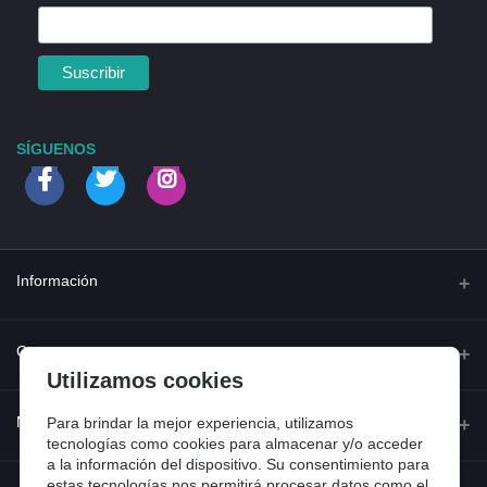
SÍGUENOS
Información
Quienes somos
Contacto
Utilizamos cookies
Contacta con nosotros
Dirección
Mi cuenta
Para brindar la mejor experiencia, utilizamos
Dónde estamos
Calle Ferraz 42, Madrid
tecnologías como cookies para almacenar y/o acceder
a la información del dispositivo. Su consentimiento para
Preguntas frecuentes
estas tecnologías nos permitirá procesar datos como el