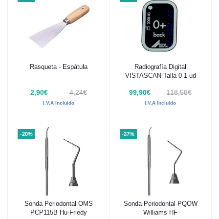
Rasqueta - Espátula
Radiografía Digital
Añadir al carrito
Añadir al carrito
VISTASCAN Talla 0 1 ud
2,90€
4,24€
99,90€
118,58€
I.V.A Incluido
I.V.A Incluido
-20%
-27%
Sonda Periodontal OMS
Sonda Periodontal PQOW
Añadir al carrito
Añadir al carrito
PCP115B Hu-Friedy
Williams HF