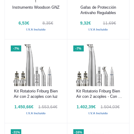
Instrumento Woodson GNZ
Gafas de Protección
Añadir al carrito
Añadir al carrito
Antivaho Regulables
6,53€
8,35€
9,32€
11,69€
I.V.A Incluido
I.V.A Incluido
-7%
-7%
Kit Rotatorio Friburg Bien
Kit Rotatorio Friburg Bien
Añadir al carrito
Añadir al carrito
Air con 2 acoples con luz
Air con 2 acoples - Con y
sin luz
1.450,66€
1.553,64€
1.402,39€
1.504,03€
I.V.A Incluido
I.V.A Incluido
-31%
-16%