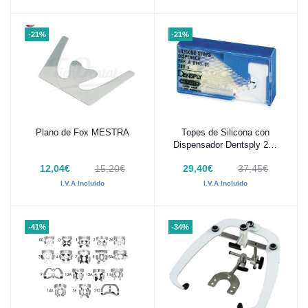
-21%
-21%
Plano de Fox MESTRA
Topes de Silicona con
Añadir al carrito
Añadir al carrito
Dispensador Dentsply 200
uds
12,04€
15,20€
29,40€
37,45€
I.V.A Incluido
I.V.A Incluido
-41%
-34%