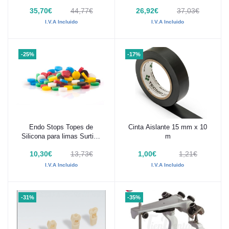
35,70€
44,77€
26,92€
37,03€
I.V.A Incluido
I.V.A Incluido
-25%
-17%
Endo Stops Topes de
Cinta Aislante 15 mm x 10
Añadir al carrito
Añadir al carrito
Silicona para limas Surtido
m
100 uds
10,30€
13,73€
1,00€
1,21€
I.V.A Incluido
I.V.A Incluido
-31%
-35%