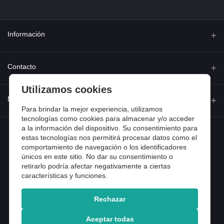
Información
Quienes somos
Contacto
Contacta con nosotros
Utilizamos cookies
Dirección
Mi cuenta
Dónde estamos
Calle Ferraz 42, Madrid
Para brindar la mejor experiencia, utilizamos
Preguntas frecuentes
tecnologías como cookies para almacenar y/o acceder
a la información del dispositivo. Su consentimiento para
Iniciar sesión
Teléfono
Entradas de blog
estas tecnologías nos permitirá procesar datos como el
918 13 81 81
comportamiento de navegación o los identificadores
Historial de pedidos
únicos en este sitio. No dar su consentimiento o
Email
Mi lista de compra
retirarlo podría afectar negativamente a ciertas
info@tiendental.com
características y funciones.
Seguimiento del pedido
Rechazar
Copyright 2025 © TienDental productos dentales, S.L..
Version: 1.14.16.12.
Aceptar todas