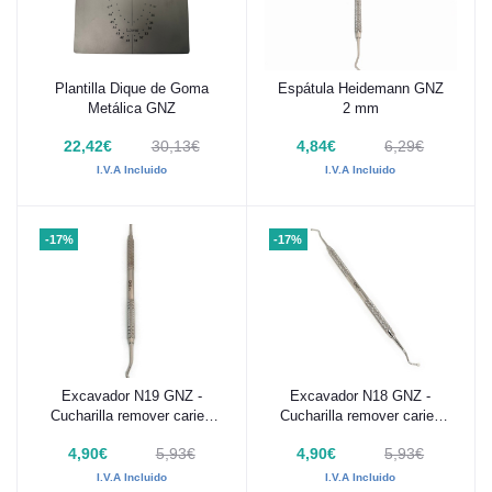
Plantilla Dique de Goma
Espátula Heidemann GNZ
Añadir al carrito
Añadir al carrito
Metálica GNZ
2 mm
22,42€
30,13€
4,84€
6,29€
I.V.A Incluido
I.V.A Incluido
-17%
-17%
Excavador N19 GNZ -
Excavador N18 GNZ -
Añadir al carrito
Añadir al carrito
Cucharilla remover caries
Cucharilla remover caries
2mm
1,5mm
4,90€
5,93€
4,90€
5,93€
I.V.A Incluido
I.V.A Incluido