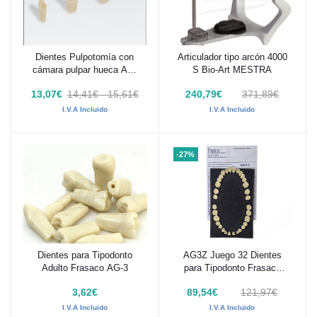
Dientes Pulpotomía con
Articulador tipo arcón 4000
Añadir al carrito
Añadir al carrito
cámara pulpar hueca AK-
S Bio-Art MESTRA
62ZPUL
13,07€
14,41€ - 15,61€
240,79€
371,89€
I.V.A Incluido
I.V.A Incluido
-27%
Dientes para Tipodonto
AG3Z Juego 32 Dientes
Añadir al carrito
Añadir al carrito
Adulto Frasaco AG-3
para Tipodonto Frasaco
AG-3
3,62€
89,54€
121,97€
I.V.A Incluido
I.V.A Incluido