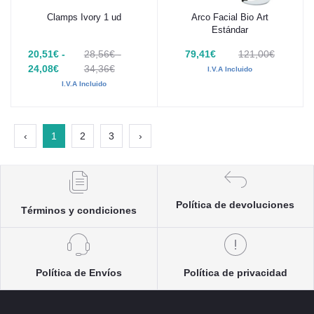
Clamps Ivory 1 ud
Arco Facial Bio Art
Añadir al carrito
Añadir al carrito
Estándar
20,51€ -
28,56€ -
79,41€
121,00€
24,08€
34,36€
I.V.A Incluido
I.V.A Incluido
‹
1
2
3
›
Política de devoluciones
Términos y condiciones
Política de Envíos
Política de privacidad