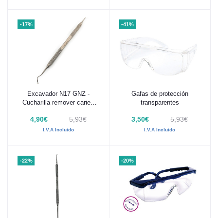
-17%
-41%
Excavador N17 GNZ -
Gafas de protección
Añadir al carrito
Añadir al carrito
Cucharilla remover caries
transparentes
1,2mm
4,90€
5,93€
3,50€
5,93€
I.V.A Incluido
I.V.A Incluido
-22%
-20%