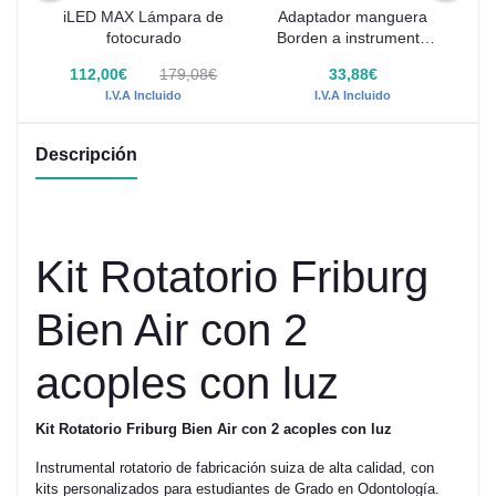
iLED MAX Lámpara de
Adaptador manguera
M
des
fotocurado
Borden a instrumento
si
Midwest
€
112,00€
179,08€
33,88€
I.V.A Incluido
I.V.A Incluido
Descripción
Kit Rotatorio Friburg
Bien Air con 2
acoples con luz
Kit Rotatorio Friburg Bien Air con 2 acoples con luz
Instrumental rotatorio de fabricación suiza de alta calidad, con
kits personalizados para estudiantes de Grado en Odontología.