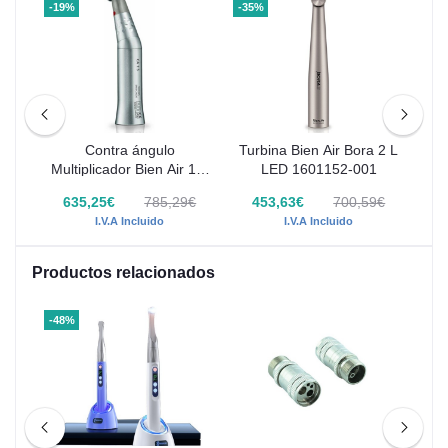
-19%
-35%
-16
ado
Contra ángulo
Turbina Bien Air Bora 2 L
A
Multiplicador Bien Air 1:5
LED 1601152-001
Uni
Rojo Sin Luz 1600325-
9€
635,25€
785,29€
453,63€
700,59€
001
I.V.A Incluido
I.V.A Incluido
Productos relacionados
-48%
-11