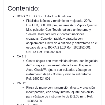
Contenido:
BORA 2 LED + 2 x Unifix Luz 6 orificios
Fiabilidad icónica y rendimiento mejorado: 20 W.
Luz LED, 380.000 rpm, sistema Accu-Spray Quattro
Mix, pulsador Cool Touch, válvula antirretorno y
Sealed Head para reducir contaminaciones
cruzadas. Conexión rápida y giratoria con
acoplamiento Unifix de 4 orificios y antirretorno en el
escape de aire. BORA 2 LED Ref. 1601152-001
UNIFIX Ref. 1600363-001
CA 1:1
Contra-ángulo con transmisión directa, con irrigación
de 3 sprays y movimiento de la fresa ultrapreciso
Accu-Chuck™, ajuste con pulsador, vástago de
instrumento de Ø 2.35mm y válvula antirretorno.
Ref. 1600424-001
PM 1:1
Pieza de mano con transmisión directa y precisión
incomparable, con spray interno, ajuste con anillo,
para vástago de instrumento de Ø 2.35 mm. Ref.
1600383-001