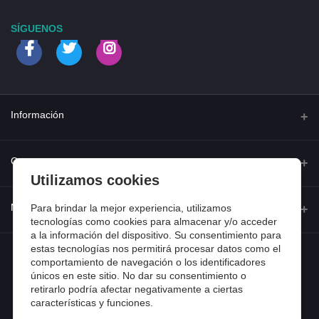
SÍGUENOS
Información
Quienes somos
Contacto
Utilizamos cookies
Contacta con nosotros
Dirección
Mi cuenta
Para brindar la mejor experiencia, utilizamos
Dónde estamos
Calle Ferraz 42, Madrid
tecnologías como cookies para almacenar y/o acceder
a la información del dispositivo. Su consentimiento para
Preguntas frecuentes
estas tecnologías nos permitirá procesar datos como el
Iniciar sesión
Teléfono
Entradas de blog
comportamiento de navegación o los identificadores
918 13 81 81
únicos en este sitio. No dar su consentimiento o
Historial de pedidos
retirarlo podría afectar negativamente a ciertas
Email
Mi lista de compra
características y funciones.
info@tiendental.com