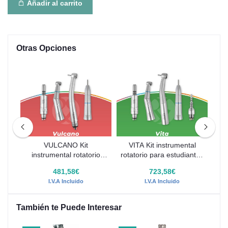
Añadir al carrito
Otras Opciones
tal
VULCANO Kit
VITA Kit instrumental
SO
ntes
instrumental rotatorio
rotatorio para estudiantes
rot
para estudiantes R-Tech
R-Tech
481,58€
723,58€
I.V.A Incluido
I.V.A Incluido
También te Puede Interesar