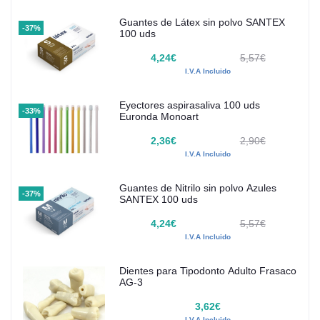
Guantes de Látex sin polvo SANTEX
-37%
100 uds
4,24€
5,57€
I.V.A Incluido
Eyectores aspirasaliva 100 uds
-33%
Euronda Monoart
2,36€
2,90€
I.V.A Incluido
Guantes de Nitrilo sin polvo Azules
-37%
SANTEX 100 uds
4,24€
5,57€
I.V.A Incluido
Dientes para Tipodonto Adulto Frasaco
AG-3
3,62€
I.V.A Incluido