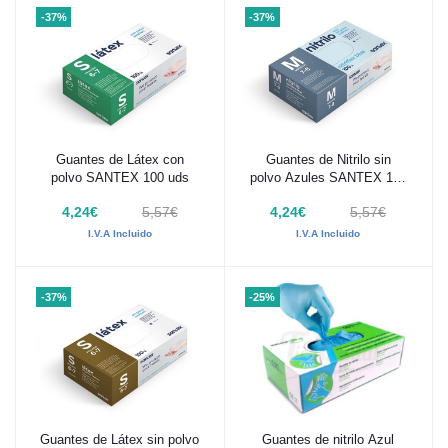
-37%
-37%
Guantes de Látex con
Guantes de Nitrilo sin
Añadir al carrito
Añadir al carrito
polvo SANTEX 100 uds
polvo Azules SANTEX 100
uds
4,24€
5,57€
4,24€
5,57€
I.V.A Incluido
I.V.A Incluido
-37%
-25%
Guantes de Látex sin polvo
Guantes de nitrilo Azul
Añadir al carrito
Añadir al carrito