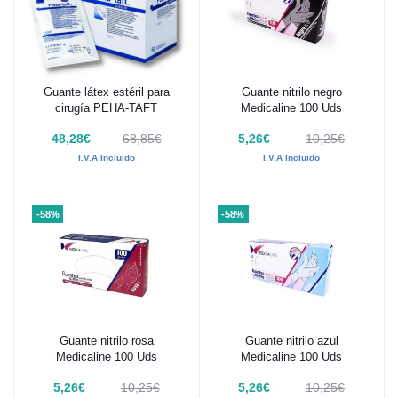
Guante látex estéril para
Guante nitrilo negro
Añadir al carrito
Añadir al carrito
cirugía PEHA-TAFT
Medicaline 100 Uds
48,28€
68,85€
5,26€
10,25€
I.V.A Incluido
I.V.A Incluido
-58%
-58%
Guante nitrilo rosa
Guante nitrilo azul
Añadir al carrito
Añadir al carrito
Medicaline 100 Uds
Medicaline 100 Uds
5,26€
10,25€
5,26€
10,25€