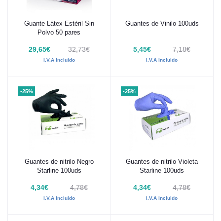
Guante Látex Estéril Sin
Guantes de Vinilo 100uds
Añadir al carrito
Añadir al carrito
Polvo 50 pares
29,65€
32,73€
5,45€
7,18€
I.V.A Incluido
I.V.A Incluido
-25%
-25%
Guantes de nitrilo Negro
Guantes de nitrilo Violeta
Añadir al carrito
Añadir al carrito
Starline 100uds
Starline 100uds
4,34€
4,78€
4,34€
4,78€
I.V.A Incluido
I.V.A Incluido