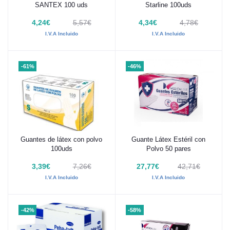
SANTEX 100 uds
Starline 100uds
4,24€
5,57€
4,34€
4,78€
I.V.A Incluido
I.V.A Incluido
-61%
-46%
Guantes de látex con polvo
Guante Látex Estéril con
Añadir al carrito
Añadir al carrito
100uds
Polvo 50 pares
3,39€
7,26€
27,77€
42,71€
I.V.A Incluido
I.V.A Incluido
-42%
-58%