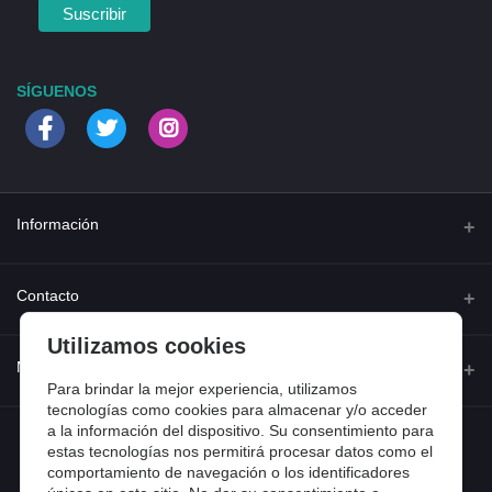
SÍGUENOS
Información
Quienes somos
Contacto
Contacta con nosotros
Utilizamos cookies
Dirección
Mi cuenta
Dónde estamos
Calle Ferraz 42, Madrid
Para brindar la mejor experiencia, utilizamos
Preguntas frecuentes
tecnologías como cookies para almacenar y/o acceder
a la información del dispositivo. Su consentimiento para
Iniciar sesión
Teléfono
Entradas de blog
estas tecnologías nos permitirá procesar datos como el
918 13 81 81
comportamiento de navegación o los identificadores
Historial de pedidos