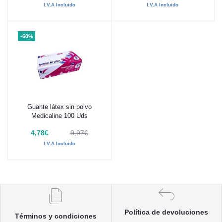
I.V.A Incluido
I.V.A Incluido
-60%
Guante látex sin polvo
Añadir al carrito
Medicaline 100 Uds
4,78€
9,97€
I.V.A Incluido
Política de devoluciones
Términos y condiciones