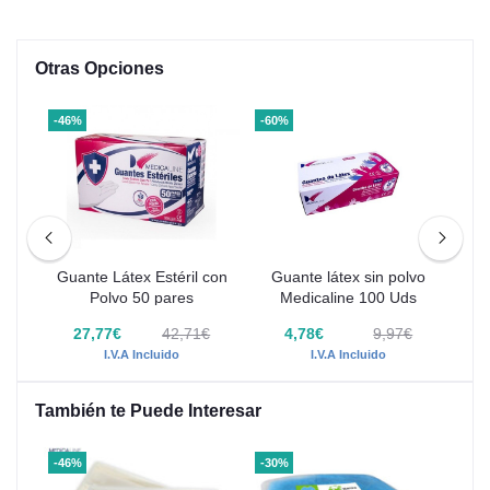
Otras Opciones
-46%
-60%
-61
in
Guante Látex Estéril con
Guante látex sin polvo
G
EX
Polvo 50 pares
Medicaline 100 Uds
27,77€
42,71€
4,78€
9,97€
I.V.A Incluido
I.V.A Incluido
También te Puede Interesar
-46%
-30%
-40