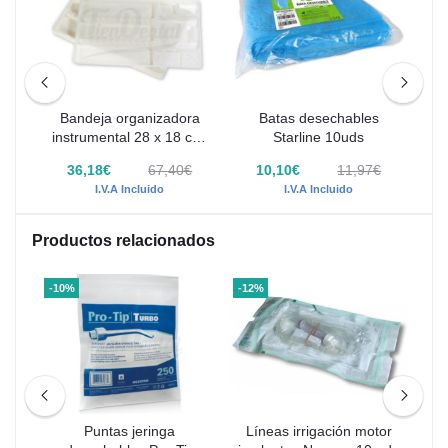
line
Bandeja organizadora
Batas desechables
instrumental 28 x 18 cm.
Starline 10uds
400 uds
36,18€
67,40€
10,10€
11,97€
7,
I.V.A Incluido
I.V.A Incluido
Productos relacionados
-10%
-12%
-60
va
Puntas jeringa
Líneas irrigación motor
G