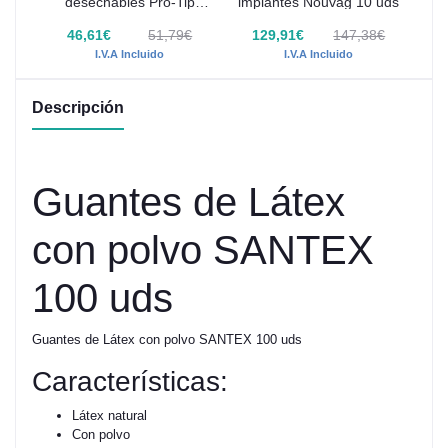
desechables Pro-Tip
implantes Nouvag 10 uds
Turbo
46,61€
51,79€
129,91€
147,38€
I.V.A Incluido
I.V.A Incluido
Descripción
Guantes de Látex
con polvo SANTEX
100 uds
Guantes de Látex con polvo SANTEX 100 uds
Características:
Látex natural
Con polvo