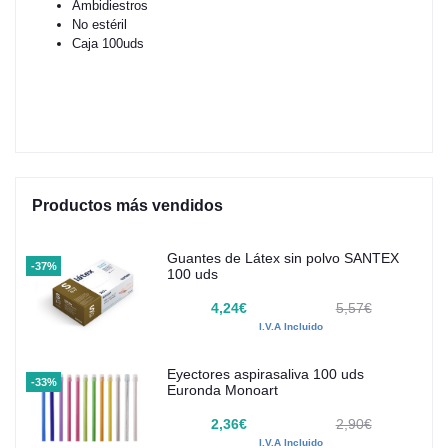
Ambidiestros
No estéril
Caja 100uds
Productos más vendidos
Guantes de Látex sin polvo SANTEX
-37%
100 uds
4,24€
5,57€
I.V.A Incluido
Eyectores aspirasaliva 100 uds
-33%
Euronda Monoart
2,36€
2,90€
I.V.A Incluido