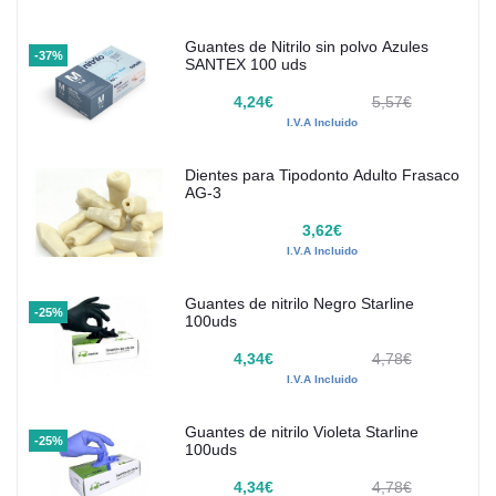
Guantes de Nitrilo sin polvo Azules
-37%
SANTEX 100 uds
4,24€
5,57€
I.V.A Incluido
Dientes para Tipodonto Adulto Frasaco
AG-3
3,62€
I.V.A Incluido
Guantes de nitrilo Negro Starline
-25%
100uds
4,34€
4,78€
I.V.A Incluido
Guantes de nitrilo Violeta Starline
-25%
100uds
4,34€
4,78€