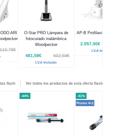
MODO ARI
O-Star PRO Lámpara de
AP-B Profilaxis Woodpecker
oodpecker
fotocurado inalámbrica
2.057,00€
2.274,80€
Woodpecker
.110,78€
I.V.A Incluido
481,58€
602,58€
o
I.V.A Incluido
tas flash
Ver todos los productos de esta oferta flash
-44%
-41%
-4
Promo 4+1
Pro