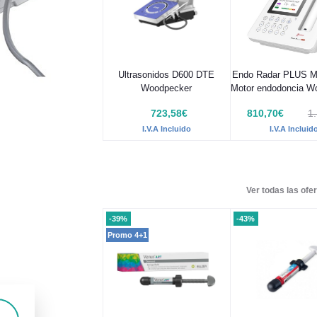
Ultrasonidos D600 DTE
Endo Radar PLUS 
Woodpecker
Motor endodoncia W
723,58€
810,70€
1
I.V.A Incluido
I.V.A Incluid
Ver todas las ofer
-39%
-43%
Promo 4+1