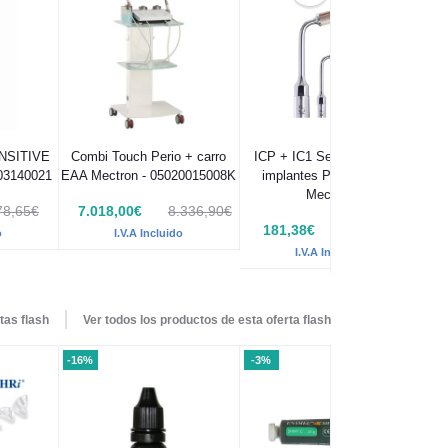
ENSITIVE
Combi Touch Perio + carro
ICP + IC1 Set limpieza de
 03140021
EAA Mectron - 05020015008K
implantes Piezosurgery
Mectron
78,65€
7.018,00€
8.336,90€
181,38€
223,85€
o
I.V.A Incluido
I.V.A Incluido
tas flash
Ver todos los productos de esta oferta flash
-16%
-3%
-4