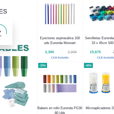
ES
5
G
Eyectores aspirasaliva 100
Servilletas Eurond
uds Euronda Monoart
33 x 45cm 500
2,36€
2,90€
15,67€
I.V.A Incluido
I.V.A Incluid
-33%
-40%
Babero en rollo Euronda PG30
Microaplicadores D
80 Uds