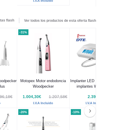
I.V.A Incluido
tas flash
Ver todos los productos de esta oferta flash
-31%
oodpecker
Motopex Motor endodoncia
Implanter LED PLUS Motor de
i-S
lus
Woodpecker
implantes Woodpecker
96,18€
1.004,30€
1.207,58€
2.395,80€
o
I.V.A Incluido
I.V.A Incluido
-20%
-10%
-2