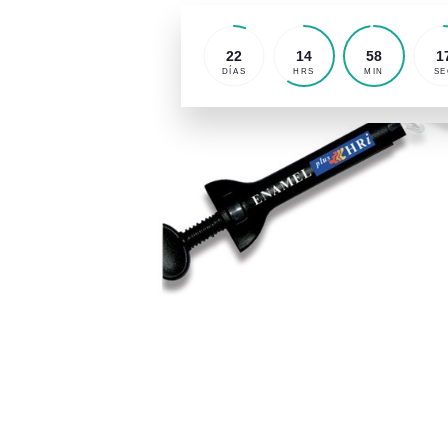
22
14
58
1
DÍAS
HRS
MIN
SE