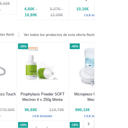
5,66€
4,60€ -
5,07€ -
10,16€
12,33€
o
10,89€
12,09€
I.V.A Incluido
I.V.A Incluido
tas flash
Ver todos los productos de esta oferta flash
-19%
-40%
-1
iezo Touch
Prophylaxis Powder SOFT
Micropiezo Ultrasonidos
Mectron 4 x 250g Menta
Mectron
P
.770,90€
96,68€
119,79€
980,10€
1.633,50€
8
o
I.V.A Incluido
I.V.A Incluido
-16%
-19%