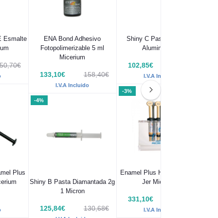
E Esmalte
ENA Bond Adhesivo
Shiny C Pasta Óxido de
K
rium
Fotopolimerizable 5 ml
Aluminio 35g
Pa
Micerium
50,70€
102,85€
106,48€
133,10€
158,40€
o
I.V.A Incluido
I.V.A Incluido
-3%
-4%
amel Plus
Enamel Plus HFO Trial Kit 7
ENA
cerium
Shiny B Pasta Diamantada 2g
Jer Micerium
1 Micron
331,10€
342,10€
125,84€
130,68€
o
I.V.A Incluido