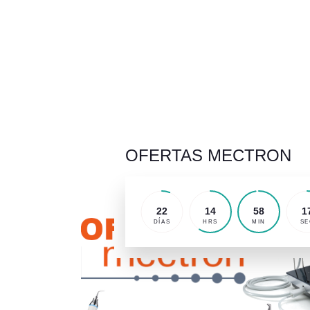
OFERTAS MECTRON
22
14
58
1
DÍAS
HRS
MIN
SE