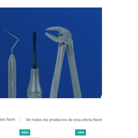
tas flash
Ver todos los productos de esta oferta flash
-55%
-16%
-3