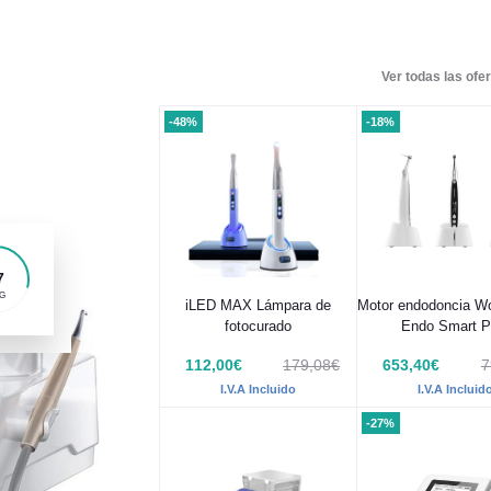
Ver todas las ofer
-48%
-18%
5
G
iLED MAX Lámpara de
Motor endodoncia W
fotocurado
Endo Smart P
112,00€
179,08€
653,40€
7
I.V.A Incluido
I.V.A Incluid
-27%