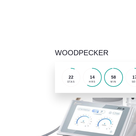
WOODPECKER
22
14
58
1
DÍAS
HRS
MIN
SE