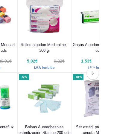
a Monoart
Rollos algodón Medicaline -
Gasas Algodón No Estéril 200
Mic
 uds
300 gr
uds
20,01€
5,02€
9,22€
1,53€
1,83€
o
I.V.A Incluido
I.V.A Incluido
-5%
-18%
entaflux
Bolsas Autoadhesivas
Set estéril protección para
esterilización Starline 200 uds
cirugía Medicaline