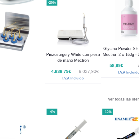
-20%
Glycine Powder S
Piezosurgery White con pieza
Mectron 2 x 160g -
de mano Mectron
58,99€
4.838,79€
6.037,90€
I.V.A Incluid
I.V.A Incluido
Ver todas las ofer
-4%
-12%