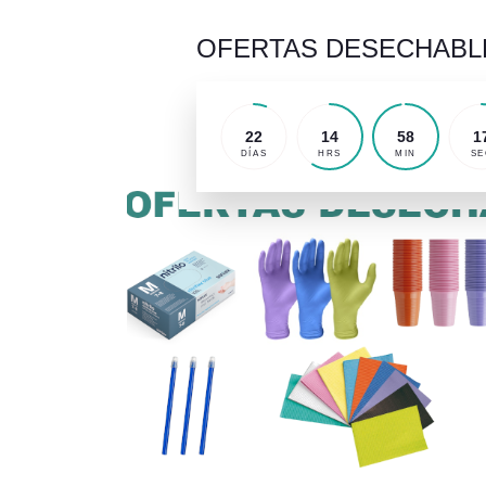
OFERTAS DESECHABL
22
14
58
1
DÍAS
HRS
MIN
SE