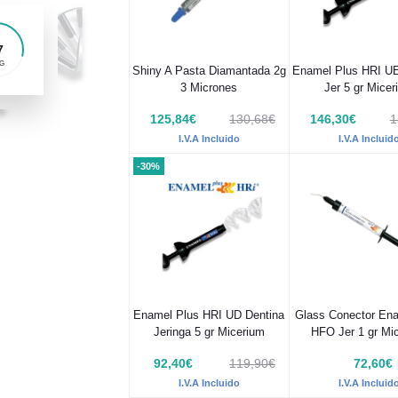
5
G
Shiny A Pasta Diamantada 2g
Enamel Plus HRI U
3 Micrones
Jer 5 gr Mice
125,84€
130,68€
146,30€
1
I.V.A Incluido
I.V.A Incluid
-30%
Enamel Plus HRI UD Dentina
Glass Conector En
Jeringa 5 gr Micerium
HFO Jer 1 gr Mi
92,40€
119,90€
72,60€
I.V.A Incluido
I.V.A Incluid