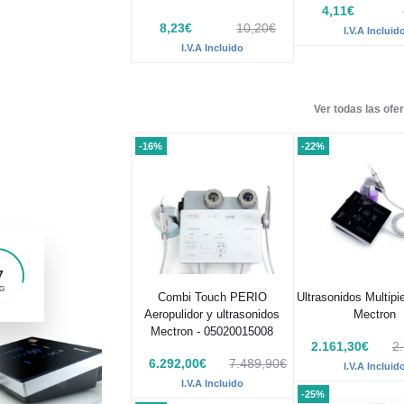
4,11€
8,23€
10,20€
I.V.A Incluid
I.V.A Incluido
Ver todas las ofer
-16%
-22%
5
G
Combi Touch PERIO
Ultrasonidos Multip
Aeropulidor y ultrasonidos
Mectron
Mectron - 05020015008
2.161,30€
2
6.292,00€
7.489,90€
I.V.A Incluid
I.V.A Incluido
-25%