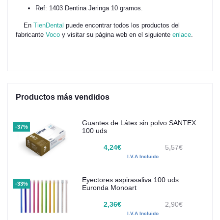
Ref: 1403 Dentina Jeringa 10 gramos.
En
TienDental
puede encontrar todos los productos del
fabricante
Voco
y visitar su página web en el siguiente
enlace
.
Productos más vendidos
Guantes de Látex sin polvo SANTEX
-37%
100 uds
4,24€
5,57€
I.V.A Incluido
Eyectores aspirasaliva 100 uds
-33%
Euronda Monoart
2,36€
2,90€
I.V.A Incluido