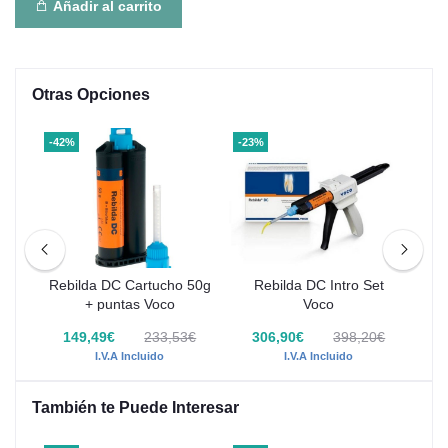
Añadir al carrito
Otras Opciones
-42%
-23%
-35
l
Rebilda DC Cartucho 50g
Rebilda DC Intro Set
Re
+ puntas Voco
Voco
€
149,49€
233,53€
306,90€
398,20€
I.V.A Incluido
I.V.A Incluido
También te Puede Interesar