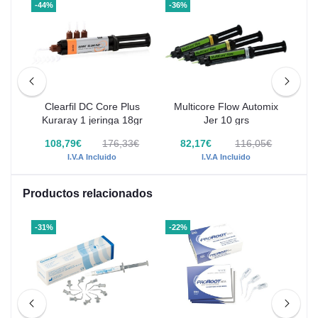
-44%
-36%
-42
ure
Clearfil DC Core Plus
Multicore Flow Automix
grs
Kuraray 1 jeringa 18gr
Jer 10 grs
€
108,79€
176,33€
82,17€
116,05€
I.V.A Incluido
I.V.A Incluido
Productos relacionados
-31%
-22%
-25