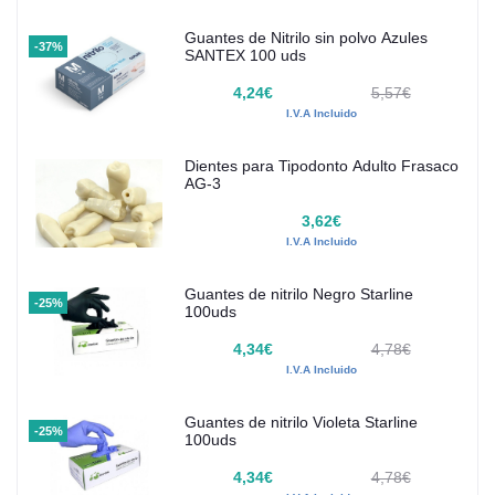
Guantes de Nitrilo sin polvo Azules
-37%
SANTEX 100 uds
4,24€
5,57€
I.V.A Incluido
Dientes para Tipodonto Adulto Frasaco
AG-3
3,62€
I.V.A Incluido
Guantes de nitrilo Negro Starline
-25%
100uds
4,34€
4,78€
I.V.A Incluido
Guantes de nitrilo Violeta Starline
-25%
100uds
4,34€
4,78€