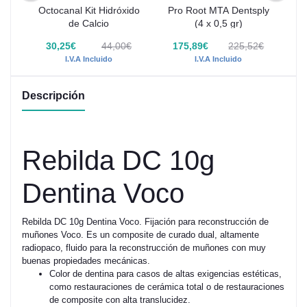
Octocanal Kit Hidróxido
Pro Root MTA Dentsply
Pr
de Calcio
(4 x 0,5 gr)
30,25€
44,00€
175,89€
225,52€
I.V.A Incluido
I.V.A Incluido
Descripción
Rebilda DC 10g
Dentina Voco
Rebilda DC 10g Dentina Voco. Fijación para reconstrucción de
muñones Voco. Es un composite de curado dual, altamente
radiopaco, fluido para la reconstrucción de muñones con muy
buenas propiedades mecánicas.
Color de dentina para casos de altas exigencias estéticas,
como restauraciones de cerámica total o de restauraciones
de composite con alta translucidez.