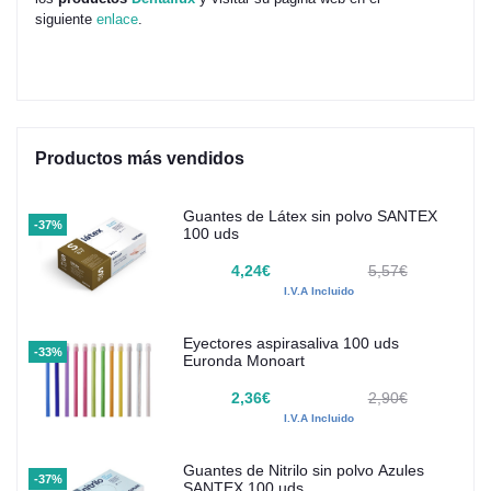
siguiente
enlace
.
Productos más vendidos
Guantes de Látex sin polvo SANTEX
-37%
100 uds
4,24€
5,57€
I.V.A Incluido
Eyectores aspirasaliva 100 uds
-33%
Euronda Monoart
2,36€
2,90€
I.V.A Incluido
Guantes de Nitrilo sin polvo Azules
-37%
SANTEX 100 uds