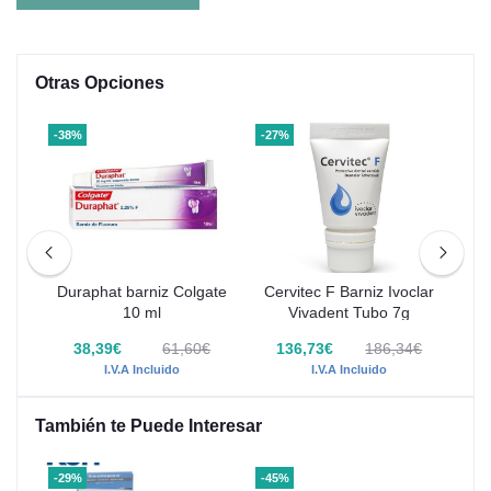
Otras Opciones
-38%
-27%
-21
niz
Duraphat barniz Colgate
Cervitec F Barniz Ivoclar
Fl
10 ml
Vivadent Tubo 7g
€
38,39€
61,60€
136,73€
186,34€
I.V.A Incluido
I.V.A Incluido
También te Puede Interesar
-29%
-45%
-8