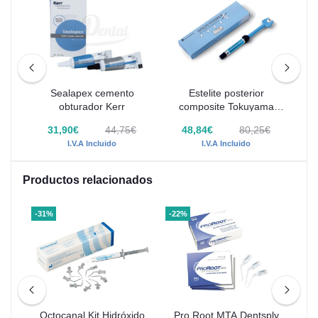
10%
Sealapex cemento
Estelite posterior
Ác
obturador Kerr
composite Tokuyama
Dental Jer 4,2g
€
31,90€
44,75€
48,84€
80,25€
I.V.A Incluido
I.V.A Incluido
Productos relacionados
-31%
-22%
-25
Octocanal Kit Hidróxido
Pro Root MTA Dentsply
Pr