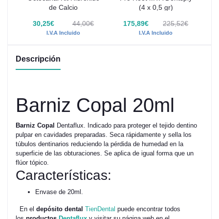
de Calcio
(4 x 0,5 gr)
€
30,25€
44,00€
175,89€
225,52€
I.V.A Incluido
I.V.A Incluido
Descripción
Barniz Copal 20ml
Barniz Copal
Dentaflux. Indicado para proteger el tejido dentino
pulpar en cavidades preparadas. Seca rápidamente y sella los
túbulos dentinarios reduciendo la pérdida de humedad en la
superficie de las obturaciones. Se aplica de igual forma que un
flúor tópico.
Características:
Envase de 20ml.
En el
depósito dental
TienDental
puede encontrar todos
los
productos
Dentaflux
y visitar su página web en el