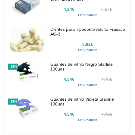
4,24€
5,57€
I.V.A Incluido
Dientes para Tipodonto Adulto Frasaco
AG-3
3,62€
I.V.A Incluido
Guantes de nitrilo Negro Starline
-25%
100uds
4,34€
4,78€
I.V.A Incluido
Guantes de nitrilo Violeta Starline
-25%
100uds
4,34€
4,78€
I.V.A Incluido