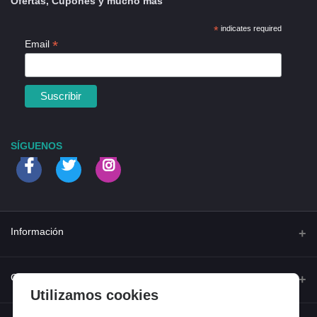
Ofertas, Cupones y mucho más
*
indicates required
*
Email
SÍGUENOS
Información
Quienes somos
Contacto
Utilizamos cookies
Contacta con nosotros