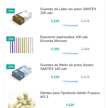
Guantes de Látex sin polvo SANTEX
-37%
100 uds
4,24€
5,57€
I.V.A Incluido
Eyectores aspirasaliva 100 uds
-33%
Euronda Monoart
2,36€
2,90€
I.V.A Incluido
Guantes de Nitrilo sin polvo Azules
-37%
SANTEX 100 uds
4,24€
5,57€
I.V.A Incluido
Dientes para Tipodonto Adulto Frasaco
AG-3
3,62€