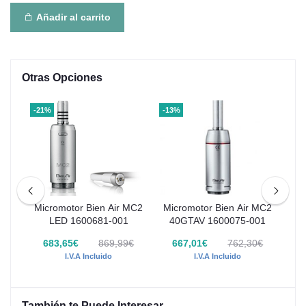
Añadir al carrito
Otras Opciones
-21%
-13%
-18
or
Micromotor Bien Air MC2
Micromotor Bien Air MC2
Mi
la
LED 1600681-001
40GTAV 1600075-001
 -
683,65€
869,99€
667,01€
762,30€
€
I.V.A Incluido
I.V.A Incluido
También te Puede Interesar