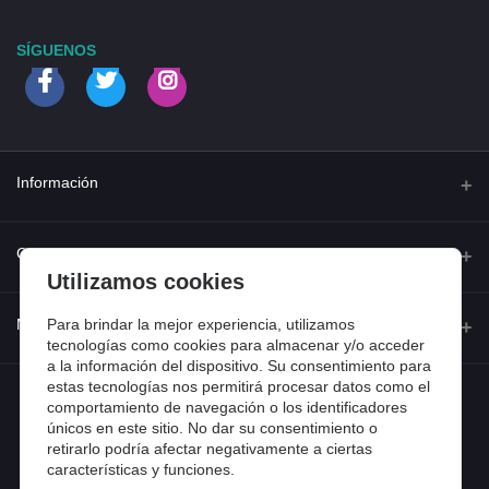
SÍGUENOS
Información
Quienes somos
Contacto
Utilizamos cookies
Contacta con nosotros
Dirección
Para brindar la mejor experiencia, utilizamos
Mi cuenta
Dónde estamos
tecnologías como cookies para almacenar y/o acceder
Calle Ferraz 42, Madrid
a la información del dispositivo. Su consentimiento para
Preguntas frecuentes
estas tecnologías nos permitirá procesar datos como el
Iniciar sesión
Teléfono
Entradas de blog
comportamiento de navegación o los identificadores
918 13 81 81
únicos en este sitio. No dar su consentimiento o
Historial de pedidos
retirarlo podría afectar negativamente a ciertas
Email
características y funciones.
Mi lista de compra