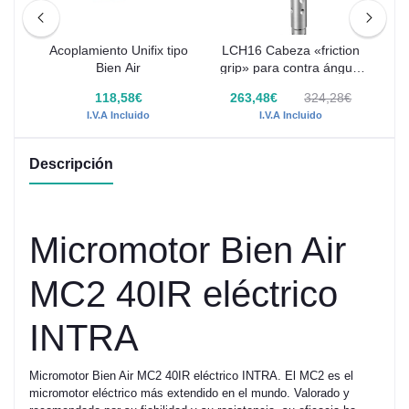
a
Acoplamiento Unifix tipo
LCH16 Cabeza «friction
L
AG
Bien Air
grip» para contra ángulo
r
1:1 CLASSIC LINE para
8€
118,58€
263,48€
324,28€
fresas de turbina
I.V.A Incluido
I.V.A Incluido
Descripción
Micromotor Bien Air
MC2 40IR eléctrico
INTRA
Micromotor Bien Air MC2 40IR eléctrico INTRA. El MC2 es el
micromotor eléctrico más extendido en el mundo. Valorado y