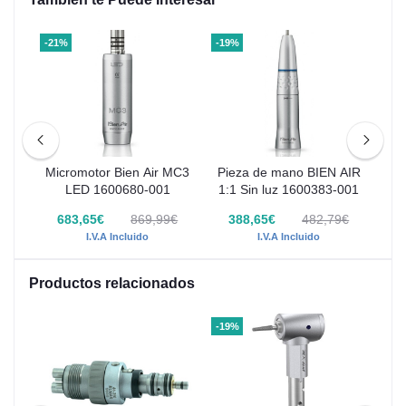
-21%
-19%
-25
 2 L
Micromotor Bien Air MC3
Pieza de mano BIEN AIR
C
LED 1600680-001
1:1 Sin luz 1600383-001
€
683,65€
869,99€
388,65€
482,79€
I.V.A Incluido
I.V.A Incluido
Productos relacionados
-19%
-19