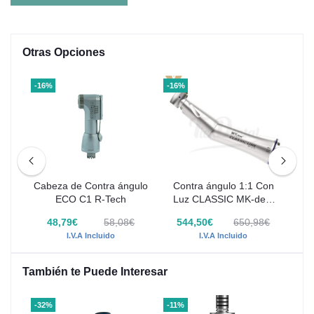
Otras Opciones
-16%
-16%
-23
ion
Cabeza de Contra ángulo
Contra ángulo 1:1 Con
Cab
ulo
ECO C1 R-Tech
Luz CLASSIC MK-dent
ara
LCC11L
€
48,79€
58,08€
544,50€
650,98€
I.V.A Incluido
I.V.A Incluido
También te Puede Interesar
-32%
-11%