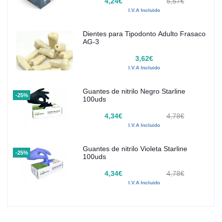
4,24€
5,57€
I.V.A Incluido
Dientes para Tipodonto Adulto Frasaco
AG-3
3,62€
I.V.A Incluido
Guantes de nitrilo Negro Starline
-25%
100uds
4,34€
4,78€
I.V.A Incluido
Guantes de nitrilo Violeta Starline
-25%
100uds
4,34€
4,78€
I.V.A Incluido