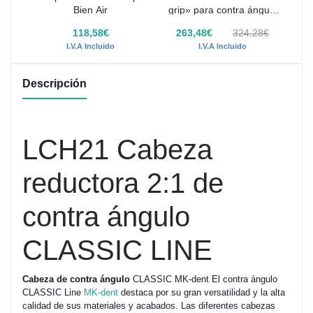
Bien Air
grip» para contra ángulo
r
1:1 CLASSIC LINE para
€
118,58€
263,48€
324,28€
fresas de turbina
I.V.A Incluido
I.V.A Incluido
Descripción
LCH21 Cabeza
reductora 2:1 de
contra ángulo
CLASSIC LINE
Cabeza de contra ángulo
CLASSIC MK-dent El contra ángulo
CLASSIC Line
MK-dent
destaca por su gran versatilidad y la alta
calidad de sus materiales y acabados. Las diferentes cabezas