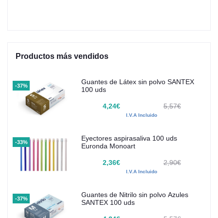
Productos más vendidos
Guantes de Látex sin polvo SANTEX
-37%
100 uds
4,24€
5,57€
I.V.A Incluido
Eyectores aspirasaliva 100 uds
-33%
Euronda Monoart
2,36€
2,90€
I.V.A Incluido
Guantes de Nitrilo sin polvo Azules
-37%
SANTEX 100 uds