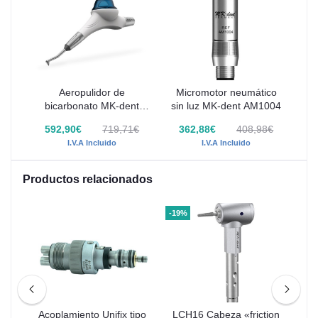
Aeropulidor de
Micromotor neumático
bicarbonato MK-dent
sin luz MK-dent AM1004
Prophyline
592,90€
719,71€
362,88€
408,98€
I.V.A Incluido
I.V.A Incluido
Productos relacionados
-19%
-19
n
Acoplamiento Unifix tipo
LCH16 Cabeza «friction
L