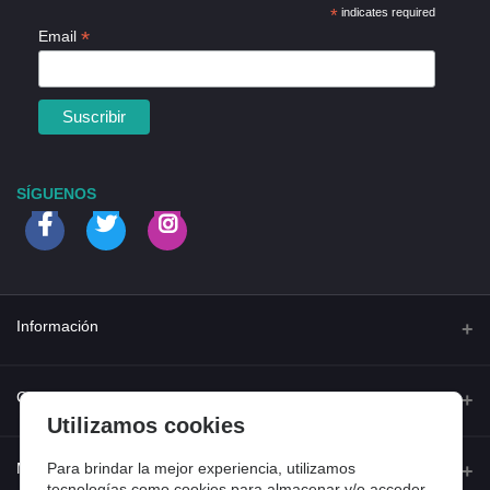
*
indicates required
*
Email
SÍGUENOS
Información
Quienes somos
Contacto
Utilizamos cookies
Contacta con nosotros
Dirección
Para brindar la mejor experiencia, utilizamos
Mi cuenta
Dónde estamos
tecnologías como cookies para almacenar y/o acceder
Calle Ferraz 42, Madrid