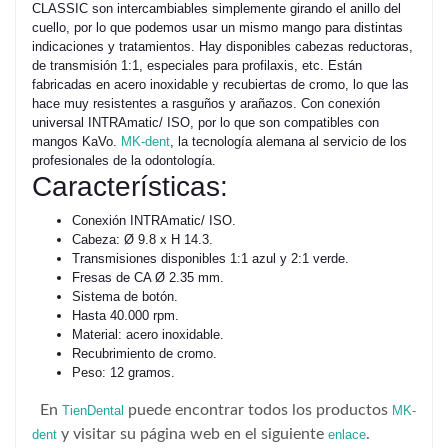
CLASSIC son intercambiables simplemente girando el anillo del
cuello, por lo que podemos usar un mismo mango para distintas
indicaciones y tratamientos. Hay disponibles cabezas reductoras,
de transmisión 1:1, especiales para profilaxis, etc. Están
fabricadas en acero inoxidable y recubiertas de cromo, lo que las
hace muy resistentes a rasguños y arañazos. Con conexión
universal INTRAmatic/ ISO, por lo que son compatibles con
mangos KaVo.
MK-dent
, la tecnología alemana al servicio de los
profesionales de la odontología.
Características:
Conexión INTRAmatic/ ISO.
Cabeza: Ø 9.8 x H 14.3.
Transmisiones disponibles 1:1 azul y 2:1 verde.
Fresas de CA Ø 2.35 mm.
Sistema de botón.
Hasta 40.000 rpm.
Material: acero inoxidable.
Recubrimiento de cromo.
Peso: 12 gramos.
En
puede encontrar todos los productos
TienDental
MK-
y visitar su página web en el siguiente
.
dent
enlace