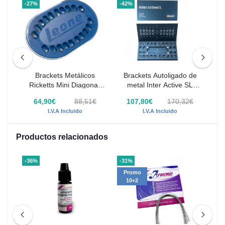
-27%
-42%
-50
oth
Brackets Metálicos
Brackets Autoligado de
Br
aso
Ricketts Mini Diagonali
metal Inter Active SL
Dia
018 Caso Completo
Leone 1 Caso Completo
€
64,90€
88,51€
107,80€
170,32€
I.V.A Incluido
I.V.A Incluido
Productos relacionados
-36%
-31%
-31
Promo
P
10+2
1