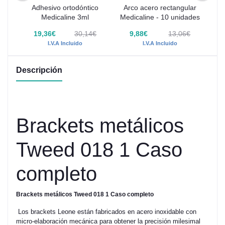
Adhesivo ortodóntico
Arco acero rectangular
OTH
Medicaline 3ml
Medicaline - 10 unidades
Med
uds
€
19,36€
30,14€
9,88€
13,06€
I.V.A Incluido
I.V.A Incluido
Descripción
Brackets metálicos
Tweed 018 1 Caso
completo
Brackets metálicos Tweed 018 1 Caso completo
Los brackets Leone están fabricados en acero inoxidable con
micro-elaboración mecánica para obtener la precisión milesimal