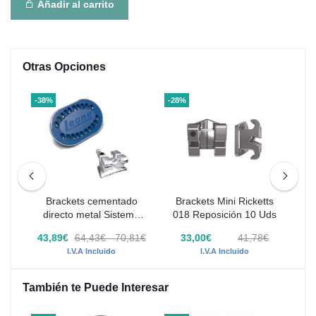
Añadir al carrito
Otras Opciones
-38%
-28%
-28
Roth
Brackets cementado
Brackets Mini Ricketts
Bra
n 10
directo metal Sistema
018 Reposición 10 Uds
018
Ricketts 018" Leone 1
€
43,89€
64,43€ - 70,81€
33,00€
41,78€
Caso
I.V.A Incluido
I.V.A Incluido
También te Puede Interesar