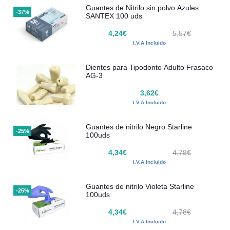
Guantes de Nitrilo sin polvo Azules
-37%
SANTEX 100 uds
4,24€
5,57€
I.V.A Incluido
Dientes para Tipodonto Adulto Frasaco
AG-3
3,62€
I.V.A Incluido
Guantes de nitrilo Negro Starline
-25%
100uds
4,34€
4,78€
I.V.A Incluido
Guantes de nitrilo Violeta Starline
-25%
100uds
4,34€
4,78€
I.V.A Incluido