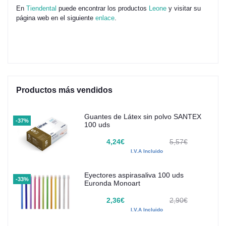
En
Tiendental
puede encontrar los productos
Leone
y visitar su
página web en el siguiente
enlace
.
Productos más vendidos
Guantes de Látex sin polvo SANTEX
-37%
100 uds
4,24€
5,57€
I.V.A Incluido
Eyectores aspirasaliva 100 uds
-33%
Euronda Monoart
2,36€
2,90€
I.V.A Incluido