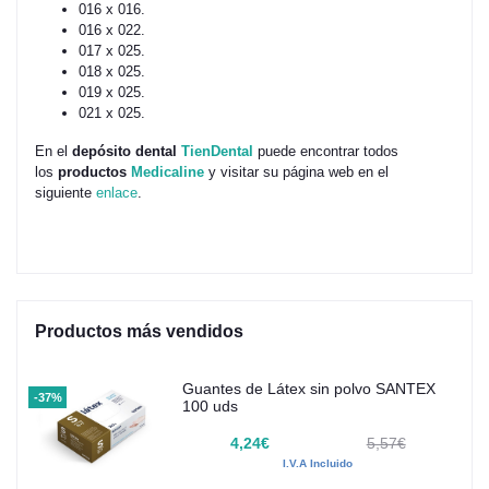
016 x 016.
016 x 022.
017 x 025.
018 x 025.
019 x 025.
021 x 025.
En el
depósito dental
TienDental
puede encontrar todos
los
productos
Medicaline
y visitar su página web en el
siguiente
enlace
.
Productos más vendidos
Guantes de Látex sin polvo SANTEX
-37%
100 uds
4,24€
5,57€
I.V.A Incluido