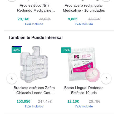
o
Arco estético NiTi
Arco acero rectangular
Redondo Medicaline
Medicaline - 10 unidades
re
s
Armonie - 10 uds
€
29,16€
72,02€
9,88€
13,06€
I.V.A Incluido
I.V.A Incluido
También te Puede Interesar
-43%
-55%
-37
de
Brackets estéticos Zafiro
Botón Lingual Redondo
B
ne
Ghiaccio Leone Caso
Estético 10 uds
c
Completo
€
153,95€
247,47€
12,10€
26,79€
I.V.A Incluido
I.V.A Incluido