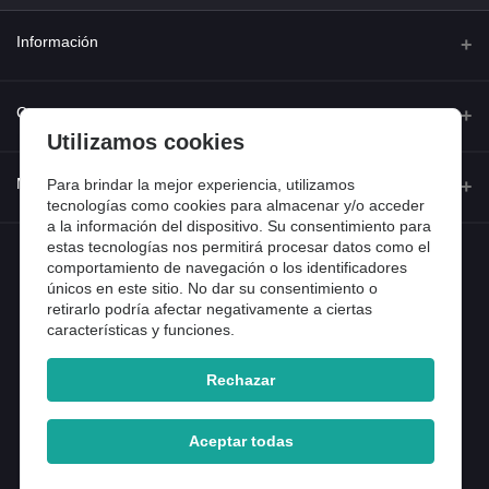
Información
Quienes somos
Contacto
Utilizamos cookies
Contacta con nosotros
Dirección
Mi cuenta
Para brindar la mejor experiencia, utilizamos
Dónde estamos
Calle Ferraz 42, Madrid
tecnologías como cookies para almacenar y/o acceder
a la información del dispositivo. Su consentimiento para
Preguntas frecuentes
estas tecnologías nos permitirá procesar datos como el
Iniciar sesión
Teléfono
Entradas de blog
comportamiento de navegación o los identificadores
918 13 81 81
únicos en este sitio. No dar su consentimiento o
Historial de pedidos
retirarlo podría afectar negativamente a ciertas
Email
Mi lista de compra
características y funciones.
info@tiendental.com
Seguimiento del pedido
Rechazar
Copyright 2025 © TienDental productos dentales, S.L..
Version: 1.14.16.12.
Aceptar todas