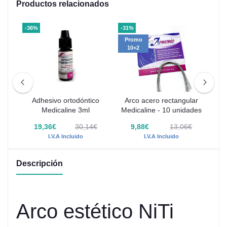
Productos relacionados
-36%
-31%
-31
Promo
P
10+2
1
Adhesivo ortodóntico
Arco acero rectangular
BT
Medicaline 3ml
Medicaline - 10 unidades
Med
€
19,36€
30,14€
9,88€
13,06€
I.V.A Incluido
I.V.A Incluido
Descripción
Arco estético NiTi