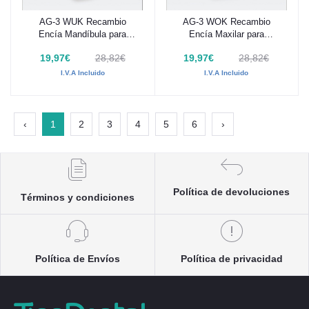
AG-3 WUK Recambio
AG-3 WOK Recambio
Añadir al carrito
Añadir al carrito
Encía Mandíbula para
Encía Maxilar para
Tipodonto Frasaco AG-3
Tipodonto Frasaco AG-3
19,97€
28,82€
19,97€
28,82€
I.V.A Incluido
I.V.A Incluido
‹
1
2
3
4
5
6
›
Política de devoluciones
Términos y condiciones
Política de Envíos
Política de privacidad