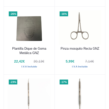
-26%
-16%
Plantilla Dique de Goma
Pinza mosquito Recta GNZ
Añadir al carrito
Añadir al carrito
Metálica GNZ
22,42€
30,13€
5,99€
7,14€
I.V.A Incluido
I.V.A Incluido
-23%
-17%