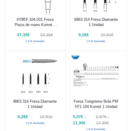
H79EF.104.031 Fresa
6863.314 Fresa Diamante
Añadir al carrito
Añadir al carrito
Pieza de mano Komet 1
1 Unidad
Ud
37,35€
53,36€
9,28€
10,91€
I.V.A Incluido
I.V.A Incluido
8863.314 Fresa Diamante
Fresa Tungsteno Bola PM
Añadir al carrito
Añadir al carrito
1 Unidad
H71.104 Komet 1 Unidad
9,28€
10,91€
5,07€ -
5,97€ -
11,30€
13,30€
I.V.A Incluido
I.V.A Incluido