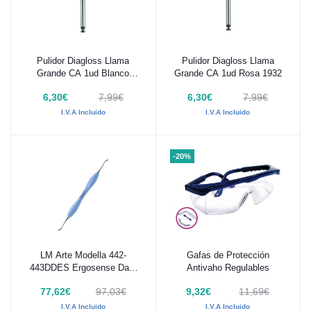
Pulidor Diagloss Llama
Pulidor Diagloss Llama
Añadir al carrito
Añadir al carrito
Grande CA 1ud Blanco
Grande CA 1ud Rosa 1932
19032
6,30€
7,99€
6,30€
7,99€
I.V.A Incluido
I.V.A Incluido
-20%
LM Arte Modella 442-
Gafas de Protección
Añadir al carrito
Añadir al carrito
443DDES Ergosense Dark
Antivaho Regulables
Diamond
77,62€
97,03€
9,32€
11,69€
I.V.A Incluido
I.V.A Incluido