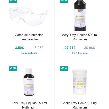
-41%
-11%
Gafas de protección
Acry Tray Líquido 500 ml
Añadir al carrito
Añadir al carrito
transparentes
Ruthinium
3,50€
5,93€
27,71€
30,96€
I.V.A Incluido
I.V.A Incluido
-12%
-11%
Acry Tray Líquido 250 ml
Acry Tray Polvo 1.000g
Añadir al carrito
Añadir al carrito
Ruthinium
Ruthinium