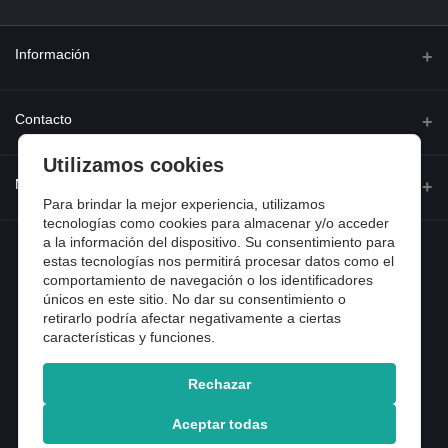
Información
Quienes somos
Contacto
Contacta con nosotros
Utilizamos cookies
Dirección
Mi cuenta
Dónde estamos
Calle Ferraz 42, Madrid
Para brindar la mejor experiencia, utilizamos
Preguntas frecuentes
tecnologías como cookies para almacenar y/o acceder
a la información del dispositivo. Su consentimiento para
Iniciar sesión
Teléfono
Entradas de blog
estas tecnologías nos permitirá procesar datos como el
918 13 81 81
comportamiento de navegación o los identificadores
Historial de pedidos
únicos en este sitio. No dar su consentimiento o
Email
Mi lista de compra
retirarlo podría afectar negativamente a ciertas
info@tiendental.com
características y funciones.
Seguimiento del pedido
Rechazar
Copyright 2025 © TienDental productos dentales, S.L..
Version: 1.14.16.12.
Aceptar todas