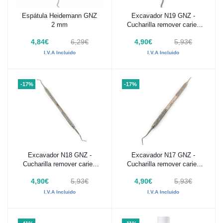
Espátula Heidemann GNZ
Excavador N19 GNZ -
Añadir al carrito
Añadir al carrito
2 mm
Cucharilla remover caries
2mm
4,84€
6,29€
4,90€
5,93€
I.V.A Incluido
I.V.A Incluido
-17%
-17%
Excavador N18 GNZ -
Excavador N17 GNZ -
Añadir al carrito
Añadir al carrito
Cucharilla remover caries
Cucharilla remover caries
1,5mm
1,2mm
4,90€
5,93€
4,90€
5,93€
I.V.A Incluido
I.V.A Incluido