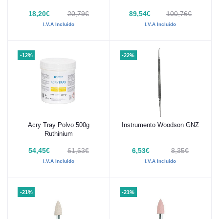
18,20€
20,79€
89,54€
100,76€
I.V.A Incluido
I.V.A Incluido
-12%
-22%
Acry Tray Polvo 500g
Instrumento Woodson GNZ
Añadir al carrito
Añadir al carrito
Ruthinium
54,45€
61,63€
6,53€
8,35€
I.V.A Incluido
I.V.A Incluido
-21%
-21%