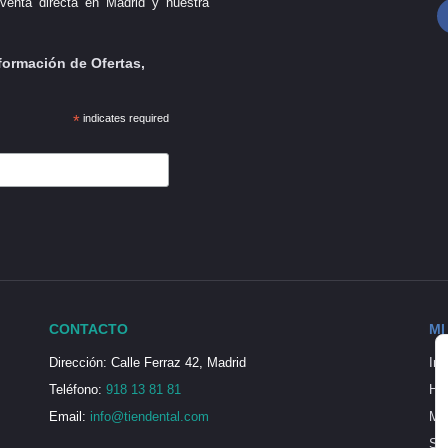
venta directa en Madrid y nuestra
formación de Ofertas,
*
indicates required
CONTACTO
MI
Dirección: Calle Ferraz 42, Madrid
Ini
Teléfono:
918 13 81 81
His
Email:
info@tiendental.com
Mi 
Seg