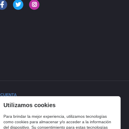
 CUENTA
Utilizamos cookies
ciar sesión
torial de pedidos
Para brindar la mejor experiencia, utilizamos tecnologías
lista de compra
como cookies para almacenar y/o acceder a la información
del dispositivo. Su consentimiento para estas tecnologías
uimiento del pedido