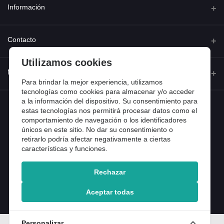
Información
Quienes somos
Contacto
Contacta con nosotros
Utilizamos cookies
Dirección
Mi cuenta
Dónde estamos
Calle Ferraz 42, Madrid
Para brindar la mejor experiencia, utilizamos
Preguntas frecuentes
tecnologías como cookies para almacenar y/o acceder
a la información del dispositivo. Su consentimiento para
Iniciar sesión
Teléfono
Entradas de blog
estas tecnologías nos permitirá procesar datos como el
918 13 81 81
comportamiento de navegación o los identificadores
Historial de pedidos
únicos en este sitio. No dar su consentimiento o
Email
Mi lista de compra
retirarlo podría afectar negativamente a ciertas
info@tiendental.com
características y funciones.
Seguimiento del pedido
Rechazar
Copyright 2025 © TienDental productos dentales, S.L..
Version: 1.14.16.12.
Aceptar todas
Personalizar