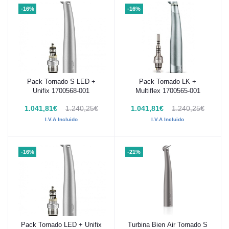
-16%
-16%
Pack Tornado S LED +
Pack Tornado LK +
Añadir al carrito
Añadir al carrito
Unifix 1700568-001
Multiflex 1700565-001
1.041,81€
1.240,25€
1.041,81€
1.240,25€
I.V.A Incluido
I.V.A Incluido
-16%
-21%
Pack Tornado LED + Unifix
Turbina Bien Air Tornado S
Añadir al carrito
Añadir al carrito