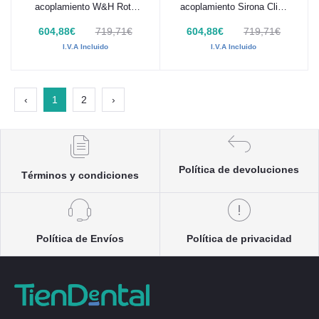
acoplamiento W&H Roto
acoplamiento Sirona Click
Quick MK-dent PRIME
& Go MK-dent PRIME
604,88€
719,71€
604,88€
719,71€
LINE
LINE
I.V.A Incluido
I.V.A Incluido
‹
1
2
›
Política de devoluciones
Términos y condiciones
Política de Envíos
Política de privacidad