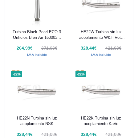
Turbina Black Pearl ECO 3
HE22W Turbina sin luz
Añadir al carrito
Añadir al carrito
Orificios Bien Air 1600039-
acoplamiento W&H Roto
001
Quick, cabeza mini, MK-
264,99€
371,08€
328,44€
421,08€
dent ECO LINE
I.V.A Incluido
I.V.A Incluido
-22%
-22%
HE22N Turbina sin luz
HE22K Turbina sin luz
Añadir al carrito
Añadir al carrito
acoplamiento NSK
acoplamiento KaVo
MachLite, cabeza mini,
Multiflex, cabeza mini, MK-
328,44€
421,08€
328,44€
421,08€
MK-dent ECO LINE
dent ECO LINE