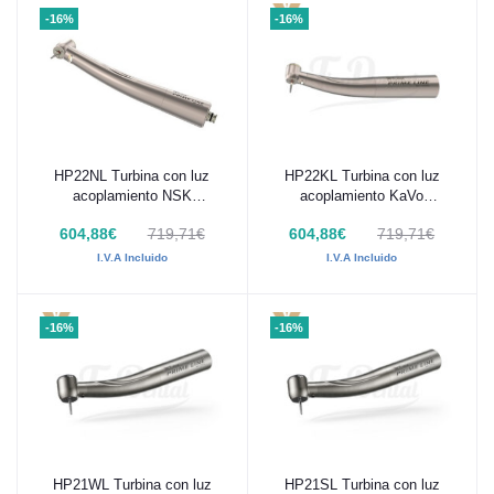
-16%
-16%
HP22NL Turbina con luz
HP22KL Turbina con luz
Añadir al carrito
Añadir al carrito
acoplamiento NSK
acoplamiento KaVo
MachLite, cabeza mini,
Multiflex, cabeza mini, MK-
604,88€
719,71€
604,88€
719,71€
MK-dent PRIME LINE
dent PRIME LINE
I.V.A Incluido
I.V.A Incluido
-16%
-16%
HP21WL Turbina con luz
HP21SL Turbina con luz
Añadir al carrito
Añadir al carrito