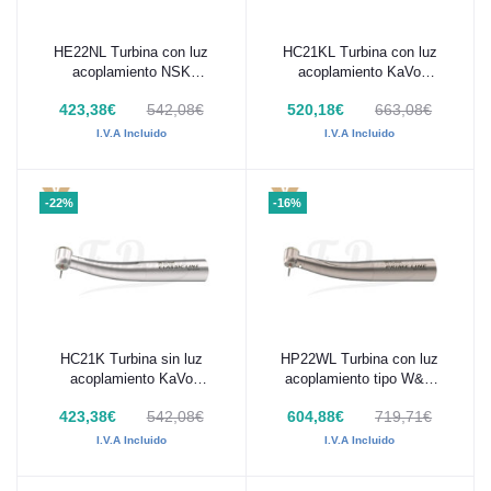
HE22NL Turbina con luz
HC21KL Turbina con luz
Añadir al carrito
Añadir al carrito
acoplamiento NSK
acoplamiento KaVo
MachLite, cabeza mini,
Multiflex MK-dent
423,38€
542,08€
520,18€
663,08€
MK-dent ECO LINE
CLASSIC LINE
I.V.A Incluido
I.V.A Incluido
-22%
-16%
HC21K Turbina sin luz
HP22WL Turbina con luz
Añadir al carrito
Añadir al carrito
acoplamiento KaVo
acoplamiento tipo W&H
Multiflex MK-dent
Roto Quick, cabeza mini,
423,38€
542,08€
604,88€
719,71€
CLASSIC LINE
MK-dent PRIME LINE
I.V.A Incluido
I.V.A Incluido