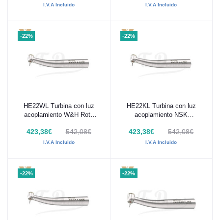
I.V.A Incluido
I.V.A Incluido
-22%
-22%
HE22WL Turbina con luz
HE22KL Turbina con luz
Añadir al carrito
Añadir al carrito
acoplamiento W&H Roto
acoplamiento NSK
Quick MK-dent ECO LINE
MachLite, cabeza mini,
423,38€
542,08€
423,38€
542,08€
MK-dent ECO LINE
I.V.A Incluido
I.V.A Incluido
-22%
-22%