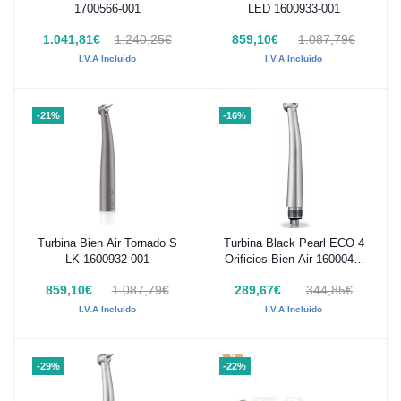
1700566-001
LED 1600933-001
1.041,81€
1.240,25€
859,10€
1.087,79€
I.V.A Incluido
I.V.A Incluido
-21%
-16%
Turbina Bien Air Tornado S
Turbina Black Pearl ECO 4
Añadir al carrito
Añadir al carrito
LK 1600932-001
Orificios Bien Air 1600040-
001
859,10€
1.087,79€
289,67€
344,85€
I.V.A Incluido
I.V.A Incluido
-29%
-22%