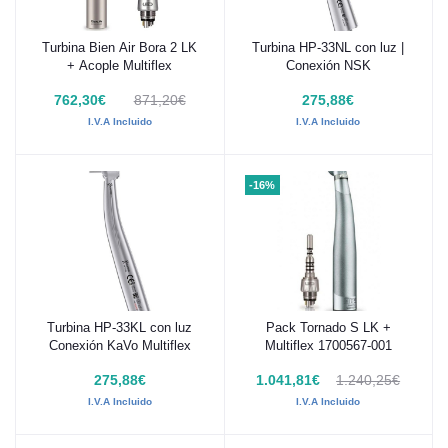
Turbina Bien Air Bora 2 LK
Turbina HP-33NL con luz |
Añadir al carrito
Añadir al carrito
+ Acople Multiflex
Conexión NSK
762,30€
871,20€
275,88€
I.V.A Incluido
I.V.A Incluido
-16%
Turbina HP-33KL con luz
Pack Tornado S LK +
Añadir al carrito
Añadir al carrito
Conexión KaVo Multiflex
Multiflex 1700567-001
275,88€
1.041,81€
1.240,25€
I.V.A Incluido
I.V.A Incluido