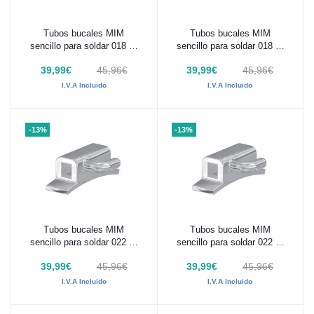
Tubos bucales MIM
Tubos bucales MIM
Añadir al carrito
Añadir al carrito
sencillo para soldar 018 0º
sencillo para soldar 018 0º
26/27/46/47 10 uds
16/17/36/37 10 uds
39,99€
45,96€
39,99€
45,96€
I.V.A Incluido
I.V.A Incluido
-13%
-13%
Tubos bucales MIM
Tubos bucales MIM
Añadir al carrito
Añadir al carrito
sencillo para soldar 022 0º
sencillo para soldar 022 0º
16/17/36/37 10 uds
26/27/46/47 10 uds
39,99€
45,96€
39,99€
45,96€
I.V.A Incluido
I.V.A Incluido