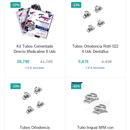
-37%
-13%
Kit Tubos Cementado
Tubos Ortodoncia Roth 022
Añadir al carrito
Añadir al carrito
Directo Medicaline 8 Uds
4 Uds Dentaflux
28,79€
41,78€
5,67€
6,49€
I.V.A Incluido
I.V.A Incluido
-13%
-41%
Tubos Ortodoncia
Tubo lingual MIM con
Añadir al carrito
Añadir al carrito