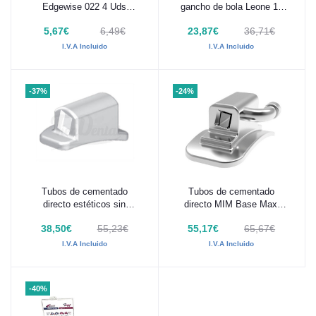
Edgewise 022 4 Uds
gancho de bola Leone 10
Dentaflux
Uds
5,67€
6,49€
23,87€
36,71€
I.V.A Incluido
I.V.A Incluido
-37%
-24%
Tubos de cementado
Tubos de cementado
Añadir al carrito
Añadir al carrito
directo estéticos sin
directo MIM Base Maxi
gancho Leone 10 Uds
10uds Leone
38,50€
55,23€
55,17€
65,67€
I.V.A Incluido
I.V.A Incluido
-40%