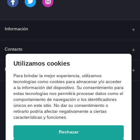
Información
Quienes somos
Contacto
Contacta con nosotros
Utilizamos cookies
Dirección
Mi cuenta
Dónde estamos
Calle Ferraz 42, Madrid
Para brindar la mejor experiencia, utilizamos
Preguntas frecuentes
tecnologías como cookies para almacenar y/o acceder
a la información del dispositivo. Su consentimiento para
Iniciar sesión
Teléfono
Entradas de blog
estas tecnologías nos permitirá procesar datos como el
918 13 81 81
comportamiento de navegación o los identificadores
Historial de pedidos
únicos en este sitio. No dar su consentimiento o
Email
Mi lista de compra
retirarlo podría afectar negativamente a ciertas
info@tiendental.com
características y funciones.
Seguimiento del pedido
Rechazar
Copyright 2025 © TienDental productos dentales, S.L..
Version: 1.14.16.12.