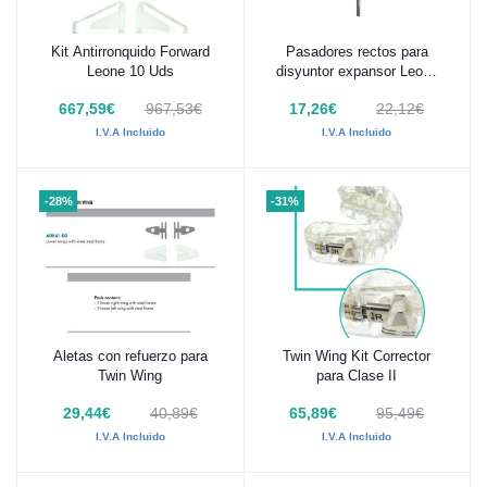
Kit Antirronquido Forward
Pasadores rectos para
Añadir al carrito
Añadir al carrito
Leone 10 Uds
disyuntor expansor Leone
100 Uds
667,59€
967,53€
17,26€
22,12€
I.V.A Incluido
I.V.A Incluido
-28%
-31%
Aletas con refuerzo para
Twin Wing Kit Corrector
Añadir al carrito
Añadir al carrito
Twin Wing
para Clase II
29,44€
40,89€
65,89€
95,49€
I.V.A Incluido
I.V.A Incluido