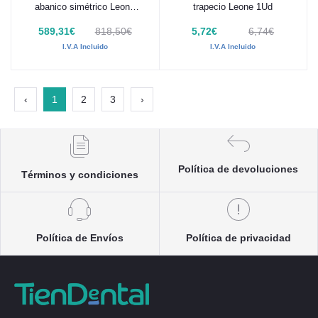
abanico simétrico Leone
trapecio Leone 1Ud
100 Uds
589,31€
818,50€
5,72€
6,74€
I.V.A Incluido
I.V.A Incluido
‹
1
2
3
›
Política de devoluciones
Términos y condiciones
Política de Envíos
Política de privacidad