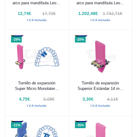
arco para mandíbula Leone
arco para mandíbula Leone
1 Ud
100 Ud
12,74€
17,70€
1.202,48€
1.742,71€
I.V.A Incluido
I.V.A Incluido
-29%
-20%
Tornillo de expansión
Tornillo de expansión
Añadir al carrito
Añadir al carrito
Super Micro Monolateral
Superior Estándar 14 mm
Leone 1 Ud
Leone 1 Ud
4,75€
6,08€
3,30€
4,11€
I.V.A Incluido
I.V.A Incluido
-21%
-35%