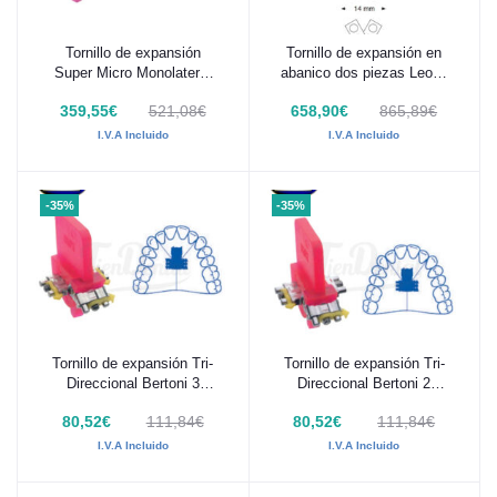
Tornillo de expansión
Tornillo de expansión en
Añadir al carrito
Añadir al carrito
Super Micro Monolateral
abanico dos piezas Leone
Leone 100 Uds
100 Uds
359,55€
521,08€
658,90€
865,89€
I.V.A Incluido
I.V.A Incluido
-35%
-35%
Tornillo de expansión Tri-
Tornillo de expansión Tri-
Añadir al carrito
Añadir al carrito
Direccional Bertoni 3
Direccional Bertoni 2
puntos Leone 5 Uds
puntos Leone 5 Uds
80,52€
111,84€
80,52€
111,84€
I.V.A Incluido
I.V.A Incluido