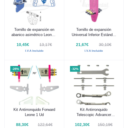
Tornillo de expansión en
Tornillo de expansión
Añadir al carrito
Añadir al carrito
abanico asimétrico Leone 1
Universal Inferior Estándar
Ud
Leone 10 Uds
10,45€
13,17€
21,67€
30,10€
I.V.A Incluido
I.V.A Incluido
-28%
-32%
Kit Antirronquido Forward
Kit Antirronquido
Añadir al carrito
Añadir al carrito
Leone 1 Ud
Telescopic Advancer
Leone 1 Ud
88,30€
122,64€
102,30€
150,19€