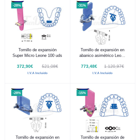
-28%
-31%
Tornillo de expansión
Tornillo de expansión en
Añadir al carrito
Añadir al carrito
Super Micro Leone 100 uds
abanico asimétrico Leone
100 Ud
372,90€
521,08€
773,48€
1.120,97€
I.V.A Incluido
I.V.A Incluido
-28%
-15%
Tornillo de expansión en
Tornillo de expansión de
Añadir al carrito
Añadir al carrito