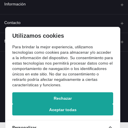
Información
Quienes somos
Contacto
Contacta con nosotros
Utilizamos cookies
Dirección
Mi cuenta
Dónde estamos
Calle Ferraz 42, Madrid
Para brindar la mejor experiencia, utilizamos
Preguntas frecuentes
tecnologías como cookies para almacenar y/o acceder
a la información del dispositivo. Su consentimiento para
Iniciar sesión
Teléfono
Entradas de blog
estas tecnologías nos permitirá procesar datos como el
918 13 81 81
comportamiento de navegación o los identificadores
Historial de pedidos
únicos en este sitio. No dar su consentimiento o
Email
Mi lista de compra
retirarlo podría afectar negativamente a ciertas
info@tiendental.com
características y funciones.
Seguimiento del pedido
Rechazar
Copyright 2025 © TienDental productos dentales, S.L..
Version: 1.14.16.12.
Aceptar todas
Personalizar