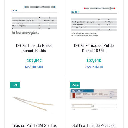
DS 25 Tiras de Pulido
DS 25 F Tiras de Pulido
Añadir al carrito
Añadir al carrito
Komet 10 Uds
Komet 10 Uds
107,94€
107,94€
I.V.A Incluido
I.V.A Incluido
-6%
-23%
Tiras de Pulido 3M Sof-Lex
Sof-Lex Tiras de Acabado
Añadir al carrito
Añadir al carrito