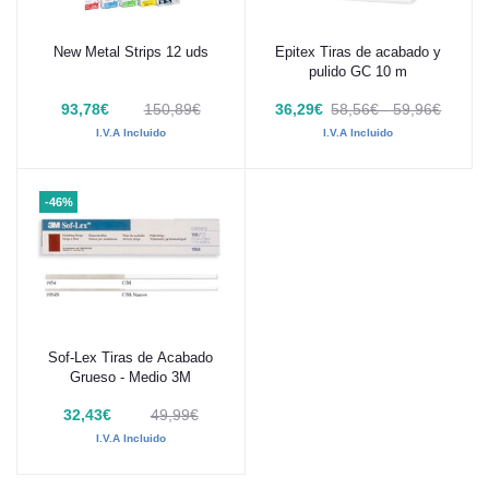
New Metal Strips 12 uds
Epitex Tiras de acabado y
Añadir al carrito
Añadir al carrito
pulido GC 10 m
93,78€
150,89€
36,29€
58,56€ - 59,96€
I.V.A Incluido
I.V.A Incluido
-46%
Sof-Lex Tiras de Acabado
Añadir al carrito
Grueso - Medio 3M
32,43€
49,99€
I.V.A Incluido