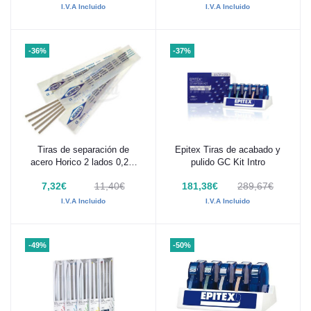
I.V.A Incluido
I.V.A Incluido
-36%
-37%
Tiras de separación de
Epitex Tiras de acabado y
Añadir al carrito
Añadir al carrito
acero Horico 2 lados 0,2 x
pulido GC Kit Intro
4 mm 12 uds
7,32€
11,40€
181,38€
289,67€
I.V.A Incluido
I.V.A Incluido
-49%
-50%