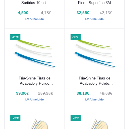
Surtidas 10 uds
Fino - Superfino 3M
4,50€
4,78€
32,55€
42,13€
I.V.A Incluido
I.V.A Incluido
-28%
-39%
Tria-Shine Tiras de
Tria-Shine Tiras de
Añadir al carrito
Añadir al carrito
Acabado y Pulido
Acabado y Pulido
Polydentia Surtido 300 uds
Polydentia 100 uds
99,90€
139,33€
36,18€
48,88€
I.V.A Incluido
I.V.A Incluido
-23%
-23%