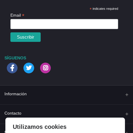
*
indicates required
*
Email
SÍGUENOS
Información
Quienes somos
Contacto
Contacta con nosotros
Utilizamos cookies
Dirección
Mi cuenta