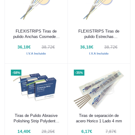
FLEXISTRIPS Tiras de
FLEXISTRIPS Tiras de
Añadir al carrito
Añadir al carrito
pulido Anchas Cosmedent
pulido Estrechas
100 Uds
Cosmedent 100 Uds
36,18€
38,72€
36,18€
38,72€
I.V.A Incluido
I.V.A Incluido
-58%
-35%
Tiras de Pulido Abrasive
Tiras de separación de
Añadir al carrito
Añadir al carrito
Polishing Strip Polydentia
acero Horico 1 Lado 4 mm
10 m
14,40€
28,25€
6,17€
7,87€