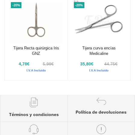
-20%
-20%
Tijera Recta quirúrgica Iris
Tijera curva encías
Añadir al carrito
Añadir al carrito
GNZ
Medicaline
4,78€
5,98€
35,80€
44,75€
I.V.A Incluido
I.V.A Incluido
Política de devoluciones
Términos y condiciones