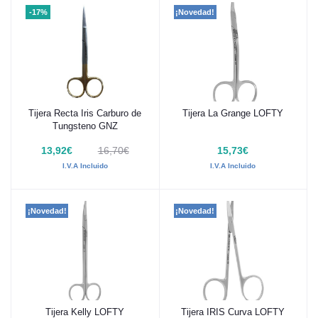
-17%
¡Novedad!
Tijera Recta Iris Carburo de
Tijera La Grange LOFTY
Añadir al carrito
Añadir al carrito
Tungsteno GNZ
13,92€
16,70€
15,73€
I.V.A Incluido
I.V.A Incluido
¡Novedad!
¡Novedad!
Tijera Kelly LOFTY
Tijera IRIS Curva LOFTY
Añadir al carrito
Añadir al carrito