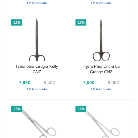
I.V.A Incluido
I.V.A Incluido
-16%
-17%
Tijera para Cirugía Kelly
Tijera Para Encía La
Añadir al carrito
Añadir al carrito
GNZ
Grange GNZ
7,99€
9,50€
7,50€
9,08€
I.V.A Incluido
I.V.A Incluido
-19%
-10%