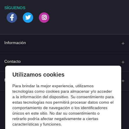
SÍGUENOS
Información
Quienes somos
Contacto
Contacta con nosotros
Utilizamos cookies
Dirección
Mi cuenta
Dónde estamos
Calle Ferraz 42, Madrid
Para brindar la mejor experiencia, utilizamos
Preguntas frecuentes
tecnologías como cookies para almacenar y/o acceder
a la información del dispositivo. Su consentimiento para
Iniciar sesión
Teléfono
Entradas de blog
estas tecnologías nos permitirá procesar datos como el
918 13 81 81
comportamiento de navegación o los identificadores
Historial de pedidos
únicos en este sitio. No dar su consentimiento o
Email
Mi lista de compra
retirarlo podría afectar negativamente a ciertas
info@tiendental.com
características y funciones.
Seguimiento del pedido