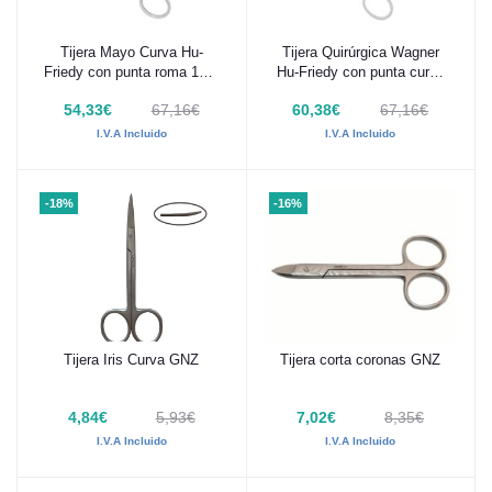
Tijera Mayo Curva Hu-
Tijera Quirúrgica Wagner
Añadir al carrito
Añadir al carrito
Friedy con punta roma 14,5
Hu-Friedy con punta curva
cm S3
11,5 cm S6
54,33€
67,16€
60,38€
67,16€
I.V.A Incluido
I.V.A Incluido
-18%
-16%
Tijera Iris Curva GNZ
Tijera corta coronas GNZ
Añadir al carrito
Añadir al carrito
4,84€
5,93€
7,02€
8,35€
I.V.A Incluido
I.V.A Incluido