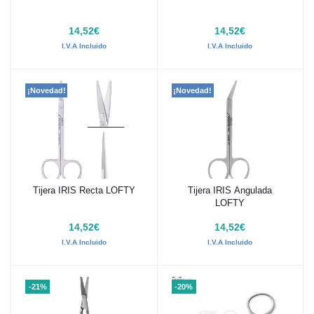
14,52€
14,52€
I.V.A Incluido
I.V.A Incluido
¡Novedad!
¡Novedad!
Tijera IRIS Recta LOFTY
Tijera IRIS Angulada
Añadir al carrito
Añadir al carrito
LOFTY
14,52€
14,52€
I.V.A Incluido
I.V.A Incluido
-21%
-20%