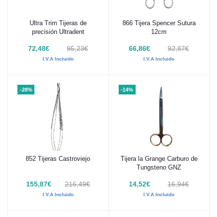
Ultra Trim Tijeras de
866 Tijera Spencer Sutura
Añadir al carrito
Añadir al carrito
precisión Ultradent
12cm
72,48€
95,23€
66,86€
92,87€
I.V.A Incluido
I.V.A Incluido
-28%
-14%
852 Tijeras Castroviejo
Tijera la Grange Carburo de
Añadir al carrito
Añadir al carrito
Tungsteno GNZ
155,87€
216,49€
14,52€
16,94€
I.V.A Incluido
I.V.A Incluido