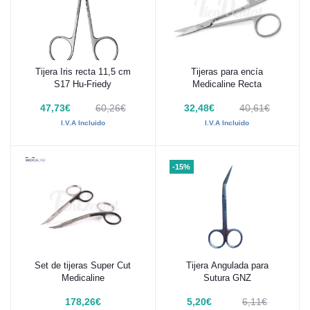
Tijera Iris recta 11,5 cm
Tijeras para encía
Añadir al carrito
Añadir al carrito
S17 Hu-Friedy
Medicaline Recta
47,73€
60,26€
32,48€
40,61€
I.V.A Incluido
I.V.A Incluido
-15%
Set de tijeras Super Cut
Tijera Angulada para
Añadir al carrito
Añadir al carrito
Medicaline
Sutura GNZ
178,26€
5,20€
6,11€