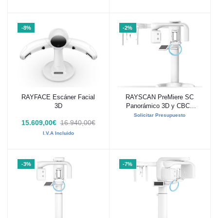
-8%
-2%
RAYFACE Escáner Facial
RAYSCAN PreMiere SC
Añadir al carrito
Añadir al carrito
3D
Panorámico 3D y CBCT
con Teleradiografía
Solicitar Presupuesto
15.609,00€
16.940,00€
I.V.A Incluido
-3%
-7%