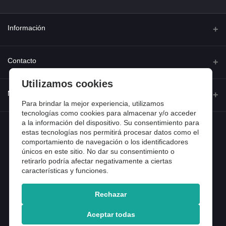
Información
Quienes somos
Contacto
Contacta con nosotros
Utilizamos cookies
Dirección
Mi cuenta
Dónde estamos
Calle Ferraz 42, Madrid
Para brindar la mejor experiencia, utilizamos
Preguntas frecuentes
tecnologías como cookies para almacenar y/o acceder
a la información del dispositivo. Su consentimiento para
Iniciar sesión
Teléfono
Entradas de blog
estas tecnologías nos permitirá procesar datos como el
918 13 81 81
comportamiento de navegación o los identificadores
Historial de pedidos
únicos en este sitio. No dar su consentimiento o
Email
Mi lista de compra
retirarlo podría afectar negativamente a ciertas
info@tiendental.com
características y funciones.
Seguimiento del pedido
Rechazar
Copyright 2025 © TienDental productos dentales, S.L..
Version: 1.14.16.12.
Aceptar todas