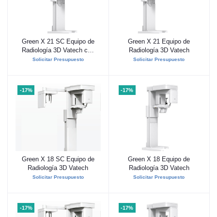
Green X 21 SC Equipo de
Green X 21 Equipo de
Añadir al carrito
Añadir al carrito
Radiología 3D Vatech con
Radiología 3D Vatech
CEPH
Solicitar Presupuesto
Solicitar Presupuesto
-17%
-17%
Green X 18 SC Equipo de
Green X 18 Equipo de
Añadir al carrito
Añadir al carrito
Radiología 3D Vatech
Radiología 3D Vatech
Solicitar Presupuesto
Solicitar Presupuesto
-17%
-17%