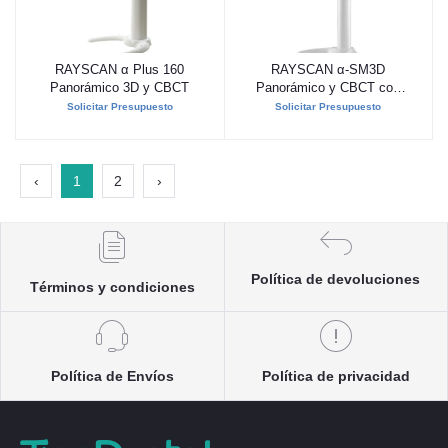
RAYSCAN α Plus 160
RAYSCAN α-SM3D
Añadir al carrito
Añadir al carrito
Panorámico 3D y CBCT
Panorámico y CBCT con
Teleradiografía
Solicitar Presupuesto
Solicitar Presupuesto
‹
1
2
›
Política de devoluciones
Términos y condiciones
Política de Envíos
Política de privacidad