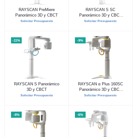
RAYSCAN PreMiere
RAYSCAN S SC
Añadir al carrito
Añadir al carrito
Panorámico 3D y CBCT
Panorámico 3D y CBCT
con Teleradiografía
Solicitar Presupuesto
Solicitar Presupuesto
-11%
-9%
RAYSCAN S Panorámico
RAYSCAN α Plus 160SC
Añadir al carrito
Añadir al carrito
3D y CBCT
Panorámico 3D y CBCT
con teleradiografía
Solicitar Presupuesto
Solicitar Presupuesto
-8%
-6%