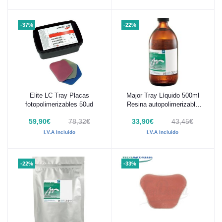
-37%
-22%
Elite LC Tray Placas
Major Tray Líquido 500ml
Añadir al carrito
Añadir al carrito
fotopolimerizables 50ud
Resina autopolimerizable
para cubetas
59,90€
78,32€
33,90€
43,45€
I.V.A Incluido
I.V.A Incluido
-22%
-33%