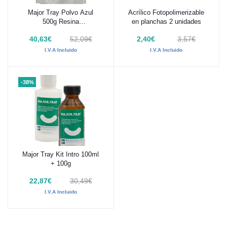
Major Tray Polvo Azul
Acrílico Fotopolimerizable
Añadir al carrito
Añadir al carrito
500g Resina
en planchas 2 unidades
autopolimerizable para
40,63€
52,09€
2,40€
3,57€
cubetas
I.V.A Incluido
I.V.A Incluido
-38%
Major Tray Kit Intro 100ml
Añadir al carrito
+ 100g
22,87€
30,49€
I.V.A Incluido