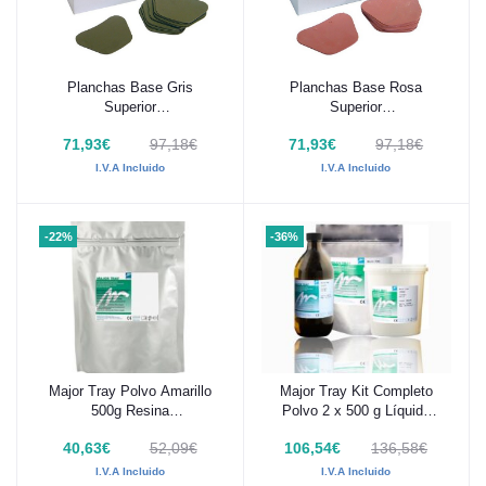
Planchas Base Gris
Planchas Base Rosa
Añadir al carrito
Añadir al carrito
Superior
Superior
Termopolimerizables 100
Termopolimerizables 100
71,93€
97,18€
71,93€
97,18€
uds Silverline
uds Silverline
I.V.A Incluido
I.V.A Incluido
-22%
-36%
Major Tray Polvo Amarillo
Major Tray Kit Completo
Añadir al carrito
Añadir al carrito
500g Resina
Polvo 2 x 500 g Líquido
autopolimerizable para
500 ml
40,63€
52,09€
106,54€
136,58€
cubetas
I.V.A Incluido
I.V.A Incluido