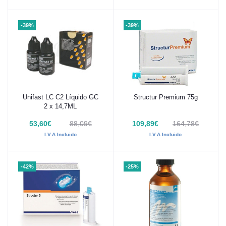
-39%
-39%
Unifast LC C2 Líquido GC
Structur Premium 75g
Añadir al carrito
Añadir al carrito
2 x 14,7ML
53,60€
88,09€
109,89€
164,78€
I.V.A Incluido
I.V.A Incluido
-42%
-25%