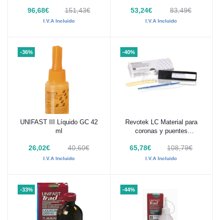
96,68€
151,43€
53,24€
83,49€
I.V.A Incluido
I.V.A Incluido
-36%
-40%
UNIFAST III Líquido GC 42
Revotek LC Material para
Añadir al carrito
Añadir al carrito
ml
coronas y puentes
provisionales GC Kit
26,02€
40,60€
65,78€
108,79€
I.V.A Incluido
I.V.A Incluido
-33%
-44%