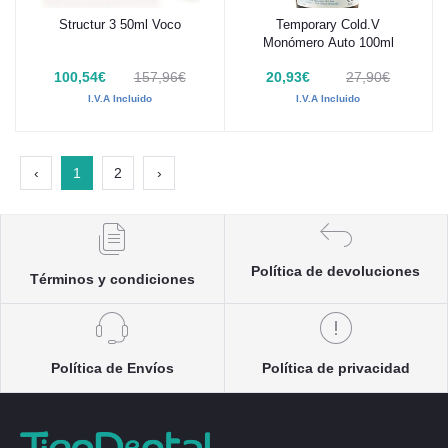
Structur 3 50ml Voco
Temporary Cold.V
Añadir al carrito
Añadir al carrito
Monómero Auto 100ml
100,54€
157,96€
20,93€
27,90€
I.V.A Incluido
I.V.A Incluido
‹
1
2
›
Política de devoluciones
Términos y condiciones
Política de Envíos
Política de privacidad