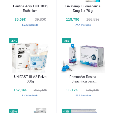
Dentina Acry LUX 100g
Luxatemp Fluorescence
Añadir al carrito
Añadir al carrito
Ruthinium
Dmg 1 x 76 g
35,09€
39,80€
119,79€
166,59€
I.V.A Incluido
I.V.A Incluido
-39%
-30%
UNIFAST III A2 Polvo
PrimmaArt Resina
Añadir al carrito
Añadir al carrito
300g
Bisacrílica para
provisionales 75g
152,34€
251,32€
96,12€
124,83€
I.V.A Incluido
I.V.A Incluido
-23%
-43%