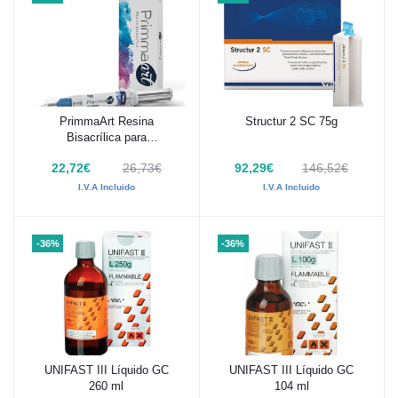
PrimmaArt Resina
Structur 2 SC 75g
Añadir al carrito
Añadir al carrito
Bisacrílica para
provisionales 7g
22,72€
26,73€
92,29€
146,52€
I.V.A Incluido
I.V.A Incluido
-36%
-36%
UNIFAST III Líquido GC
UNIFAST III Líquido GC
Añadir al carrito
Añadir al carrito
260 ml
104 ml