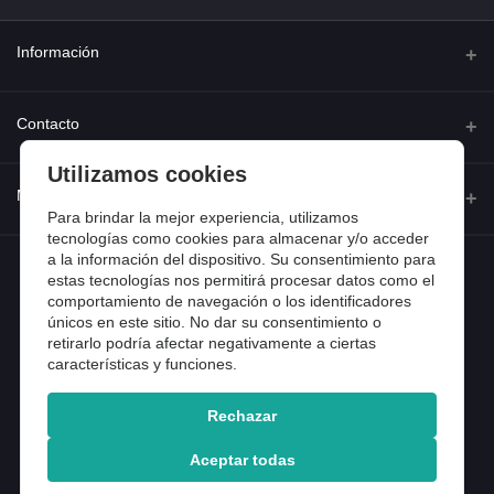
Información
Quienes somos
Contacto
Contacta con nosotros
Utilizamos cookies
Dirección
Mi cuenta
Dónde estamos
Calle Ferraz 42, Madrid
Para brindar la mejor experiencia, utilizamos
Preguntas frecuentes
tecnologías como cookies para almacenar y/o acceder
a la información del dispositivo. Su consentimiento para
Iniciar sesión
Teléfono
Entradas de blog
estas tecnologías nos permitirá procesar datos como el
918 13 81 81
comportamiento de navegación o los identificadores
Historial de pedidos
únicos en este sitio. No dar su consentimiento o
Email
Mi lista de compra
retirarlo podría afectar negativamente a ciertas
info@tiendental.com
características y funciones.
Seguimiento del pedido
Rechazar
Copyright 2025 © TienDental productos dentales, S.L..
Version: 1.14.16.12.
Aceptar todas