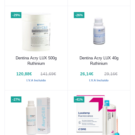
-29%
-26%
Dentina Acry LUX 500g
Dentina Acry LUX 40g
Añadir al carrito
Añadir al carrito
Ruthinium
Ruthinium
120,88€
141,69€
26,14€
29,16€
I.V.A Incluido
I.V.A Incluido
-27%
-41%