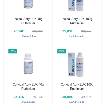
Incisal Acry LUX 40g
Incisal Acry LUX 100g
Añadir al carrito
Añadir al carrito
Ruthinium
Ruthinium
26,14€
29,16€
35,09€
39,80€
I.V.A Incluido
I.V.A Incluido
-28%
-27%
Cervical Acry LUX 40g
Cervical Acry LUX 100g
Añadir al carrito
Añadir al carrito
Ruthinium
Ruthinium
25,41€
29,16€
35,09€
39,80€
I.V.A Incluido
I.V.A Incluido