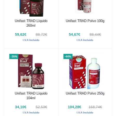
Unifast TRAD Líquido
Unifast TRAD Polvo 100g
Añadir al carrito
Añadir al carrito
260ml
59,62€
88,72€
54,67€
88,44€
I.V.A Incluido
I.V.A Incluido
-35%
-44%
Unifast TRAD Líquido
Unifast TRAD Polvo 250g
Añadir al carrito
Añadir al carrito
104ml
34,10€
52,53€
104,28€
168,74€
I.V.A Incluido
I.V.A Incluido