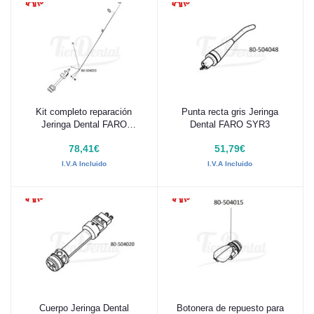
Kit completo reparación
Punta recta gris Jeringa
Añadir al carrito
Añadir al carrito
Jeringa Dental FARO
Dental FARO SYR3
SYR3
78,41€
51,79€
I.V.A Incluido
I.V.A Incluido
Cuerpo Jeringa Dental
Botonera de repuesto para
Añadir al carrito
Añadir al carrito