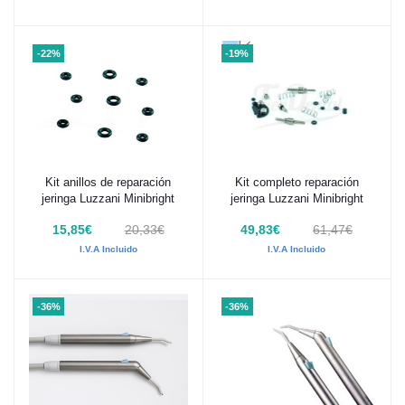
-22%
-19%
Kit anillos de reparación
Kit completo reparación
Añadir al carrito
Añadir al carrito
jeringa Luzzani Minibright
jeringa Luzzani Minibright
15,85€
20,33€
49,83€
61,47€
I.V.A Incluido
I.V.A Incluido
-36%
-36%