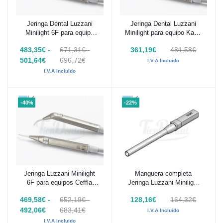
Jeringa Dental Luzzani
Jeringa Dental Luzzani
Añadir al carrito
Añadir al carrito
Minilight 6F para equipo
Minilight para equipo KaVo
KaVo Serie E
Serie E
483,35€ -
671,31€ -
361,19€
481,58€
501,64€
696,72€
I.V.A Incluido
I.V.A Incluido
-40%
-22%
Jeringa Luzzani Minilight
Manguera completa
Añadir al carrito
Añadir al carrito
6F para equipos Ceffla
Jeringa Luzzani Minilight
(Anthos, Castellini y Stern
6F
469,58€ -
652,19€ -
128,16€
164,32€
Weber)
492,06€
683,41€
I.V.A Incluido
I.V.A Incluido