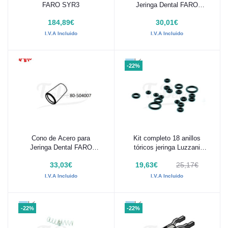
FARO SYR3
Jeringa Dental FARO
SYR3
184,89€
30,01€
I.V.A Incluido
I.V.A Incluido
-22%
Cono de Acero para
Kit completo 18 anillos
Añadir al carrito
Añadir al carrito
Jeringa Dental FARO
tóricos jeringa Luzzani
SYR3
Minilight
33,03€
19,63€
25,17€
I.V.A Incluido
I.V.A Incluido
-22%
-22%