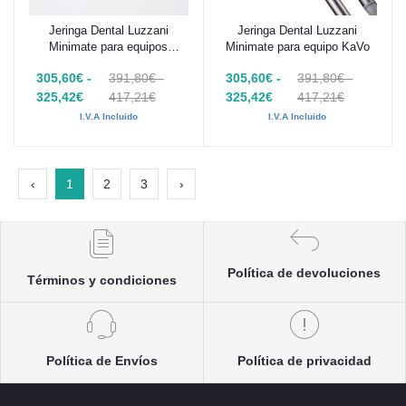
Jeringa Dental Luzzani
Jeringa Dental Luzzani
Añadir al carrito
Añadir al carrito
Minimate para equipos
Minimate para equipo KaVo
Ceffla (Anthos, Castellini y
305,60€ -
391,80€ -
305,60€ -
391,80€ -
Stern Webber)
325,42€
417,21€
325,42€
417,21€
I.V.A Incluido
I.V.A Incluido
‹
1
2
3
›
Política de devoluciones
Términos y condiciones
Política de Envíos
Política de privacidad