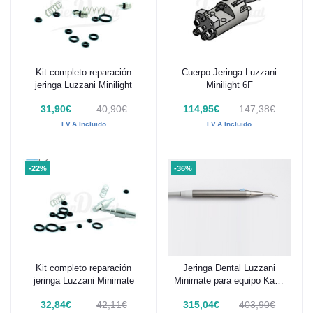
Kit completo reparación
Cuerpo Jeringa Luzzani
Añadir al carrito
Añadir al carrito
jeringa Luzzani Minilight
Minilight 6F
31,90€
40,90€
114,95€
147,38€
I.V.A Incluido
I.V.A Incluido
-22%
-36%
Kit completo reparación
Jeringa Dental Luzzani
Añadir al carrito
Añadir al carrito
jeringa Luzzani Minimate
Minimate para equipo KaVo
Serie E
32,84€
42,11€
315,04€
403,90€