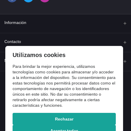
Información
Quienes somos
Contacto
Contacta con nosotros
Utilizamos cookies
Dirección
Mi cuenta
Dónde estamos
Calle Ferraz 42, Madrid
Para brindar la mejor experiencia, utilizamos
Preguntas frecuentes
tecnologías como cookies para almacenar y/o acceder
a la información del dispositivo. Su consentimiento para
Iniciar sesión
Teléfono
Entradas de blog
estas tecnologías nos permitirá procesar datos como el
918 13 81 81
comportamiento de navegación o los identificadores
Historial de pedidos
únicos en este sitio. No dar su consentimiento o
Email
Mi lista de compra
retirarlo podría afectar negativamente a ciertas
info@tiendental.com
características y funciones.
Seguimiento del pedido
Rechazar
Copyright 2025 © TienDental productos dentales, S.L..
Version: 1.14.16.12.
Aceptar todas