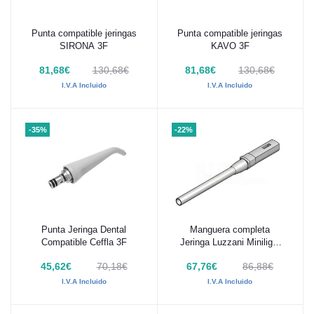
Punta compatible jeringas
Punta compatible jeringas
Añadir al carrito
Añadir al carrito
SIRONA 3F
KAVO 3F
81,68€
130,68€
81,68€
130,68€
I.V.A Incluido
I.V.A Incluido
-35%
-22%
Punta Jeringa Dental
Manguera completa
Añadir al carrito
Añadir al carrito
Compatible Ceffla 3F
Jeringa Luzzani Minilight
3F
45,62€
70,18€
67,76€
86,88€
I.V.A Incluido
I.V.A Incluido