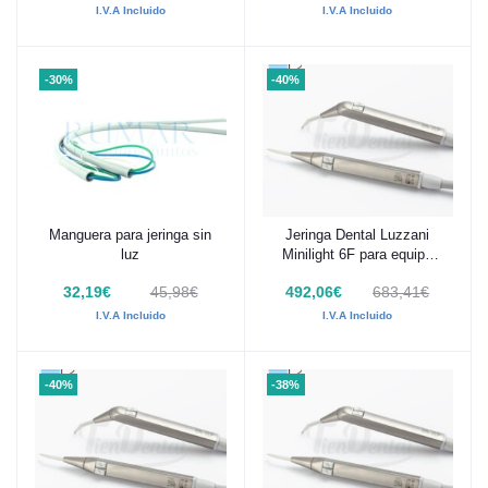
I.V.A Incluido
I.V.A Incluido
-30%
-40%
Manguera para jeringa sin
Jeringa Dental Luzzani
Añadir al carrito
Añadir al carrito
luz
Minilight 6F para equipo
KaVo
32,19€
45,98€
492,06€
683,41€
I.V.A Incluido
I.V.A Incluido
-40%
-38%