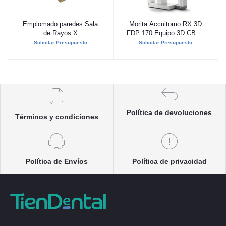
Emplomado paredes Sala
Morita Accuitomo RX 3D
Añadir al carrito
Añadir al carrito
de Rayos X
FDP 170 Equipo 3D CBCT
multi FOV
Solicitar Presupuesto
Solicitar Presupuesto
Política de devoluciones
Términos y condiciones
Política de Envíos
Política de privacidad