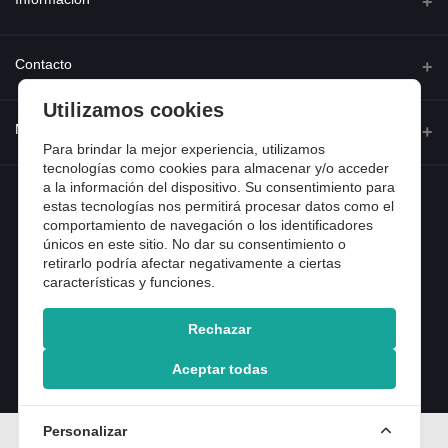
Quienes somos
Contacto
Contacta con nosotros
Utilizamos cookies
Dirección
Mi cuenta
Dónde estamos
Calle Ferraz 42, Madrid
Para brindar la mejor experiencia, utilizamos
Preguntas frecuentes
tecnologías como cookies para almacenar y/o acceder
a la información del dispositivo. Su consentimiento para
Iniciar sesión
Teléfono
Entradas de blog
estas tecnologías nos permitirá procesar datos como el
918 13 81 81
comportamiento de navegación o los identificadores
Historial de pedidos
únicos en este sitio. No dar su consentimiento o
Email
Mi lista de compra
retirarlo podría afectar negativamente a ciertas
info@tiendental.com
características y funciones.
Seguimiento del pedido
Rechazar
Copyright 2025 © TienDental productos dentales, S.L..
Version: 1.14.16.12.
Aceptar todas
Personalizar