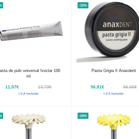
%
-15%
Añadir al carrito
Añadir al carrito
asta de pulir universal Ivoclar 100
Pasta Grigia II Anaxdent
ml
11,07€
13,73€
56,81€
66,55€
I.V.A Incluido
I.V.A Incluido
%
-29%