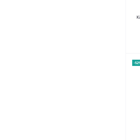
K
-52