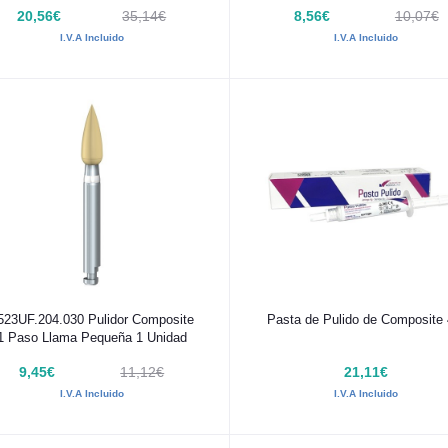
20,56€
35,14€
8,56€
10,07€
I.V.A Incluido
I.V.A Incluido
Añadir al carrito
Añadir al carrito
523UF.204.030 Pulidor Composite
Pasta de Pulido de Composite 
1 Paso Llama Pequeña 1 Unidad
9,45€
11,12€
21,11€
I.V.A Incluido
I.V.A Incluido