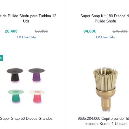
Añadir al carrito
Añadir al carrito
it de Pulido Shofu para Turbina 12
Super Snap Kit 180 Discos d
Uds
Pulido Shofu
28,46€
50,46€
84,60€
179,93€
I.V.A Incluido
I.V.A Incluido
%
Añadir al carrito
Añadir al carrito
Super Snap 50 Discos Grandes
9685.204.060 Cepillo pulidor fi
especial Komet 1 Unidad