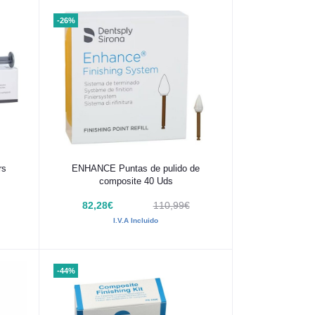
-26%
Añadir al carrito
rs
ENHANCE Puntas de pulido de
composite 40 Uds
82,28€
110,99€
I.V.A Incluido
-44%