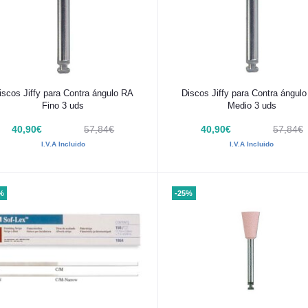
Añadir al carrito
Añadir al carrito
iscos Jiffy para Contra ángulo RA
Discos Jiffy para Contra ángul
Fino 3 uds
Medio 3 uds
40,90€
57,84€
40,90€
57,84€
I.V.A Incluido
I.V.A Incluido
%
-25%