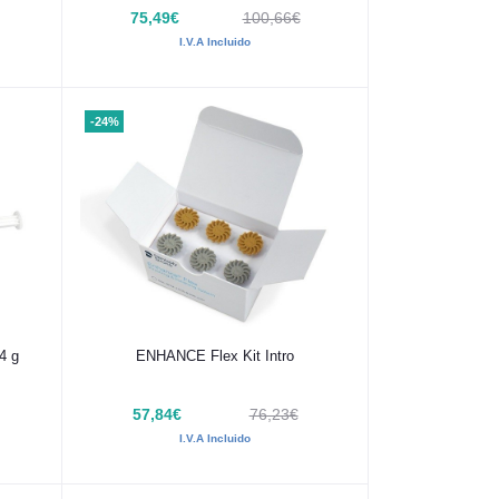
75,49€
100,66€
I.V.A Incluido
-24%
Añadir al carrito
4 g
ENHANCE Flex Kit Intro
57,84€
76,23€
I.V.A Incluido