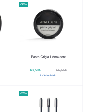
-35%
Añadir al carrito
Pasta Grigia I Anaxdent
43,50€
66,55€
I.V.A Incluido
-23%