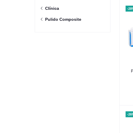
Clínica
-28
Pulido Composite
P
-26