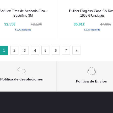
Añadir al carrito
Añadir al carrito
Sof-Lex Tiras de Acabado Fino -
Pulidor Diagloss Copa CA Ro
Superfino 3M
1935 6 Unidades
32,55€
42,13€
35,91€
47,88€
I.V.A Incluido
I.V.A Incluido
1
2
3
4
5
6
7
›
Política de devoluciones
Política de Envíos