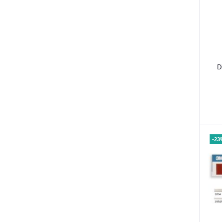
D
-23