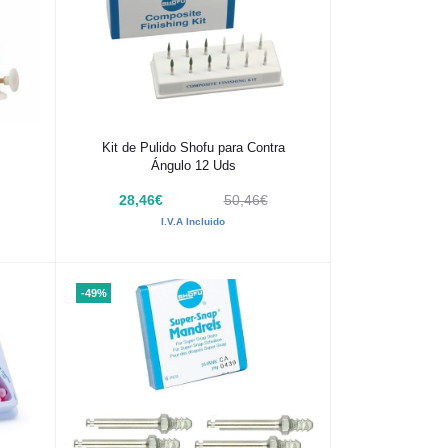
Añadir al carrito
Kit de Pulido Shofu para Contra
Ángulo 12 Uds
28,46€
50,46€
I.V.A Incluido
-49%