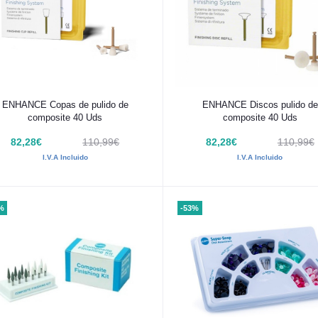
Añadir al carrito
Añadir al carrito
ENHANCE Copas de pulido de
ENHANCE Discos pulido de
composite 40 Uds
composite 40 Uds
82,28€
110,99€
82,28€
110,99€
I.V.A Incluido
I.V.A Incluido
%
-53%