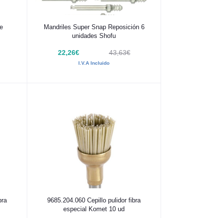
Añadir al carrito
e
Mandriles Super Snap Reposición 6
unidades Shofu
22,26€
43,63€
I.V.A Incluido
Añadir al carrito
bra
9685.204.060 Cepillo pulidor fibra
especial Komet 10 ud