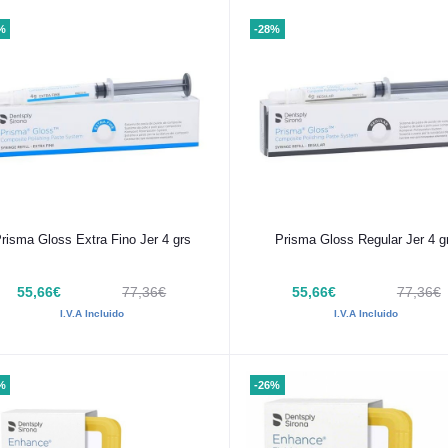
%
-28%
Añadir al carrito
Añadir al carrito
risma Gloss Extra Fino Jer 4 grs
Prisma Gloss Regular Jer 4 g
55,66€
77,36€
55,66€
77,36€
I.V.A Incluido
I.V.A Incluido
%
-26%