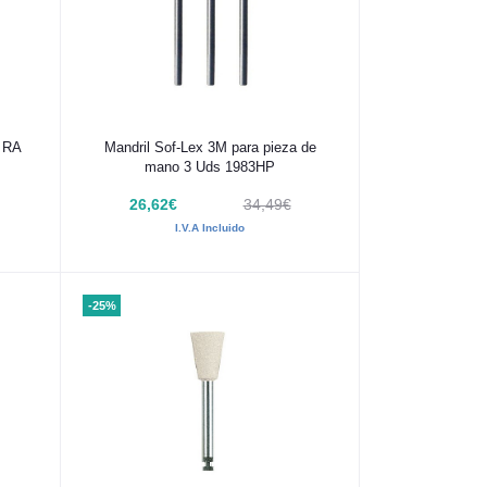
Añadir al carrito
o RA
Mandril Sof-Lex 3M para pieza de
mano 3 Uds 1983HP
26,62€
34,49€
I.V.A Incluido
-25%