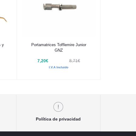
Añadir al carrito
s y
Portamatrices Tofflemire Junior
GNZ
7,20€
8,71€
I.V.A Incluido
Política de privacidad