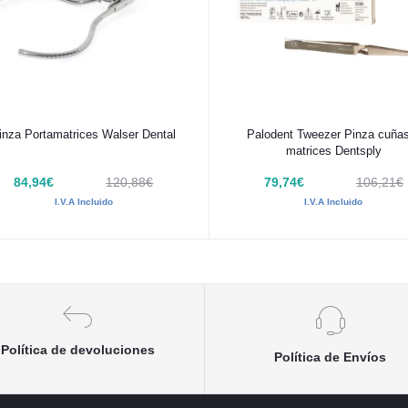
Añadir al carrito
Añadir al carrito
inza Portamatrices Walser Dental
Palodent Tweezer Pinza cuña
matrices Dentsply
84,94€
120,88€
79,74€
106,21€
I.V.A Incluido
I.V.A Incluido
Política de devoluciones
Política de Envíos