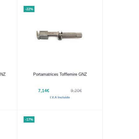
-22%
Añadir al carrito
GNZ
Portamatrices Tofflemire GNZ
7,14€
9,20€
I.V.A Incluido
-17%