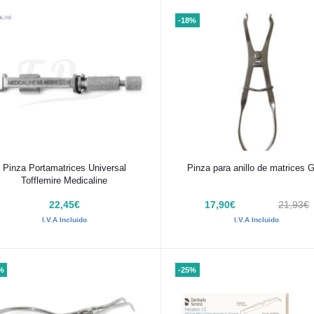
-18%
Añadir al carrito
Añadir al carrito
Pinza Portamatrices Universal
Pinza para anillo de matrices 
Tofflemire Medicaline
22,45€
17,90€
21,93€
I.V.A Incluido
I.V.A Incluido
%
-25%