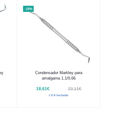
-19%
Añadir al carrito
ey
Condensador Markley para
amalgama 1,1/0,66
18,61€
23,11€
I.V.A Incluido