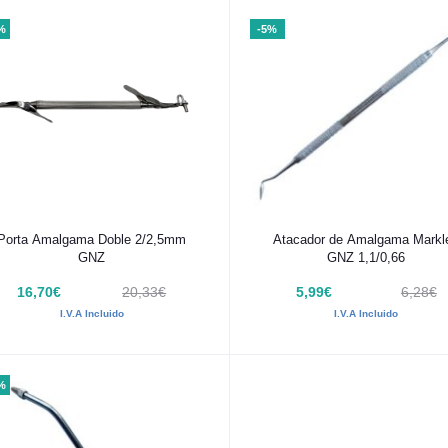
%
-5%
Añadir al carrito
Añadir al carrito
Porta Amalgama Doble 2/2,5mm
Atacador de Amalgama Markl
GNZ
GNZ 1,1/0,66
16,70€
20,33€
5,99€
6,28€
I.V.A Incluido
I.V.A Incluido
%