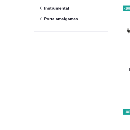
Instrumental
-18
Porta amalgamas
-18