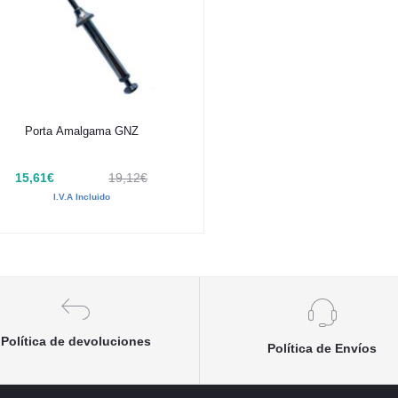
Añadir al carrito
Porta Amalgama GNZ
15,61€
19,12€
I.V.A Incluido
Política de devoluciones
Política de Envíos