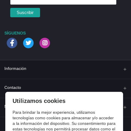
SÍGUENOS
Información
Quienes somos
Contacto
Contacta con nosotros
Utilizamos cookies
Dirección
Mi cuenta
Dónde estamos
Calle Ferraz 42, Madrid
Para brindar la mejor experiencia, utilizamos
Preguntas frecuentes
tecnologías como cookies para almacenar y/o acceder
a la información del dispositivo. Su consentimiento para
Iniciar sesión
Teléfono
Entradas de blog
estas tecnologías nos permitirá procesar datos como el