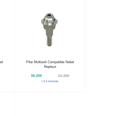
Añadir al carrito
el
Pilar Multiunit Compatible Nobel
Replace
36,00€
42,35€
I.V.A Incluido