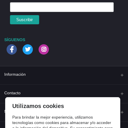
SÍGUENOS
Información
Quienes somos
Contacto
Contacta con nosotros
Utilizamos cookies
Dirección
Mi cuenta
Dónde estamos
Calle Ferraz 42, Madrid
Para brindar la mejor experiencia, utilizamos
Preguntas frecuentes
tecnologías como cookies para almacenar y/o acceder