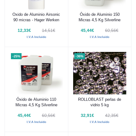
Oxido de Aluminio Airsonic
Óxido de Aluminio 150
Añadir al carrito
Añadir al carrito
90 micras - Hager Werken
Micras 4,5 Kg Silverline
12,33€
14,51€
45,44€
60,56€
I.V.A Incluido
I.V.A Incluido
-25%
-36%
Óxido de Aluminio 110
ROLLOBLAST perlas de
Añadir al carrito
Añadir al carrito
Micras 4,5 Kg Silverline
vidrio 5 kg
45,44€
60,56€
32,91€
42,35€
I.V.A Incluido
I.V.A Incluido