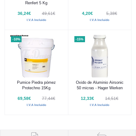
Renfert 5 Kg
36,24€
49,61€
4,20€
5,38€
I.V.A Incluido
I.V.A Incluido
-10%
-15%
Pumice Piedra pómez
Oxido de Aluminio Airsonic
Añadir al carrito
Añadir al carrito
Protechno 15Kg
50 micras - Hager Werken
69,58€
77,44€
12,33€
14,51€
I.V.A Incluido
I.V.A Incluido