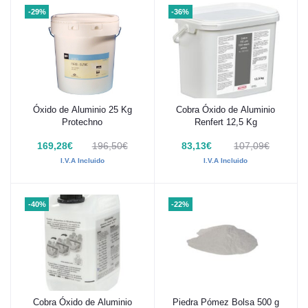
-29%
-36%
Óxido de Aluminio 25 Kg
Cobra Óxido de Aluminio
Añadir al carrito
Añadir al carrito
Protechno
Renfert 12,5 Kg
169,28€
196,50€
83,13€
107,09€
I.V.A Incluido
I.V.A Incluido
-40%
-22%
Cobra Óxido de Aluminio
Piedra Pómez Bolsa 500 g
Añadir al carrito
Añadir al carrito