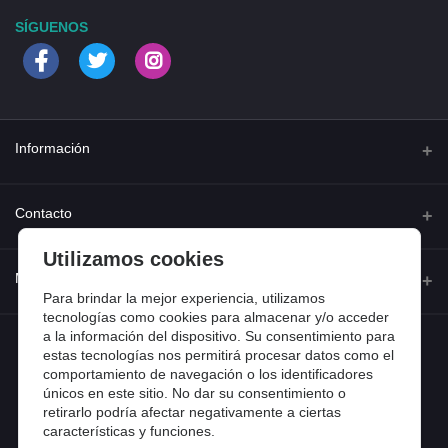
SÍGUENOS
Información
Quienes somos
Contacto
Contacta con nosotros
Utilizamos cookies
Dirección
Mi cuenta
Dónde estamos
Calle Ferraz 42, Madrid
Para brindar la mejor experiencia, utilizamos
Preguntas frecuentes
tecnologías como cookies para almacenar y/o acceder
a la información del dispositivo. Su consentimiento para
Iniciar sesión
Teléfono
Entradas de blog
estas tecnologías nos permitirá procesar datos como el
918 13 81 81
comportamiento de navegación o los identificadores
Historial de pedidos
únicos en este sitio. No dar su consentimiento o
Email
Mi lista de compra
retirarlo podría afectar negativamente a ciertas
info@tiendental.com
características y funciones.
Seguimiento del pedido