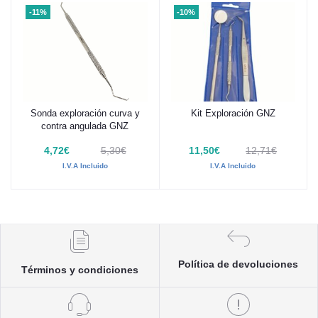
-11%
-10%
Sonda exploración curva y
Kit Exploración GNZ
Añadir al carrito
Añadir al carrito
contra angulada GNZ
4,72€
5,30€
11,50€
12,71€
I.V.A Incluido
I.V.A Incluido
Política de devoluciones
Términos y condiciones