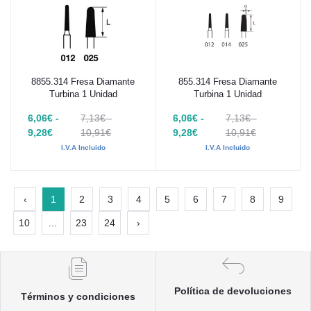
8855.314 Fresa Diamante
855.314 Fresa Diamante
Añadir al carrito
Añadir al carrito
Turbina 1 Unidad
Turbina 1 Unidad
6,06€ -
7,13€ -
6,06€ -
7,13€ -
9,28€
10,91€
9,28€
10,91€
I.V.A Incluido
I.V.A Incluido
‹
1
2
3
4
5
6
7
8
9
10
...
23
24
›
Política de devoluciones
Términos y condiciones