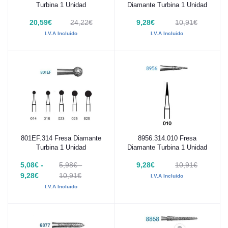
Turbina 1 Unidad
Diamante Turbina 1 Unidad
20,59€
24,22€
9,28€
10,91€
I.V.A Incluido
I.V.A Incluido
801EF.314 Fresa Diamante
8956.314.010 Fresa
Añadir al carrito
Añadir al carrito
Turbina 1 Unidad
Diamante Turbina 1 Unidad
5,08€ -
5,98€ -
9,28€
10,91€
9,28€
10,91€
I.V.A Incluido
I.V.A Incluido