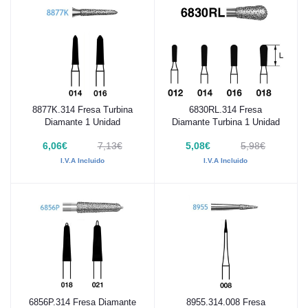
8877K.314 Fresa Turbina
6830RL.314 Fresa
Añadir al carrito
Añadir al carrito
Diamante 1 Unidad
Diamante Turbina 1 Unidad
6,06€
7,13€
5,08€
5,98€
I.V.A Incluido
I.V.A Incluido
6856P.314 Fresa Diamante
8955.314.008 Fresa
Añadir al carrito
Añadir al carrito