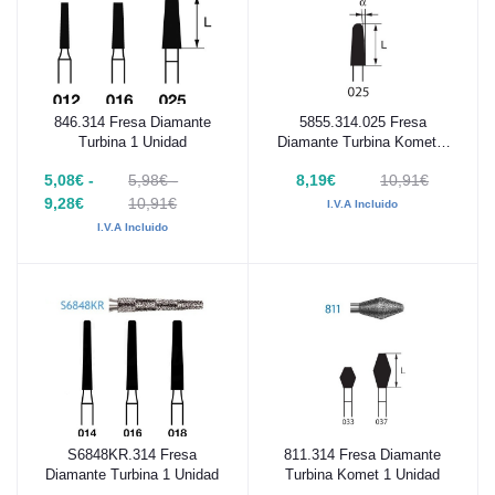
846.314 Fresa Diamante
5855.314.025 Fresa
Añadir al carrito
Añadir al carrito
Turbina 1 Unidad
Diamante Turbina Komet 1
Unidad
5,08€ -
5,98€ -
8,19€
10,91€
9,28€
10,91€
I.V.A Incluido
I.V.A Incluido
S6848KR.314 Fresa
811.314 Fresa Diamante
Añadir al carrito
Añadir al carrito
Diamante Turbina 1 Unidad
Turbina Komet 1 Unidad