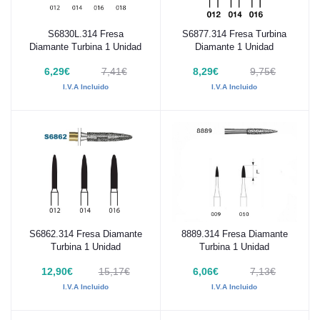
S6830L.314 Fresa
S6877.314 Fresa Turbina
Añadir al carrito
Añadir al carrito
Diamante Turbina 1 Unidad
Diamante 1 Unidad
6,29€
7,41€
8,29€
9,75€
I.V.A Incluido
I.V.A Incluido
S6862.314 Fresa Diamante
8889.314 Fresa Diamante
Añadir al carrito
Añadir al carrito
Turbina 1 Unidad
Turbina 1 Unidad
12,90€
15,17€
6,06€
7,13€
I.V.A Incluido
I.V.A Incluido