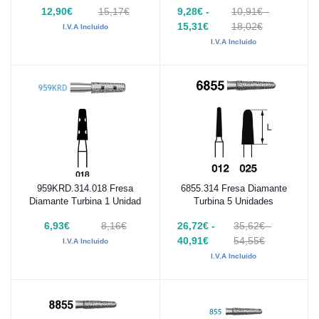
12,90€
15,17€
9,28€ -
10,91€ -
15,31€
18,02€
I.V.A Incluido
I.V.A Incluido
959KRD.314.018 Fresa
6855.314 Fresa Diamante
Añadir al carrito
Añadir al carrito
Diamante Turbina 1 Unidad
Turbina 5 Unidades
6,93€
8,16€
26,72€ -
35,62€ -
40,91€
54,55€
I.V.A Incluido
I.V.A Incluido