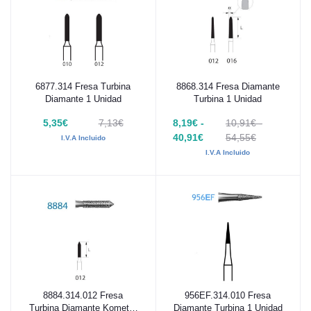
6877.314 Fresa Turbina
8868.314 Fresa Diamante
Añadir al carrito
Añadir al carrito
Diamante 1 Unidad
Turbina 1 Unidad
5,35€
7,13€
8,19€ -
10,91€ -
40,91€
54,55€
I.V.A Incluido
I.V.A Incluido
8884.314.012 Fresa
956EF.314.010 Fresa
Añadir al carrito
Añadir al carrito
Turbina Diamante Komet 1
Diamante Turbina 1 Unidad