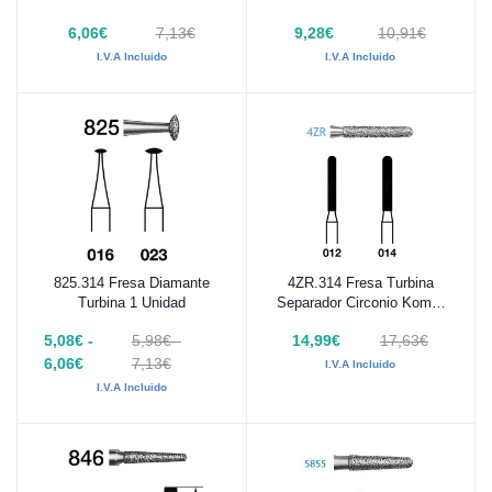
Unidad
6,06€
7,13€
9,28€
10,91€
I.V.A Incluido
I.V.A Incluido
825.314 Fresa Diamante
4ZR.314 Fresa Turbina
Añadir al carrito
Añadir al carrito
Turbina 1 Unidad
Separador Circonio Komet
1 Unidad
5,08€ -
5,98€ -
14,99€
17,63€
6,06€
7,13€
I.V.A Incluido
I.V.A Incluido