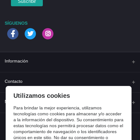
SÍGUENOS
Información
Quienes somos
Contacto
Contacta con nosotros
Utilizamos cookies
Dirección
Mi cuenta
Dónde estamos
Calle Ferraz 42, Madrid
Para brindar la mejor experiencia, utilizamos
Preguntas frecuentes
tecnologías como cookies para almacenar y/o acceder
a la información del dispositivo. Su consentimiento para
Iniciar sesión
Teléfono
Entradas de blog
estas tecnologías nos permitirá procesar datos como el
918 13 81 81
comportamiento de navegación o los identificadores
Historial de pedidos
únicos en este sitio. No dar su consentimiento o