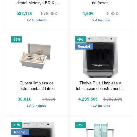
dental Metasys BR Kit
de fresas
Inicio
532,11€
578,38€
4,60€
5,92€
I.V.A Incluido
I.V.A Incluido
-33%
-6%
Regalo!
Cubeta limpieza de
Thalya Plus Limpieza y
Añadir al carrito
Añadir al carrito
Instrumental 3 Litros
lubricación de instrumentos
rotatorios
30,01€
44,89€
4.295,50€
4.585,90€
I.V.A Incluido
I.V.A Incluido
-13%
-7%
Regalo!