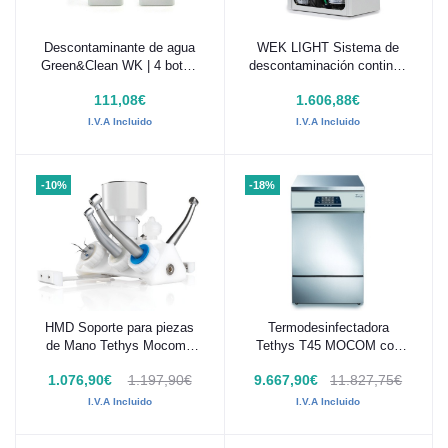
Descontaminante de agua
WEK LIGHT Sistema de
Añadir al carrito
Añadir al carrito
Green&Clean WK | 4 bot. x
descontaminación continua
750 ml
Metasys (SIN DVGW) –
111,08€
1.606,88€
Modelo Externo
I.V.A Incluido
I.V.A Incluido
-10%
-18%
HMD Soporte para piezas
Termodesinfectadora
Añadir al carrito
Añadir al carrito
de Mano Tethys Mocom -
Tethys T45 MOCOM con
M7E200301
secado estático -
1.076,90€
1.197,90€
9.667,90€
11.827,75€
7EK00003
I.V.A Incluido
I.V.A Incluido