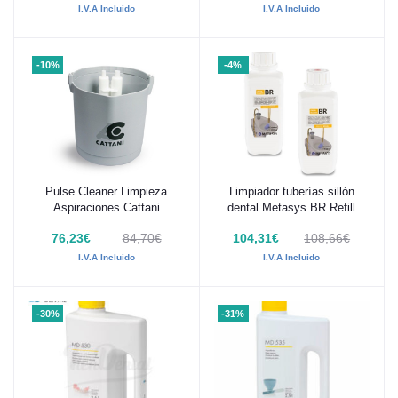
I.V.A Incluido
I.V.A Incluido
-10%
-4%
Pulse Cleaner Limpieza
Limpiador tuberías sillón
Añadir al carrito
Añadir al carrito
Aspiraciones Cattani
dental Metasys BR Refill
76,23€
84,70€
104,31€
108,66€
I.V.A Incluido
I.V.A Incluido
-30%
-31%