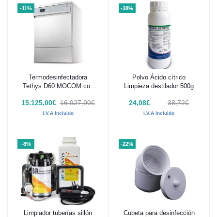
-11%
-38%
Termodesinfectadora
Polvo Ácido cítrico
Añadir al carrito
Añadir al carrito
Tethys D60 MOCOM con
Limpieza destilador 500g
secado forzado -
15.125,00€
16.927,90€
24,08€
38,72€
7EK00001
I.V.A Incluido
I.V.A Incluido
-8%
-22%
Limpiador tuberías sillón
Cubeta para desinfección
Añadir al carrito
Añadir al carrito