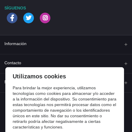
SÍGUENOS
Información
Quienes somos
Contacto
Contacta con nosotros
Utilizamos cookies
Dirección
Mi cuenta
Dónde estamos
Calle Ferraz 42, Madrid
Para brindar la mejor experiencia, utilizamos
Preguntas frecuentes
tecnologías como cookies para almacenar y/o acceder
a la información del dispositivo. Su consentimiento para
Iniciar sesión
Teléfono
Entradas de blog
estas tecnologías nos permitirá procesar datos como el
918 13 81 81
comportamiento de navegación o los identificadores
Historial de pedidos
únicos en este sitio. No dar su consentimiento o
Email
Mi lista de compra
retirarlo podría afectar negativamente a ciertas
info@tiendental.com
características y funciones.
Seguimiento del pedido