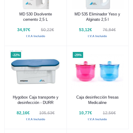
MD 530 Disolvente
MD 535 Eliminador Yeso y
Añadir al carrito
Añadir al carrito
cemento 2,5 L
Alginato 2,5 l
34,97€
50,22€
53,12€
76,84€
I.V.A Incluido
I.V.A Incluido
-22%
-29%
Hygobox Caja transporte y
Caja desinfección fresas
Añadir al carrito
Añadir al carrito
desinfección - DURR
Medicaline
82,16€
105,63€
10,77€
12,56€
I.V.A Incluido
I.V.A Incluido