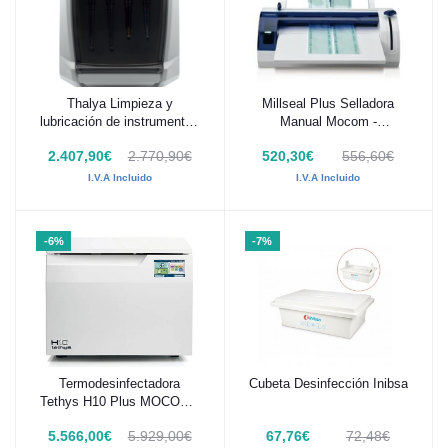
Thalya Limpieza y
Millseal Plus Selladora
Añadir al carrito
Añadir al carrito
lubricación de instrumentos
Manual Mocom -
rotatorios
WCMY00A0000
2.407,90€
2.770,90€
520,30€
556,60€
I.V.A Incluido
I.V.A Incluido
-6%
-7%
Termodesinfectadora
Cubeta Desinfección Inibsa
Añadir al carrito
Añadir al carrito
Tethys H10 Plus MOCOM -
M7E200300
5.566,00€
5.929,00€
67,76€
72,48€