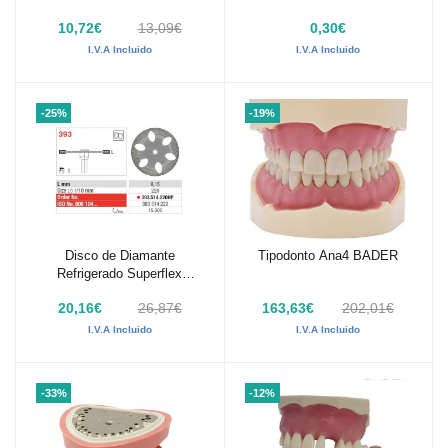
10,72€
13,09€
0,30€
I.V.A Incluido
I.V.A Incluido
-25%
-19%
Disco de Diamante
Tipodonto Ana4 BADER
Añadir al carrito
Añadir al carrito
Refrigerado Superflex
edenta 393.514.220HP
20,16€
26,87€
163,63€
202,01€
I.V.A Incluido
I.V.A Incluido
-33%
-12%