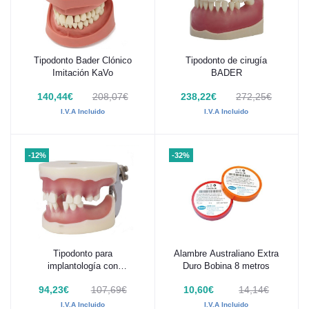
Tipodonto Bader Clónico
Tipodonto de cirugía
Añadir al carrito
Añadir al carrito
Imitación KaVo
BADER
140,44€
208,07€
238,22€
272,25€
I.V.A Incluido
I.V.A Incluido
-12%
-32%
Tipodonto para
Alambre Australiano Extra
Añadir al carrito
Añadir al carrito
implantología con
Duro Bobina 8 metros
articulador Bader
94,23€
107,69€
10,60€
14,14€
I.V.A Incluido
I.V.A Incluido