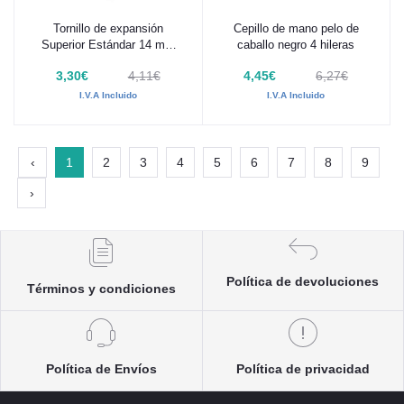
Tornillo de expansión
Cepillo de mano pelo de
Añadir al carrito
Añadir al carrito
Superior Estándar 14 mm
caballo negro 4 hileras
Leone 1 Ud
3,30€
4,11€
4,45€
6,27€
I.V.A Incluido
I.V.A Incluido
‹
1
2
3
4
5
6
7
8
9
›
Política de devoluciones
Términos y condiciones
Política de Envíos
Política de privacidad