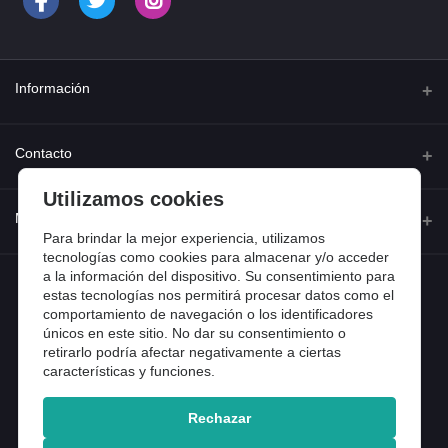
Información
Quienes somos
Contacto
Contacta con nosotros
Utilizamos cookies
Dirección
Mi cuenta
Dónde estamos
Calle Ferraz 42, Madrid
Para brindar la mejor experiencia, utilizamos
Preguntas frecuentes
tecnologías como cookies para almacenar y/o acceder
a la información del dispositivo. Su consentimiento para
Iniciar sesión
Teléfono
Entradas de blog
estas tecnologías nos permitirá procesar datos como el
918 13 81 81
comportamiento de navegación o los identificadores
Historial de pedidos
únicos en este sitio. No dar su consentimiento o
Email
Mi lista de compra
retirarlo podría afectar negativamente a ciertas
info@tiendental.com
características y funciones.
Seguimiento del pedido
Rechazar
Copyright 2025 © TienDental productos dentales, S.L..
Version: 1.14.16.12.