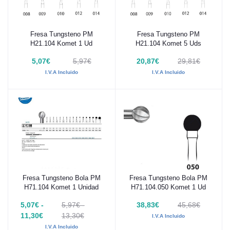
Fresa Tungsteno PM
Fresa Tungsteno PM
Añadir al carrito
Añadir al carrito
H21.104 Komet 1 Ud
H21.104 Komet 5 Uds
5,07€
5,97€
20,87€
29,81€
I.V.A Incluido
I.V.A Incluido
Fresa Tungsteno Bola PM
Fresa Tungsteno Bola PM
Añadir al carrito
Añadir al carrito
H71.104 Komet 1 Unidad
H71.104.050 Komet 1 Ud
5,07€ -
5,97€ -
38,83€
45,68€
11,30€
13,30€
I.V.A Incluido
I.V.A Incluido