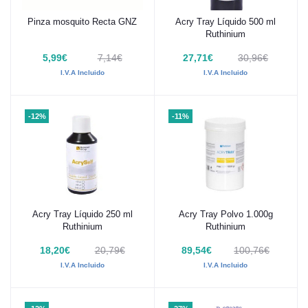
Pinza mosquito Recta GNZ
Acry Tray Líquido 500 ml
Añadir al carrito
Añadir al carrito
Ruthinium
5,99€
7,14€
27,71€
30,96€
I.V.A Incluido
I.V.A Incluido
-12%
-11%
Acry Tray Líquido 250 ml
Acry Tray Polvo 1.000g
Añadir al carrito
Añadir al carrito
Ruthinium
Ruthinium
18,20€
20,79€
89,54€
100,76€
I.V.A Incluido
I.V.A Incluido