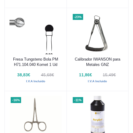
-23%
Fresa Tungsteno Bola PM
Calibrador IWANSON para
Añadir al carrito
Añadir al carrito
H71.104.040 Komet 1 Ud
Metales GNZ
38,83€
45,68€
11,86€
15,49€
I.V.A Incluido
I.V.A Incluido
-16%
-11%