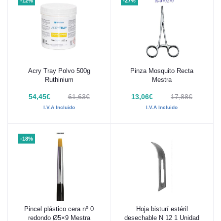
-12%
-27%
Acry Tray Polvo 500g
Pinza Mosquito Recta
Añadir al carrito
Añadir al carrito
Ruthinium
Mestra
54,45€
61,63€
13,06€
17,88€
I.V.A Incluido
I.V.A Incluido
-18%
Pincel plástico cera nº 0
Hoja bisturí estéril
Añadir al carrito
Añadir al carrito
redondo Ø5×9 Mestra
desechable N 12 1 Unidad