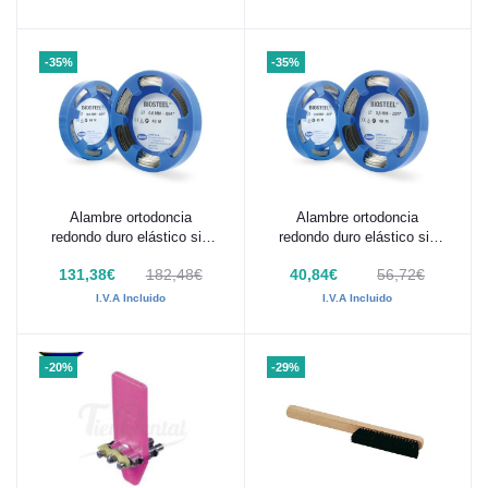
-35%
-35%
Alambre ortodoncia
Alambre ortodoncia
Añadir al carrito
Añadir al carrito
redondo duro elástico sin
redondo duro elástico sin
níquel Biosteel 500 g
níquel Biosteel
131,38€
182,48€
40,84€
56,72€
I.V.A Incluido
I.V.A Incluido
-20%
-29%